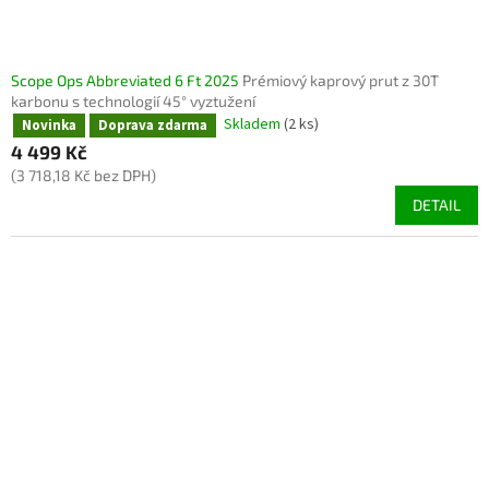
Scope Ops Abbreviated 6 Ft 2025
Prémiový kaprový prut z 30T
karbonu s technologií 45° vyztužení
Skladem
(2 ks)
Novinka
Doprava zdarma
4 499 Kč
(3 718,18 Kč bez DPH)
DETAIL