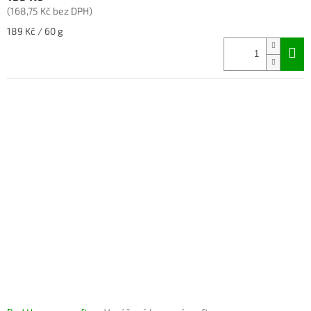
(168,75 Kč bez DPH)
Měrná
189 Kč / 60 g
cena: