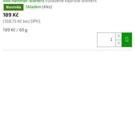
Red Hammer wafters
Vyvážené kaprové wafters
Skladem
(4 ks)
Novinka
189 Kč
(168,75 Kč bez DPH)
Měrná
189 Kč / 60 g
cena: