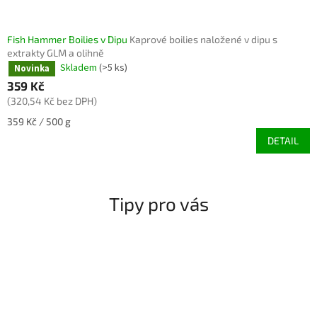
Fish Hammer Boilies v Dipu
Kaprové boilies naložené v dipu s
extrakty GLM a olihně
Skladem
(>5 ks)
Novinka
359 Kč
(320,54 Kč bez DPH)
Měrná
359 Kč / 500 g
cena:
DETAIL
Tipy pro vás