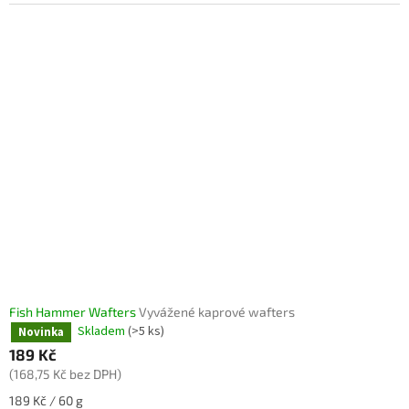
Fish Hammer Wafters
Vyvážené kaprové wafters
Skladem
(>5 ks)
Novinka
189 Kč
(168,75 Kč bez DPH)
Měrná
189 Kč / 60 g