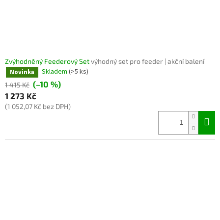
Zvýhodněný Feederový Set
výhodný set pro feeder | akční balení
Skladem
(>5 ks)
Novinka
(–10 %)
1 415 Kč
1 273 Kč
(1 052,07 Kč bez DPH)