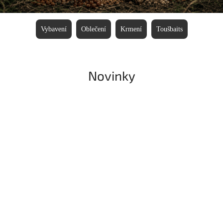
Vybavení
Oblečení
Krmení
Toušbaits
Novinky