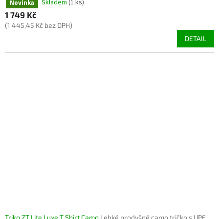
Skladem
(1 ks)
Novinka
1 749 Kč
(1 445,45 Kč bez DPH)
DETAIL
Triko ZT Lite Luxe T Shirt Camo
Lehké prodyšné camo tričko s UPF