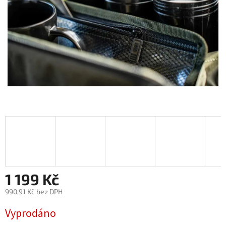
1 199 Kč
990,91 Kč bez DPH
Měrná
Vyprodáno
cena: