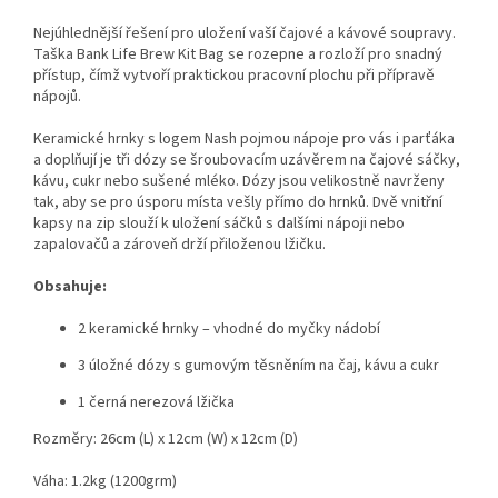
Nejúhlednější řešení pro uložení vaší čajové a kávové soupravy.
Taška Bank Life Brew Kit Bag se rozepne a rozloží pro snadný
přístup, čímž vytvoří praktickou pracovní plochu při přípravě
nápojů.
Keramické hrnky s logem Nash pojmou nápoje pro vás i parťáka
a doplňují je tři dózy se šroubovacím uzávěrem na čajové sáčky,
kávu, cukr nebo sušené mléko. Dózy jsou velikostně navrženy
tak, aby se pro úsporu místa vešly přímo do hrnků. Dvě vnitřní
kapsy na zip slouží k uložení sáčků s dalšími nápoji nebo
zapalovačů a zároveň drží přiloženou lžičku.
Obsahuje:
2 keramické hrnky – vhodné do myčky nádobí
3 úložné dózy s gumovým těsněním na čaj, kávu a cukr
1 černá nerezová lžička
Rozměry: 26cm (L) x 12cm (W) x 12cm (D)
Váha: 1.2kg (1200grm)