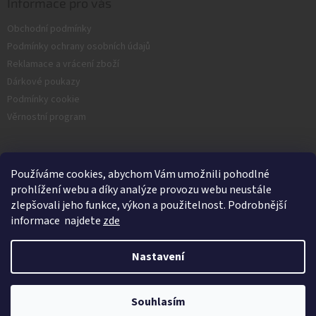
Informace pro vás
Obchodní podmínky
Podmínky ochrany osobních údajů
Reklamace a vrácení zboží
Dárkové poukazy
Podmínky cookie
Věrnostní program
Facebook
Používáme cookies, abychom Vám umožnili pohodlné
prohlížení webu a díky analýze provozu webu neustále
zlepšovali jeho funkce, výkon a použitelnost. Podrobnější
informace najdete
zde
Nastavení
Vytvořil Shoptet
Souhlasím
Copyright 2026
Nash.cz
. Všechna práva vyhrazena.
Kamenná prodejna je v Srpnu zavřená.