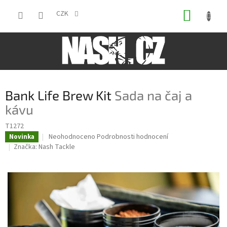
Přejít
NÁKUP
na
CZK
obsah
KOŠÍK
Bank Life Brew Kit
Sada na čaj a
kávu
T1272
Průměrné
Neohodnoceno
Podrobnosti hodnocení
Novinka
hodnocení
Značka:
Nash Tackle
produktu
je
0,0
z
5
hvězdiček.