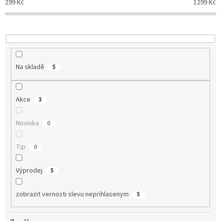
299
Kč
1299
Kč
r
o
d
u
k
t
Na skladě
5
ů
Akce
3
Novinka
0
Tip
0
Výprodej
5
zobrazit vernosti slevu neprihlasenym
5