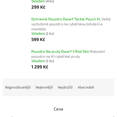
Skladem
(4 ks)
299 Kč
Ochranné Pouzdro Dwarf Tackle Pouch XL
Velké
vyztužené pouzdro na rybářskou bižuterii a
montáže
Skladem
(1 ks)
599 Kč
Pouzdro Na pruty Dwarf 3 Rod Skin
Robustní
pouzdro na tři rybářské pruty
Skladem
(1 ks)
1 299 Kč
Ř
a
Nejprodávanější
Nejlevnější
Nejdražší
Abecedně
z
e
n
Cena
í
p