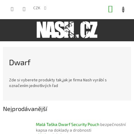
Přejít
NÁKUP
na
CZK
obsah
KOŠÍK
Dwarf
Zde si vyberete produkty tak,jak je firma Nash vyrábí s
označením jednotlivých řad
Nejprodávanější
Malá Taška Dwarf Security Pouch
bezpečnostní
kapsa na doklady a drobnosti