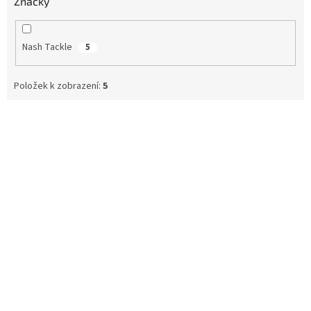
Značky
Nash Tackle
5
Položek k zobrazení:
5
V
ý
p
i
s
p
r
o
d
u
k
t
ů