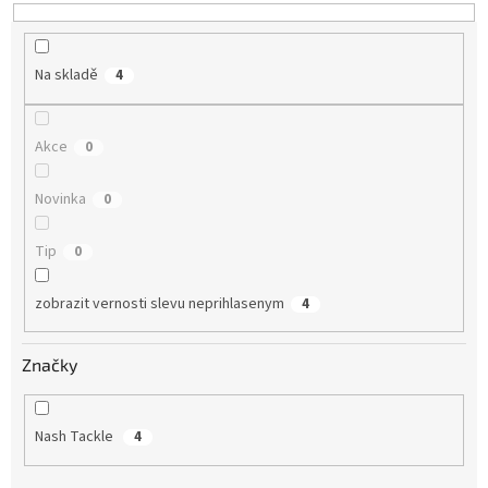
u
k
t
Na skladě
4
ů
Akce
0
Novinka
0
Tip
0
zobrazit vernosti slevu neprihlasenym
4
Značky
Nash Tackle
4