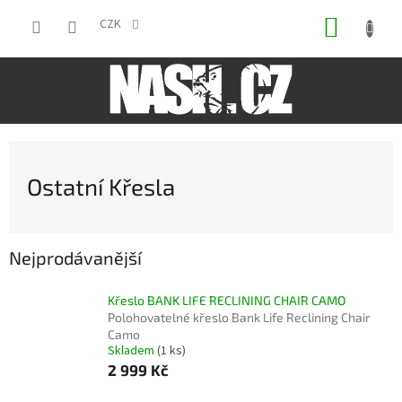
Přejít
NÁKUP
na
CZK
obsah
KOŠÍK
Ostatní Křesla
Nejprodávanější
Křeslo BANK LIFE RECLINING CHAIR CAMO
Polohovatelné křeslo Bank Life Reclining Chair
Camo
Skladem
(1 ks)
2 999 Kč