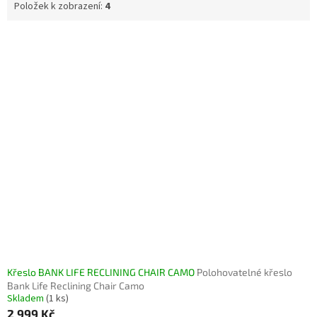
Položek k zobrazení:
4
V
ý
p
i
s
p
r
o
d
u
k
t
ů
Křeslo BANK LIFE RECLINING CHAIR CAMO
Polohovatelné křeslo
Bank Life Reclining Chair Camo
Skladem
(1 ks)
2 999 Kč