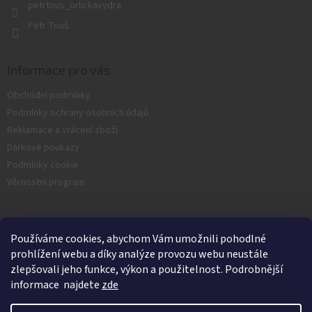
y
petrtous_orlickavydra
v
Petr Touš
ý
p
i
s
Informace pro vás
u
Obchodní podmínky
Podmínky ochrany osobních údajů
Reklamace a vrácení zboží
Dárkové poukazy
Podmínky cookie
Věrnostní program
Facebook
Používáme cookies, abychom Vám umožnili pohodlné
prohlížení webu a díky analýze provozu webu neustále
zlepšovali jeho funkce, výkon a použitelnost. Podrobnější
informace najdete
zde