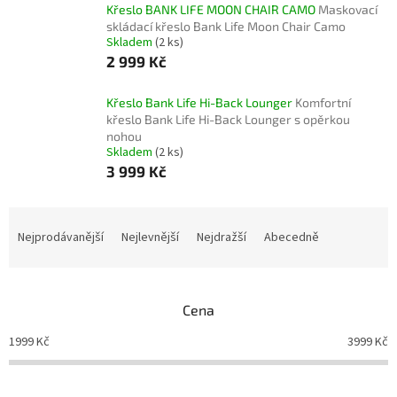
Křeslo BANK LIFE MOON CHAIR CAMO
Maskovací
skládací křeslo Bank Life Moon Chair Camo
Skladem
(2 ks)
2 999 Kč
Křeslo Bank Life Hi-Back Lounger
Komfortní
křeslo Bank Life Hi-Back Lounger s opěrkou
nohou
Skladem
(2 ks)
3 999 Kč
Ř
a
Nejprodávanější
Nejlevnější
Nejdražší
Abecedně
z
e
n
Cena
í
p
1999
Kč
3999
Kč
r
o
d