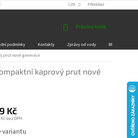
EKLAMACE A VRÁCENÍ ZBOŽÍ
DÁRKOVÉ POUKAZY
CZK
Přihlášení
PODMÍNKY COOKI
NÁKUPNÍ
Prázdný košík
KOŠÍK
dní podmínky
Kontakty
Zprávy od vody
Blog
Kame
vý prut nové generace
kompaktní kaprový prut nové
9 Kč
 Kč bez DPH
e variantu