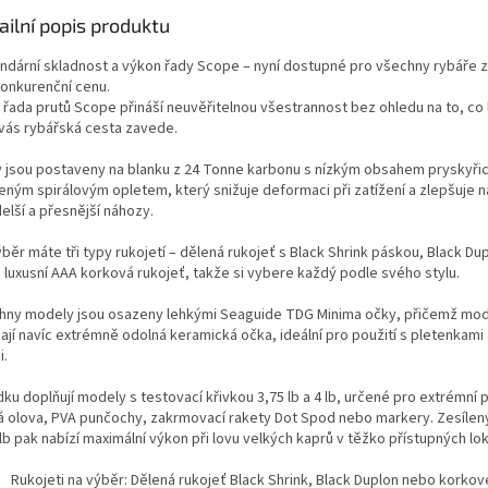
ailní popis produktu
ndární skladnost a výkon řady Scope – nyní dostupné pro všechny rybáře 
onkurenční cenu.
 řada prutů Scope přináší neuvěřitelnou všestrannost bez ohledu na to, co 
vás rybářská cesta zavede.
y jsou postaveny na blanku z 24 Tonne karbonu s nízkým obsahem pryskyři
leným spirálovým opletem, který snižuje deformaci při zatížení a zlepšuje n
elší a přesnější náhozy.
běr máte tři typy rukojetí – dělená rukojeť s Black Shrink páskou, Black Du
 luxusní AAA korková rukojeť, takže si vybere každý podle svého stylu.
hny modely jsou osazeny lehkými Seaguide TDG Minima očky, přičemž mode
ají navíc extrémně odolná keramická očka, ideální pro použití s pletenkami
i.
ku doplňují modely s testovací křivkou 3,75 lb a 4 lb, určené pro extrémní
á olova, PVA punčochy, zakrmovací rakety Dot Spod nebo markery. Zesílený
 lb pak nabízí maximální výkon při lovu velkých kaprů v těžko přístupných lok
Rukojeti na výběr: Dělená rukojeť Black Shrink, Black Duplon nebo korko