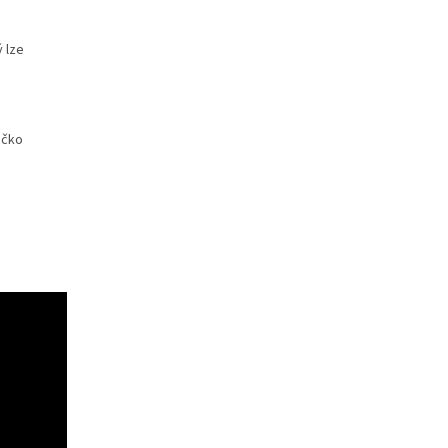
 lze
očko