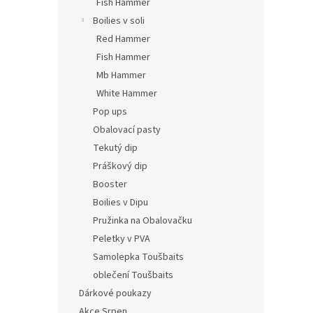
Fish Hammer
Boilies v soli
Red Hammer
Fish Hammer
Mb Hammer
White Hammer
Pop ups
Obalovací pasty
Tekutý dip
Práškový dip
Booster
Boilies v Dipu
Pružinka na Obalovačku
Peletky v PVA
Samolepka Toušbaits
oblečení Toušbaits
Dárkové poukazy
Akce Srpen