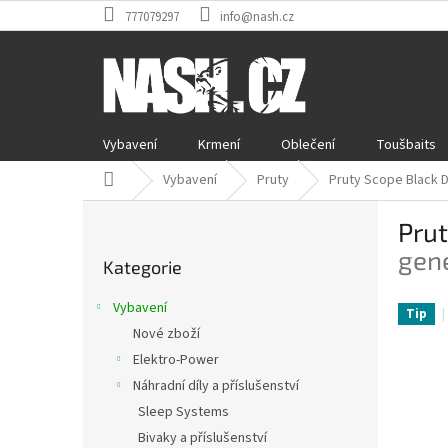
Přejít
777079297
info@nash.cz
na
obsah
Vybavení
Krmení
Oblečení
Toušbaits
Domů
Vybavení
Pruty
Pruty Scope Black 
P
Pru
o
Přeskočit
s
gen
Kategorie
kategorie
t
r
Vybavení
Tip
a
Nové zboží
n
Elektro-Power
n
í
Náhradní díly a příslušenství
p
Sleep Systems
a
Bivaky a příslušenství