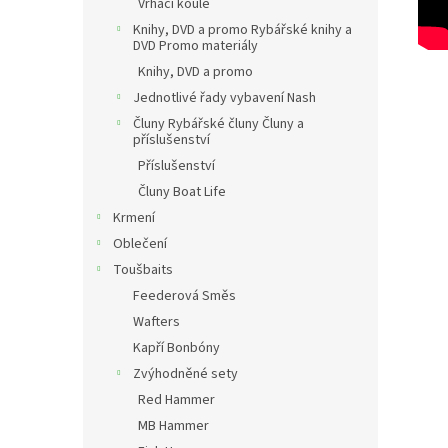
Vrhací koule
Knihy, DVD a promo Rybářské knihy a
DVD Promo materiály
Knihy, DVD a promo
Jednotlivé řady vybavení Nash
Čluny Rybářské čluny Čluny a
příslušenství
Příslušenství
Čluny Boat Life
Krmení
Oblečení
Toušbaits
Feederová Směs
Wafters
Kapří Bonbóny
Zvýhodněné sety
Red Hammer
MB Hammer