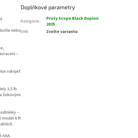
Doplňkové parametry
Pruty Scope Black Duplon
za
Kategorie
:
2025
lovíte nebo
EAN
:
Zvolte variantu
ce,
avracení –
plon rukojeť
ly 3,5 lb
 a šokovými
 podmínky –
 model 6 ft
alitách.
vé AAA