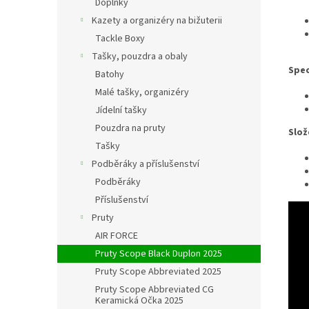
Doplňky
Kazety a organizéry na bižuterii
Tackle Boxy
Tašky, pouzdra a obaly
Spec
Batohy
Malé tašky, organizéry
Jídelní tašky
Pouzdra na pruty
Slož
Tašky
Podběráky a příslušenství
Podběráky
Příslušenství
Pruty
AIR FORCE
Pruty Scope Black Duplon 2025
Pruty Scope Abbreviated 2025
Pruty Scope Abbreviated CG
Keramická Očka 2025