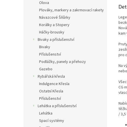
Olova
Det
Plováky, markery a zakrmovací rakety
Lege
Návazcové Šňůrky
bezk
Korálky a Stopery
Nová
Háčky-brousky
kam 
Bivaky a příslušenství
Prut
Bivaky
zesí
Příslušenství
pro d
Podlážky, panely a přehozy
Na vý
Gazebo
nebo
Rybářská křesla
Všec
Indulgence Křesla
CG m
Ostatní Křesla
vlasc
Příslušenství
Nabíd
Lehátka a příslušenství
těžk
Lehátka
/ 3,5
Spací systémy