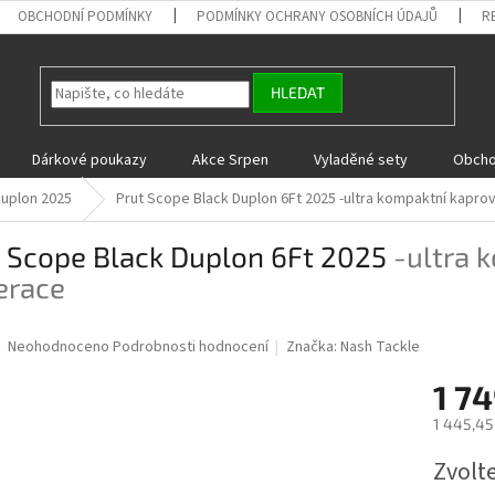
OBCHODNÍ PODMÍNKY
PODMÍNKY OCHRANY OSOBNÍCH ÚDAJŮ
R
HLEDAT
Dárkové poukazy
Akce Srpen
Vyladěné sety
Obcho
Duplon 2025
Prut Scope Black Duplon 6Ft 2025
-ultra kompaktní kapro
t Scope Black Duplon 6Ft 2025
-ultra 
erace
Průměrné
Neohodnoceno
Podrobnosti hodnocení
Značka:
Nash Tackle
hodnocení
produktu
1 74
je
1 445,45
0,0
z
Měrná
Zvolt
5
cena:
hvězdiček.