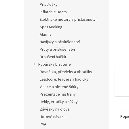
n
Přístřešky
e
Inflatable Boats
l
Elektrické motory a příslušenství
Spot Marking
Alarms
Navijáky a příslušenství
Pruty a příslušenství
Broušení háčků
Rybářská bižuterie
Rovnátka, převleky a obratlíky
Leadcore, leaders a hadičky
Vlasce a pletené šňůry
Prezentace nástrahy
Jehly, vrtáčky a nůžky
Závěsky na olova
Popi
Hotové návazce
PVA