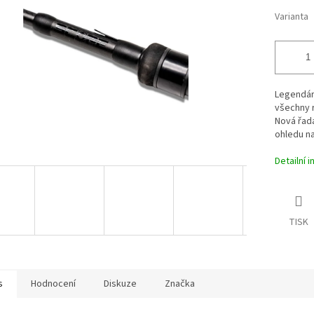
Varianta
Legendár
všechny 
Nová řada
ohledu na
Detailní 
TISK
s
Hodnocení
Diskuze
Značka