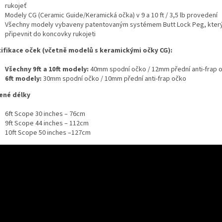
rukojeť
Modely CG (Ceramic Guide/Keramická očka) v 9 a 10 ft / 3,5 lb provedení
Všechny modely vybaveny patentovaným systémem Butt Lock Peg, který
připevnit do koncovky rukojeti
ifikace
oček (včetně
modelů s keramickými
očky CG):
Všechny 9ft a 10ft modely:
40mm spodní očko / 12mm přední anti-frap 
6ft modely:
30mm spodní očko / 10mm přední anti-frap očko
ené délky
6ft Scope 30 inches – 76cm
9ft Scope 44 inches – 112cm
10ft Scope 50 inches –127cm