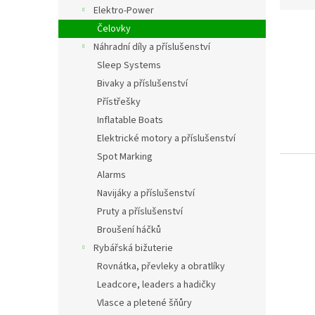
z
Elektro-Power
n
e
í
Čelovky
V
n
p
ý
í
Náhradní díly a příslušenství
a
p
p
Sleep Systems
n
i
r
Bivaky a příslušenství
e
s
o
Přístřešky
l
p
d
Inflatable Boats
r
u
o
k
Elektrické motory a příslušenství
d
t
Spot Marking
u
ů
Alarms
k
Navijáky a příslušenství
t
Pruty a příslušenství
ů
Broušení háčků
Rybářská bižuterie
Rovnátka, převleky a obratlíky
Leadcore, leaders a hadičky
Vlasce a pletené šňůry