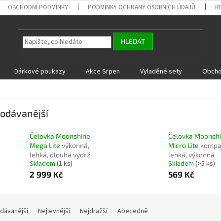
OBCHODNÍ PODMÍNKY
PODMÍNKY OCHRANY OSOBNÍCH ÚDAJŮ
R
HLEDAT
Dárkové poukazy
Akce Srpen
Vyladěné sety
Obcho
odávanější
Čelovka Moonshine
Čelovka Moonsh
Mega Lite
výkonná,
Micro Lite
kompak
lehká, dlouhá výdrž
lehká, výkonná
Skladem
(1 ks)
Skladem
(>5 ks)
2 999 Kč
569 Kč
dávanější
Nejlevnější
Nejdražší
Abecedně