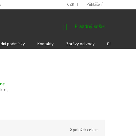
EKLAMACE A VRÁCENÍ ZBOŽÍ
DÁRKOVÉ POUKAZY
CZK
Přihlášení
PODMÍNKY COOKI
NÁKUPNÍ
Prázdný košík
KOŠÍK
dní podmínky
Kontakty
Zprávy od vody
Blog
Kame
ine
tní,
2
položek celkem