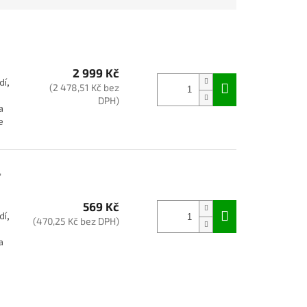
2 999 Kč
dí,
(2 478,51 Kč bez
DPH)
a
e
,
569 Kč
dí,
(470,25 Kč bez DPH)
a