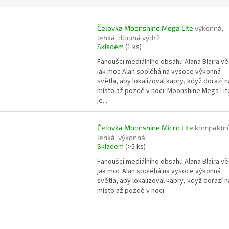
Čelovka Moonshine Mega Lite
výkonná,
lehká, dlouhá výdrž
Skladem
(1 ks)
Fanoušci mediálního obsahu Alana Blaira vě
jak moc Alan spoléhá na vysoce výkonná
světla, aby lokalizoval kapry, když dorazí n
místo až pozdě v noci. Moonshine Mega Lit
je...
Čelovka Moonshine Micro Lite
kompaktní
lehká, výkonná
Skladem
(>5 ks)
Fanoušci mediálního obsahu Alana Blaira vě
jak moc Alan spoléhá na vysoce výkonná
světla, aby lokalizoval kapry, když dorazí n
místo až pozdě v noci.
O
v