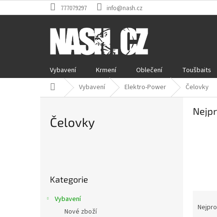
Přejít
777079297
info@nash.cz
na
obsah
Vybavení
Krmení
Oblečení
Toušbaits
Domů
Vybavení
Elektro-Power
Čelovky
Nejpr
Čelovky
P
o
Přeskočit
s
Kategorie
kategorie
t
r
Ř
Vybavení
a
a
Nejpro
Nové zboží
n