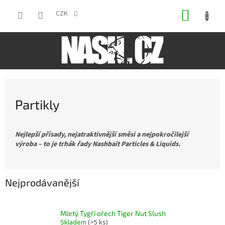
Přejít
NÁKUP
na
CZK
obsah
KOŠÍK
Partikly
Nejlepší přísady, nejatraktivnější směsi a nejpokročilejší
výroba – to je trhák řady Nashbait Particles & Liquids.
Nejprodávanější
Mletý Tygří ořech Tiger Nut Slush
Skladem
(>5 ks)