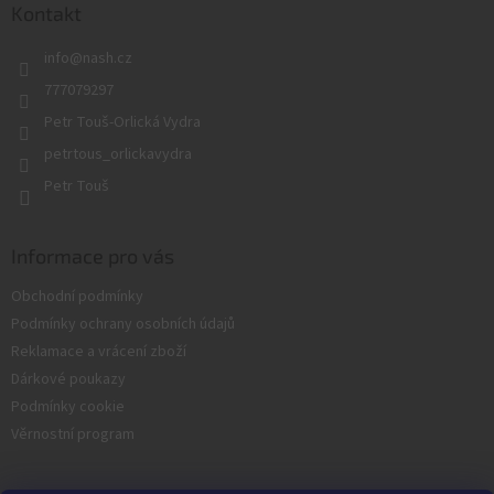
a
Kontakt
c
t
í
info
@
nash.cz
í
p
r
777079297
v
Petr Touš-Orlická Vydra
k
y
petrtous_orlickavydra
v
Petr Touš
ý
p
i
s
Informace pro vás
u
Obchodní podmínky
Podmínky ochrany osobních údajů
Reklamace a vrácení zboží
Dárkové poukazy
Podmínky cookie
Věrnostní program