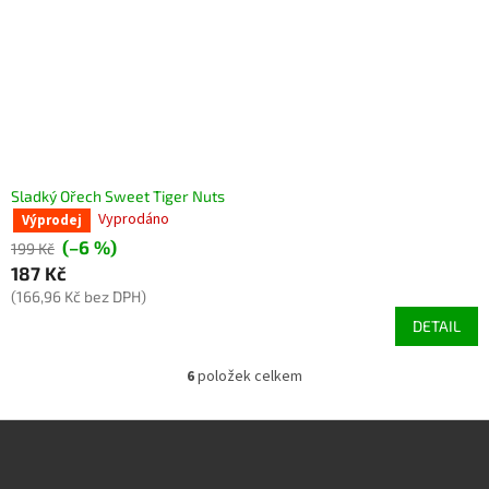
Sladký Ořech Sweet Tiger Nuts
Vyprodáno
Výprodej
(–6 %)
199 Kč
187 Kč
(166,96 Kč bez DPH)
DETAIL
6
položek celkem
O
v
l
Z
á
á
d
p
a