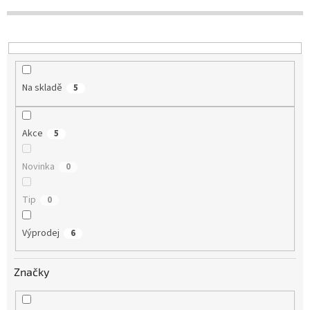
r
o
d
u
k
t
Na skladě
5
ů
Akce
5
Novinka
0
Tip
0
Výprodej
6
Značky