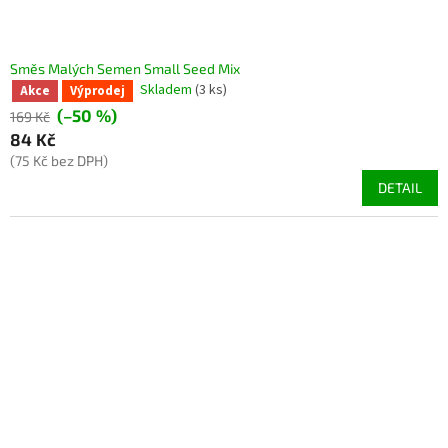
Směs Malých Semen Small Seed Mix
Skladem
(3 ks)
Akce
Výprodej
(–50 %)
169 Kč
84 Kč
(75 Kč bez DPH)
DETAIL