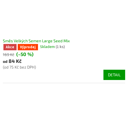
Směs Velkých Semen Large Seed Mix
Skladem
(1 ks)
Akce
Výprodej
(–50 %)
169 Kč
84 Kč
od
(od 75 Kč bez DPH)
DETAIL