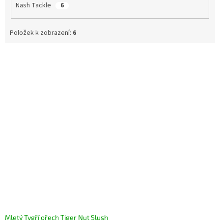
Nash Tackle
6
Položek k zobrazení:
6
V
ý
p
i
s
p
r
o
d
u
k
t
ů
Mletý Tygří ořech Tiger Nut Slush