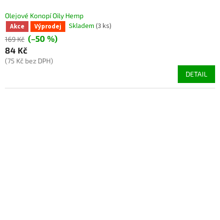
Olejové Konopí Oily Hemp
Skladem
(3 ks)
Akce
Výprodej
(–50 %)
169 Kč
84 Kč
(75 Kč bez DPH)
DETAIL