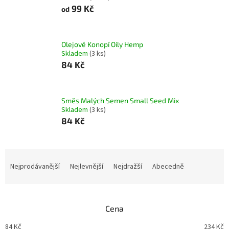
99 Kč
od
Olejové Konopí Oily Hemp
Skladem
(3 ks)
84 Kč
Směs Malých Semen Small Seed Mix
Skladem
(3 ks)
84 Kč
Ř
a
Nejprodávanější
Nejlevnější
Nejdražší
Abecedně
z
e
n
Cena
í
p
84
Kč
234
Kč