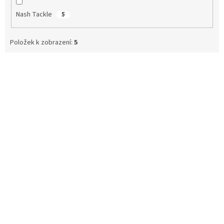
Nash Tackle
5
Položek k zobrazení:
5
V
ý
p
i
s
p
r
o
d
u
k
t
ů