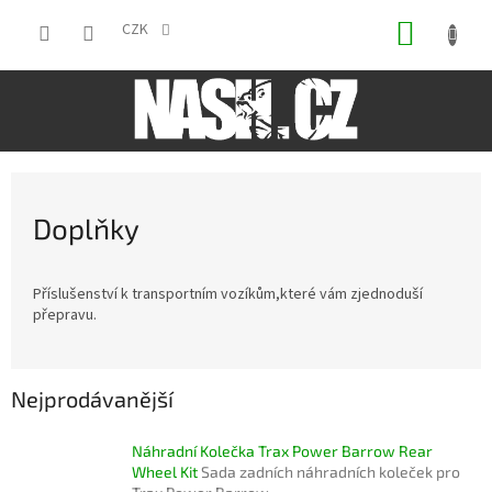
Přejít
NÁKUP
na
CZK
obsah
KOŠÍK
Doplňky
Příslušenství k transportním vozíkům,které vám zjednoduší
přepravu.
Nejprodávanější
Náhradní Kolečka Trax Power Barrow Rear
Wheel Kit
Sada zadních náhradních koleček pro