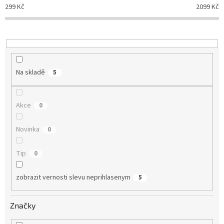
p
299
Kč
2099
Kč
r
o
d
u
k
t
Na skladě
5
ů
Akce
0
Novinka
0
Tip
0
zobrazit vernosti slevu neprihlasenym
5
Značky