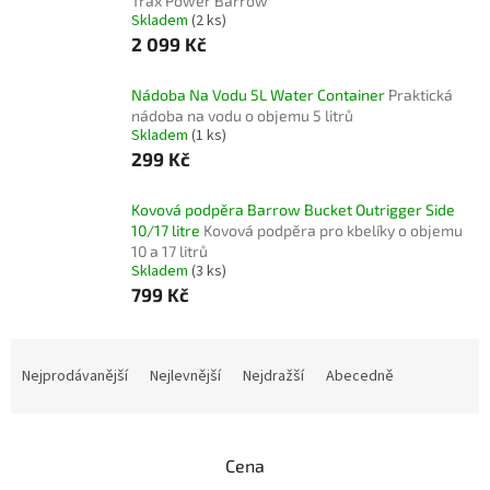
Trax Power Barrow
Skladem
(2 ks)
2 099 Kč
Nádoba Na Vodu 5L Water Container
Praktická
nádoba na vodu o objemu 5 litrů
Skladem
(1 ks)
299 Kč
Kovová podpěra Barrow Bucket Outrigger Side
10/17 litre
Kovová podpěra pro kbelíky o objemu
10 a 17 litrů
Skladem
(3 ks)
799 Kč
Ř
a
Nejprodávanější
Nejlevnější
Nejdražší
Abecedně
z
e
n
Cena
í