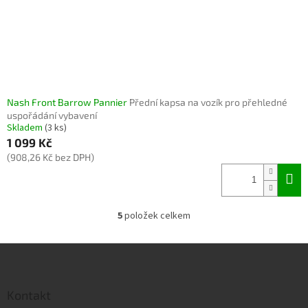
Nash Front Barrow Pannier
Přední kapsa na vozík pro přehledné
uspořádání vybavení
Skladem
(3 ks)
1 099 Kč
(908,26 Kč bez DPH)
5
položek celkem
O
v
l
Z
á
á
d
p
a
a
Kontakt
c