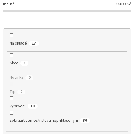
p
899
Kč
27499
Kč
r
o
d
u
k
t
Na skladě
27
ů
Akce
6
Novinka
0
Tip
0
Výprodej
10
zobrazit vernosti slevu neprihlasenym
30