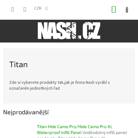
Přejít
NÁKUP
na
CZK
obsah
KOŠÍK
Titan
Zde si vyberete produkty tak,jak je firma Nash vyrábí s
označením jednotlivých řad
Nejprodávanější
Titan Hide Camo Pro/Hide Camo Pro XL
Waterproof Infill Panel
Voděodolný infill panel