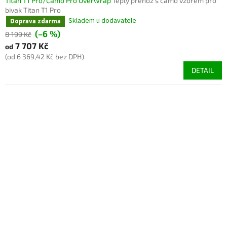
Titan T1 Pro/Camo Pro Overwrap
Teplý přehoz s camo vzorem pro
bivak Titan T1 Pro
Skladem u dodavatele
Doprava zdarma
(–6 %)
8 199 Kč
7 707 Kč
od
(od 6 369,42 Kč bez DPH)
DETAIL