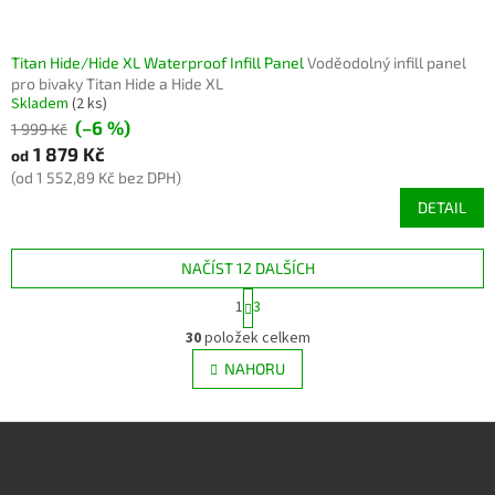
Titan Hide/Hide XL Waterproof Infill Panel
Voděodolný infill panel
pro bivaky Titan Hide a Hide XL
Skladem
(2 ks)
(–6 %)
1 999 Kč
1 879 Kč
od
(od 1 552,89 Kč bez DPH)
DETAIL
NAČÍST 12 DALŠÍCH
S
1
3
t
O
r
30
položek celkem
v
á
l
NAHORU
n
á
k
d
o
v
Z
a
á
c
á
n
í
p
í
p