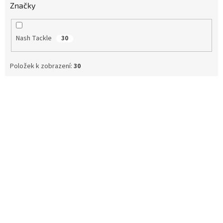
Značky
Nash Tackle
30
Položek k zobrazení:
30
V
ý
p
i
s
p
r
o
d
u
k
t
ů