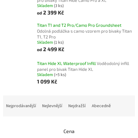
pro bivaky Titan Hide Camo Pro a XL
Skladem
(3 ks)
2 399 Kč
od
Titan T1 and T2 Pro/Camo Pro Groundsheet
Odolná podlážka s camo vzorem pro bivaky Titan
T1, T2 Pro
Skladem
(1 ks)
2 499 Kč
od
Titan Hide XL Waterproof Infill
Voděodolný infill
panel pro bivak Titan Hide XL
Skladem
(>5 ks)
1 099 Kč
Ř
a
Nejprodávanější
Nejlevnější
Nejdražší
Abecedně
z
e
n
Cena
í