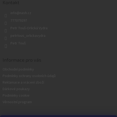
a
Kontakt
r
t
v
info
@
nash.cz
í
k
y
777079297
v
Petr Touš-Orlická Vydra
ý
p
petrtous_orlickavydra
i
Petr Touš
s
u
Informace pro vás
Obchodní podmínky
Podmínky ochrany osobních údajů
Reklamace a vrácení zboží
Dárkové poukazy
Podmínky cookie
Věrnostní program