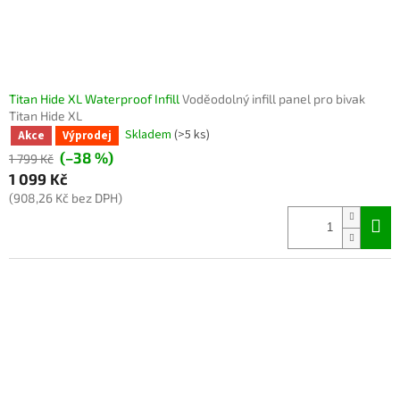
Titan Hide XL Waterproof Infill
Voděodolný infill panel pro bivak
Titan Hide XL
Skladem
(>5 ks)
Akce
Výprodej
(–38 %)
1 799 Kč
1 099 Kč
(908,26 Kč bez DPH)