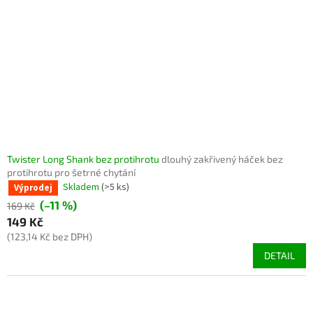
Twister Long Shank bez protihrotu
dlouhý zakřivený háček bez
protihrotu pro šetrné chytání
Skladem
(>5 ks)
Výprodej
(–11 %)
169 Kč
149 Kč
(123,14 Kč bez DPH)
DETAIL