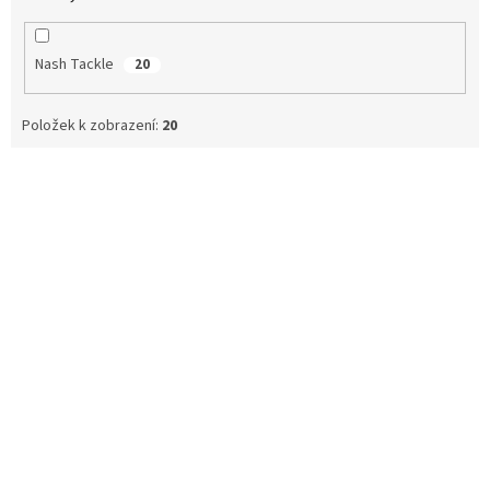
Nash Tackle
20
Položek k zobrazení:
20
V
ý
p
i
s
p
r
o
d
u
k
t
ů