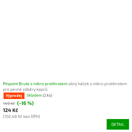
Pinpoint Brute s mikro protihrotem
silný háček s mikro protihrotem
pro pevné záběry kaprů
Skladem
(2 ks)
Výprodej
(–16 %)
149 Kč
124 Kč
(102,48 Kč bez DPH)
DETAIL