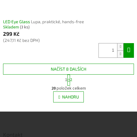
LED Eye Glass
Lupa, praktické, hands-free
Skladem
(3 ks)
299 Kč
(247,11 Kč bez DPH)
NAČÍST 8 DALŠÍCH
S
1
2
t
O
r
20
položek celkem
v
á
l
NAHORU
n
á
k
d
o
v
Z
a
á
c
á
n
í
p
í
p
a
Kontakt