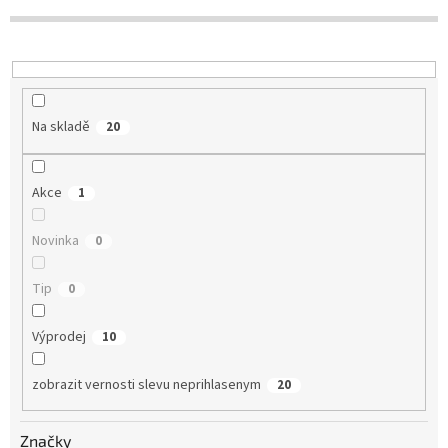
r
o
d
u
k
t
Na skladě
20
ů
Akce
1
Novinka
0
Tip
0
Výprodej
10
zobrazit vernosti slevu neprihlasenym
20
Značky