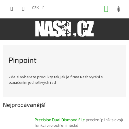
Přejít
NÁKUP
na
CZK
obsah
KOŠÍK
Pinpoint
Zde si vyberete produkty tak,jak je firma Nash vyrábí s
označením jednotlivých řad
Nejprodávanější
Precision Dual Diamond File
precizní pilník s dvojí
funkcí pro ostření háčků