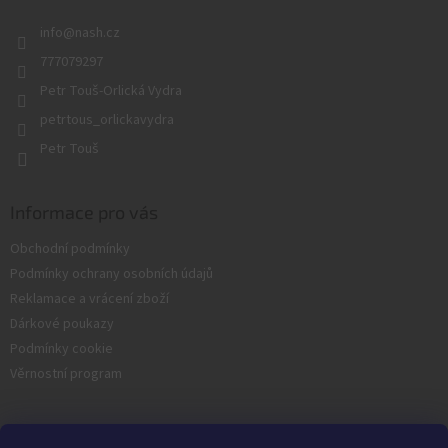
r
t
v
info
@
nash.cz
í
k
y
777079297
v
Petr Touš-Orlická Vydra
ý
p
petrtous_orlickavydra
i
Petr Touš
s
u
Informace pro vás
Obchodní podmínky
Podmínky ochrany osobních údajů
Reklamace a vrácení zboží
Dárkové poukazy
Podmínky cookie
Věrnostní program