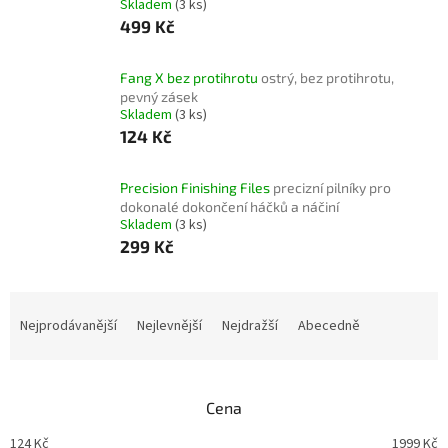
Skladem
(3 ks)
499 Kč
Fang X bez protihrotu
ostrý, bez protihrotu,
pevný zásek
Skladem
(3 ks)
124 Kč
Precision Finishing Files
precizní pilníky pro
dokonalé dokončení háčků a náčiní
Skladem
(3 ks)
299 Kč
Ř
a
Nejprodávanější
Nejlevnější
Nejdražší
Abecedně
z
e
n
Cena
í
p
124
Kč
1999
Kč