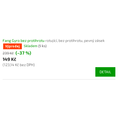
Fang Gyro bez protihrotu
rotující, bez protihrotu, pevný zásek
Skladem
(5 ks)
Výprodej
(–37 %)
239 Kč
149 Kč
(123,14 Kč bez DPH)
DETAIL