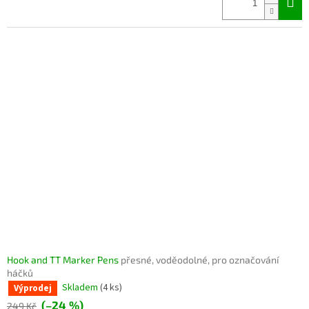
Hook and TT Marker Pens
přesné, voděodolné, pro označování
háčků
Skladem
(4 ks)
Výprodej
(–24 %)
249 Kč