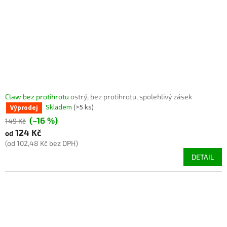
Claw bez protihrotu
ostrý, bez protihrotu, spolehlivý zásek
Skladem
(>5 ks)
Výprodej
(–16 %)
149 Kč
124 Kč
od
(od 102,48 Kč bez DPH)
DETAIL