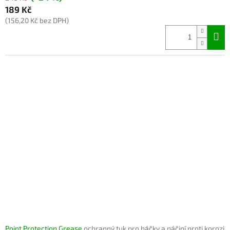
189 Kč
(156,20 Kč bez DPH)
Point Protection Grease
ochranný tuk pro háčky a náčiní proti korozi