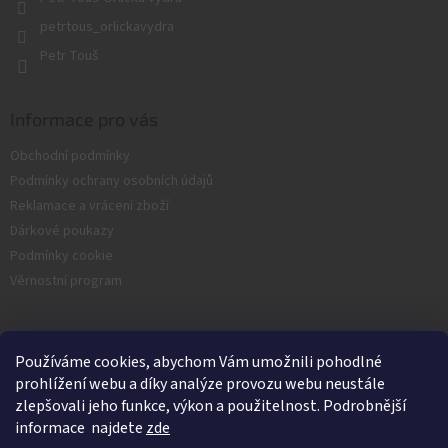
k
y
petrtous_orlickavydra
v
Petr Touš
ý
p
i
s
Informace pro vás
u
Obchodní podmínky
Podmínky ochrany osobních údajů
Reklamace a vrácení zboží
Dárkové poukazy
Podmínky cookie
Věrnostní program
Facebook
Používáme cookies, abychom Vám umožnili pohodlné
prohlížení webu a díky analýze provozu webu neustále
zlepšovali jeho funkce, výkon a použitelnost. Podrobnější
informace najdete
zde