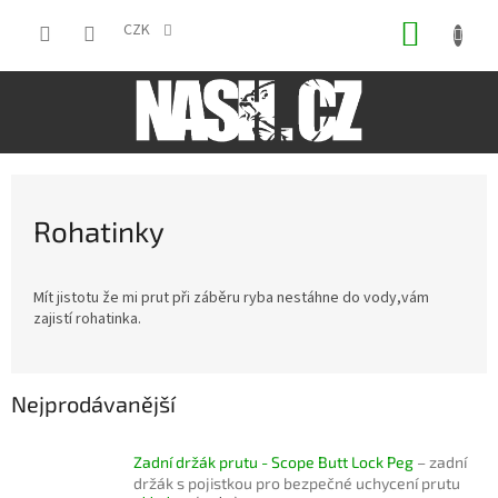
Přejít
NÁKUP
na
CZK
obsah
KOŠÍK
Rohatinky
Mít jistotu že mi prut při záběru ryba nestáhne do vody,vám
zajistí rohatinka.
Nejprodávanější
Zadní držák prutu - Scope Butt Lock Peg
– zadní
držák s pojistkou pro bezpečné uchycení prutu