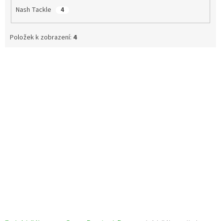
Nash Tackle
4
Položek k zobrazení:
4
V
ý
p
i
s
p
r
o
d
u
k
t
ů