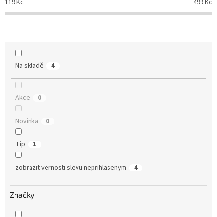
119
Kč
499
Kč
r
o
d
u
k
t
Na skladě
4
ů
Akce
0
Novinka
0
Tip
1
zobrazit vernosti slevu neprihlasenym
4
Značky