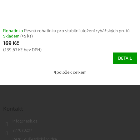
Rohatinka
Pevná rohatinka pro stabilní uložení rybářských prutů
Skladem
(>5 ks)
169 Kč
(139,67 Kč bez DPH)
DETAIL
4
položek celkem
O
v
l
Z
á
á
d
p
a
a
Kontakt
c
t
í
info
@
nash.cz
í
p
r
777079297
v
Petr Touš-Orlická Vydra