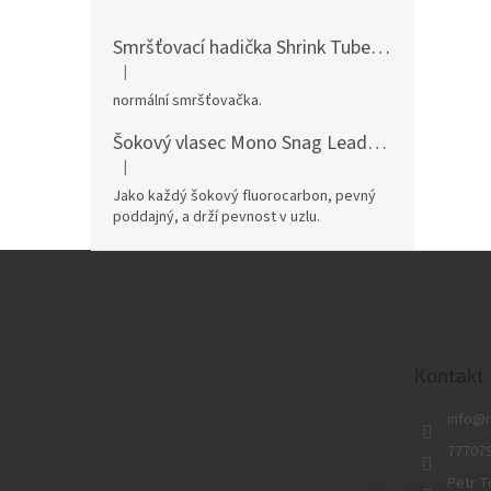
Smršťovací hadička Shrink Tube
pro dokonalé
|
Hodnocení produktu je 5 z 5 hvězdiček.
normální smršťovačka.
Šokový vlasec Mono Snag Leader
pevný mono v
|
Hodnocení produktu je 5 z 5 hvězdiček.
Jako každý šokový fluorocarbon, pevný
poddajný, a drží pevnost v uzlu.
Z
á
p
a
t
Kontakt
í
info
@
77707
Petr T