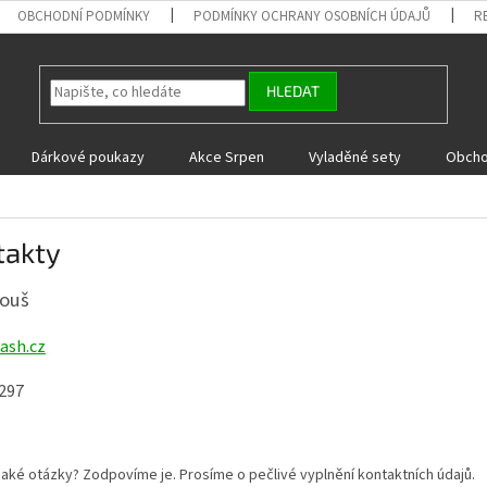
OBCHODNÍ PODMÍNKY
PODMÍNKY OCHRANY OSOBNÍCH ÚDAJŮ
R
HLEDAT
Dárkové poukazy
Akce Srpen
Vyladěné sety
Obcho
takty
Touš
ash.cz
297
aké otázky? Zodpovíme je. Prosíme o pečlivé vyplnění kontaktních údajů.