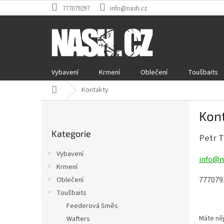
Přejít
777079297
info@nash.cz
na
obsah
Vybavení
Krmení
Oblečení
Toušbaits
Domů
Kontakty
P
Kon
o
Přeskočit
s
Kategorie
kategorie
Petr 
t
r
Vybavení
info@n
a
Krmení
n
777079
Oblečení
n
í
Toušbaits
p
Feederová Směs
a
Máte něj
Wafters