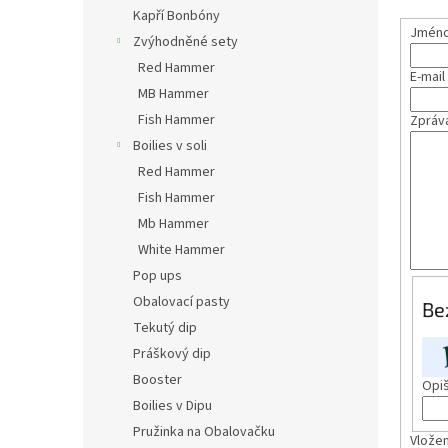
n
Kapří Bonbóny
e
Jméno 
Zvýhodněné sety
l
Red Hammer
E-mail
MB Hammer
Fish Hammer
Zpráv
Boilies v soli
Red Hammer
Fish Hammer
Mb Hammer
White Hammer
Pop ups
Obalovací pasty
Be
Tekutý dip
Práškový dip
Booster
Opiš
Boilies v Dipu
Pružinka na Obalovačku
Vložen