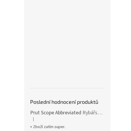
Poslední hodnocení produktů
Prut Scope Abbreviated
Rybářské pruty s krátkým dělením a zkrácenou rukojetí
|
Hodnocení produktu je 5 z 5 hvězdiček.
+ Zboží zatím super.