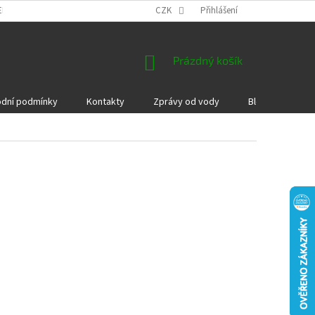
EKLAMACE A VRÁCENÍ ZBOŽÍ
DÁRKOVÉ POUKAZY
CZK
Přihlášení
PODMÍNKY COOKI
NÁKUPNÍ
Prázdný košík
KOŠÍK
dní podmínky
Kontakty
Zprávy od vody
Blog
Kame