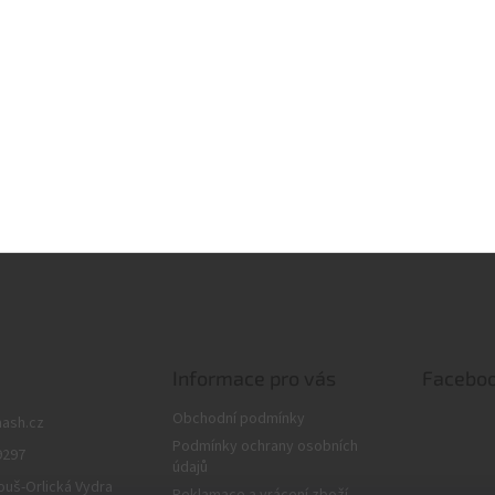
 maskování montáže
lasec pro šokové zatížení
Informace pro vás
Facebo
Obchodní podmínky
nash.cz
Podmínky ochrany osobních
9297
údajů
ouš-Orlická Vydra