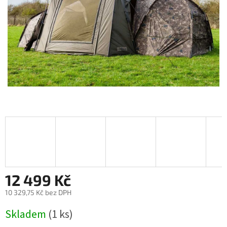
12 499 Kč
10 329,75 Kč bez DPH
Měrná
Skladem
(1 ks)
cena: