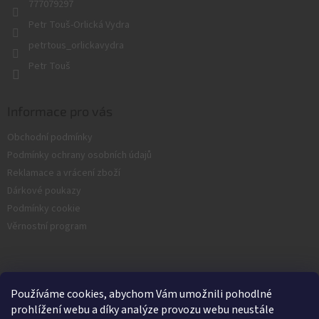
777079297
Petr Touš-Orlická Vydra
petrtous_orlickavydra
Petr Touš
Informace pro vás
Obchodní podmínky
Podmínky ochrany osobních údajů
Reklamace a vrácení zboží
Dárkové poukazy
Podmínky cookie
Věrnostní program
Facebook
Používáme cookies, abychom Vám umožnili pohodlné
Nash.cz
prohlížení webu a díky analýze provozu webu neustále