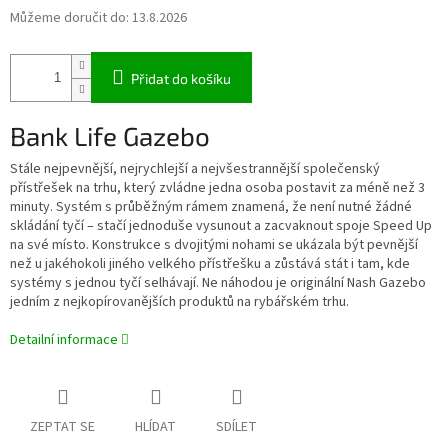
Můžeme doručit do:
13.8.2026
Přidat do košíku
Bank Life Gazebo
Stále nejpevnější, nejrychlejší a nejvšestrannější společenský
přístřešek na trhu, který zvládne jedna osoba postavit za méně než 3
minuty. Systém s průběžným rámem znamená, že není nutné žádné
skládání tyčí – stačí jednoduše vysunout a zacvaknout spoje Speed Up
na své místo. Konstrukce s dvojitými nohami se ukázala být pevnější
než u jakéhokoli jiného velkého přístřešku a zůstává stát i tam, kde
systémy s jednou tyčí selhávají. Ne náhodou je originální Nash Gazebo
jedním z nejkopírovanějších produktů na rybářském trhu.
Detailní informace
ZEPTAT SE
HLÍDAT
SDÍLET