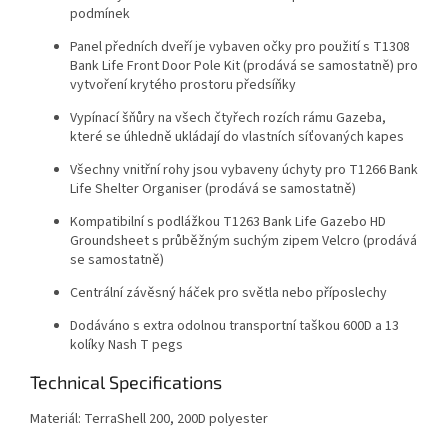
podmínek
Panel předních dveří je vybaven očky pro použití s T1308
Bank Life Front Door Pole Kit (prodává se samostatně) pro
vytvoření krytého prostoru předsíňky
Vypínací šňůry na všech čtyřech rozích rámu Gazeba,
které se úhledně ukládají do vlastních síťovaných kapes
Všechny vnitřní rohy jsou vybaveny úchyty pro T1266 Bank
Life Shelter Organiser (prodává se samostatně)
Kompatibilní s podlážkou T1263 Bank Life Gazebo HD
Groundsheet s průběžným suchým zipem Velcro (prodává
se samostatně)
Centrální závěsný háček pro světla nebo příposlechy
Dodáváno s extra odolnou transportní taškou 600D a 13
kolíky Nash T pegs
Technical Specifications
Materiál: TerraShell 200, 200D polyester