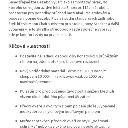
Samozřejmě lze Gazebo využít jako samostatný bivak, do
kterého se vejdou až dvě lehátka Emperor(115cm široké) s
prostorem pro pohodlný průchod mezi nimi. Pro stolování a
posezení pojme Gazebo Plus až sedm standardních židlí nebo
čtyři křesla Moon Chair s místem pro stolek, boxy Stacker a další
vybavení – je to zkrátka středobod každé společné výpravy,
kde je komfort vždy na prvním místě.
Klíčové vlastnosti
Postavitelné jednou osobou díky konstrukci s průběžným
rámem na jeden dotek pro bleskové rozložení
Nový voděodolný materiál TerraShell 200 s vodním
sloupcem 10 000 mm a křížovou vazbou 200D pro
maximální pevnost
PU zátěr pro prodlouženou životnost a snížení blednutí
vlivem dlouhodobého působení UV záření
Přední dveře s dvojitým zipem po celé ploše, vybavené
moskytiérou a nylonovým bouřkovým panelem
Možnost otevření předních dveří ve stylu „poštovní
schránky“ nebo klasického srolování podle aktuálních