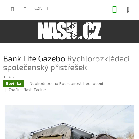
Přejít
NÁKUP
na
CZK
obsah
KOŠÍK
Bank Life Gazebo
Rychlorozkládací
společenský přístřešek
T1262
Průměrné
Neohodnoceno
Podrobnosti hodnocení
Novinka
hodnocení
Značka:
Nash Tackle
produktu
je
0,0
z
5
hvězdiček.