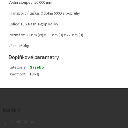
Vodní sloupec: 10 000 mm
Transportní taška: Odolná 600D s popruhy
Kolíky: 13 x Nash T-grip kolíky
Rozměry: 330cm (W) x 330cm (D) x 220cm (H)
Váha: 16.3kg
Doplňkové parametry
Kategorie
:
Gazebo
Hmotnost
:
18 kg
Z
á
p
a
Kontakt
t
info
@
nash.cz
í