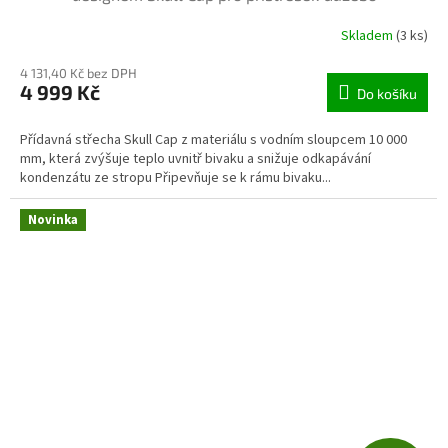
R
Skladem
(3 ks)
M
4 131,40 Kč bez DPH
4 999 Kč
Do košíku
A
Přídavná střecha Skull Cap z materiálu s vodním sloupcem 10 000
mm, která zvýšuje teplo uvnitř bivaku a snižuje odkapávání
kondenzátu ze stropu Připevňuje se k rámu bivaku...
Novinka