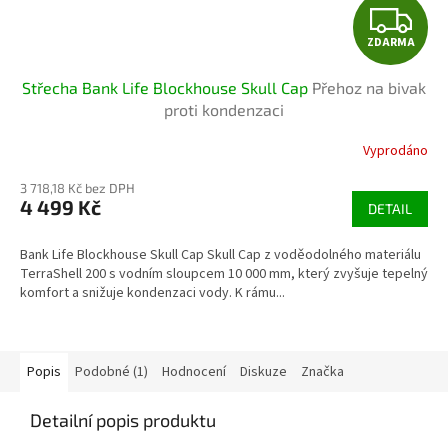
Z
ZDARMA
D
Střecha Bank Life Blockhouse Skull Cap
Přehoz na bivak
A
proti kondenzaci
R
Vyprodáno
M
3 718,18 Kč bez DPH
4 499 Kč
DETAIL
A
Bank Life Blockhouse Skull Cap Skull Cap z voděodolného materiálu
TerraShell 200 s vodním sloupcem 10 000 mm, který zvyšuje tepelný
komfort a snižuje kondenzaci vody. K rámu...
Popis
Podobné (1)
Hodnocení
Diskuze
Značka
Detailní popis produktu