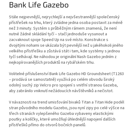
Bank Life Gazebo
Stále nejpevnější, nejrychlejší a nejvšestrannější společenský
přístřešek na trhu, který zvládne jedna osoba postavit za méně
než 3 minuty. Systém s průběžným rámem znamená, že není
nutné žádné skládání tyčí – stačí jednoduše vysunout a
zacvaknout spoje Speed Up na své místo. Konstrukce s
dvojitými nohami se ukázala být pevnější než u jakéhokoli jiného
velkého přístřešku a zůstává stát i tam, kde systémy s jednou
tyčí selhávají. Ne náhodou je originální Nash Gazebo jedním z
nejkopírovanějších produktů na rybářském trhu.
Volitelné příslušenství Bank Life Gazebo HD Groundsheet (T1263
– prodává se samostatně) využívá po celém obvodu široký
odolný suchý zip Velcro pro spojení s vnitřní stranou Gazeba,
aby zabránilo vniknutí nežádoucích návštěvníků a nečistot.
V návaznosti na trend umisťování bivaků Titan a Titan Hide podél
stran původního modelu Gazebo, jsou nyní zipy po celé výšce na
třech stranách vylepšeného Gazeba vybaveny elastickými
poutky a kolíčky, které umožňují úhlednější napojení dalších
přístřešků přímo do otvorů bočních panelů.