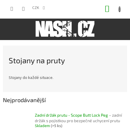
Přejít
NÁKUP
na
CZK
obsah
KOŠÍK
Stojany na pruty
Stojany do každé situace.
Nejprodávanější
Zadní držák prutu - Scope Butt Lock Peg
– zadní
držák s pojistkou pro bezpečné uchycení prutu
Skladem
(>5 ks)