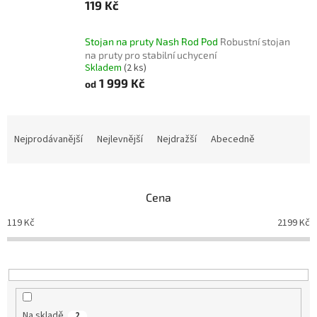
119 Kč
Stojan na pruty Nash Rod Pod
Robustní stojan
na pruty pro stabilní uchycení
Skladem
(2 ks)
1 999 Kč
od
Ř
a
Nejprodávanější
Nejlevnější
Nejdražší
Abecedně
z
e
n
Cena
í
p
119
Kč
2199
Kč
r
o
d
u
k
t
Na skladě
2