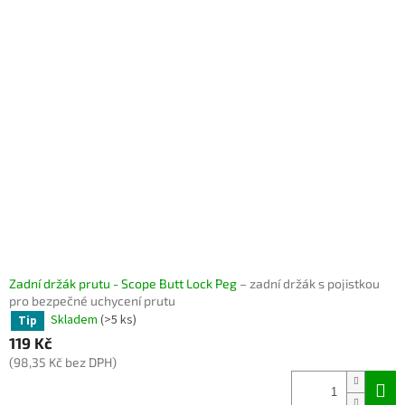
ý
p
i
s
p
r
o
d
u
k
t
ů
Zadní držák prutu - Scope Butt Lock Peg
– zadní držák s pojistkou
pro bezpečné uchycení prutu
Skladem
(>5 ks)
Tip
119 Kč
(98,35 Kč bez DPH)