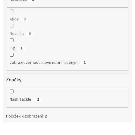
ů
Akce
0
Novinka
0
Tip
1
zobrazit vernosti slevu neprihlasenym
2
Značky
Nash Tackle
2
Položek k zobrazení:
2
V