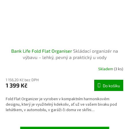
Bank Life Fold Flat Organiser
Skládací organizér na
výbavu – lehký, pevný a praktický u vody
Skladem
(3 ks)
1 156,20 Kč bez DPH
1 399 Kč
Do košíku
Fold Flat Organizer je vyroben v kompaktním harmonikovém
designu, který je využitelný kdekoliv, ať už ve vašem bivaku pod
lehátkem, v automobilu, v garáži či doma ve skříni....