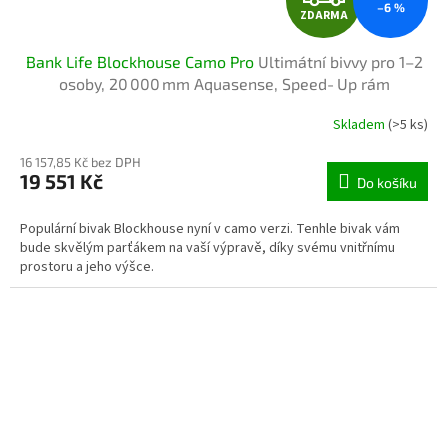
–6 %
ZDARMA
D
Bank Life Blockhouse Camo Pro
Ultimátní bivvy pro 1–2
A
osoby, 20 000 mm Aquasense, Speed‑Up rám
R
Skladem
(>5 ks)
M
16 157,85 Kč bez DPH
19 551 Kč
Do košíku
A
Populární bivak Blockhouse nyní v camo verzi. Tenhle bivak vám
bude skvělým parťákem na vaší výpravě, díky svému vnitřnímu
prostoru a jeho výšce.