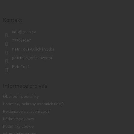
Z
á
p
a
Kontakt
t
info
@
nash.cz
í
777079297
Petr Touš-Orlická Vydra
petrtous_orlickavydra
Petr Touš
Informace pro vás
Obchodní podmínky
Podmínky ochrany osobních údajů
Reklamace a vrácení zboží
Dárkové poukazy
Podmínky cookie