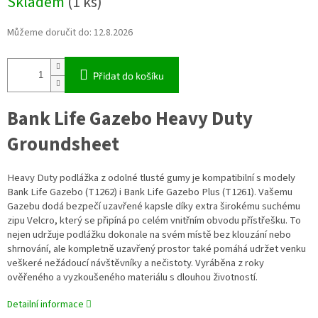
Skladem
(1 ks)
cena:
Můžeme doručit do:
12.8.2026
Přidat do košíku
Bank Life Gazebo Heavy Duty
Groundsheet
Heavy Duty podlážka z odolné tlusté gumy je kompatibilní s modely
Bank Life Gazebo (T1262) i Bank Life Gazebo Plus (T1261). Vašemu
Gazebu dodá bezpečí uzavřené kapsle díky extra širokému suchému
zipu Velcro, který se připíná po celém vnitřním obvodu přístřešku. To
nejen udržuje podlážku dokonale na svém místě bez klouzání nebo
shrnování, ale kompletně uzavřený prostor také pomáhá udržet venku
veškeré nežádoucí návštěvníky a nečistoty. Vyráběna z roky
ověřeného a vyzkoušeného materiálu s dlouhou životností.
Detailní informace