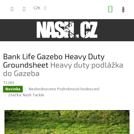
Přejít
NÁKUP
na
CZK
obsah
KOŠÍK
Bank Life Gazebo Heavy Duty
Groundsheet
Heavy duty podlážka
do Gazeba
T1263
Průměrné
Neohodnoceno
Podrobnosti hodnocení
Novinka
hodnocení
Značka:
Nash Tackle
produktu
je
0,0
z
5
hvězdiček.