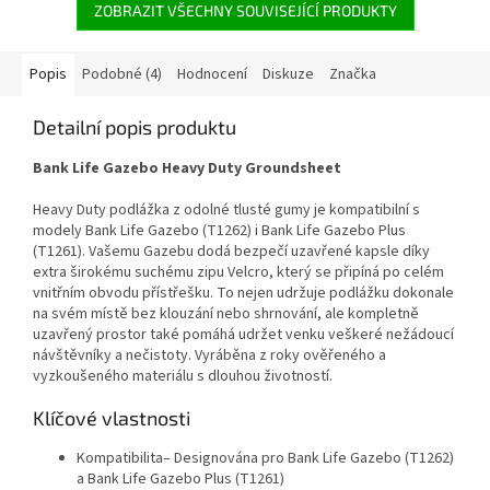
ZOBRAZIT VŠECHNY SOUVISEJÍCÍ PRODUKTY
Popis
Podobné (4)
Hodnocení
Diskuze
Značka
Detailní popis produktu
Bank Life Gazebo Heavy Duty Groundsheet
Heavy Duty podlážka z odolné tlusté gumy je kompatibilní s
modely Bank Life Gazebo (T1262) i Bank Life Gazebo Plus
(T1261). Vašemu Gazebu dodá bezpečí uzavřené kapsle díky
extra širokému suchému zipu Velcro, který se připíná po celém
vnitřním obvodu přístřešku. To nejen udržuje podlážku dokonale
na svém místě bez klouzání nebo shrnování, ale kompletně
uzavřený prostor také pomáhá udržet venku veškeré nežádoucí
návštěvníky a nečistoty. Vyráběna z roky ověřeného a
vyzkoušeného materiálu s dlouhou životností.
Klíčové vlastnosti
Kompatibilita– Designována pro Bank Life Gazebo (T1262)
a Bank Life Gazebo Plus (T1261)