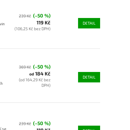
(–50 %)
239 Kč
119 Kč
DETAIL
vin
(106,25 Kč bez DPH)
(–50 %)
369 Kč
184 Kč
od
DETAIL
(od 164,29 Kč bez
ch
DPH)
(–50 %)
239 Kč
í se