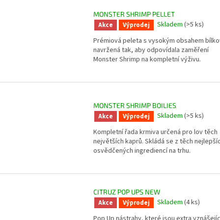
MONSTER SHRIMP PELLET
Skladem
(>5 ks)
Akce
Výprodej
Prémiová peleta s vysokým obsahem bílko
navržená tak, aby odpovídala zaměření
Monster Shrimp na kompletní výživu.
MONSTER SHRIMP BOILIES
Skladem
(>5 ks)
Akce
Výprodej
Kompletní řada krmiva určená pro lov těch
největších kaprů. Skládá se z těch nejlepší
osvědčených ingrediencí na trhu.
CITRUZ POP UPS NEW
Skladem
(4 ks)
Akce
Výprodej
Pop Up nástrahy, které jsou extra vznášejíc