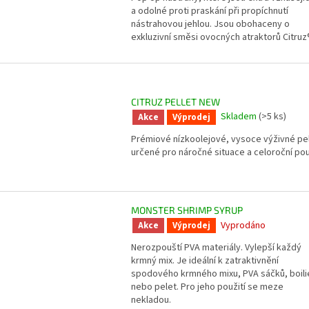
a odolné proti praskání při propíchnutí
nástrahovou jehlou. Jsou obohaceny o
exkluzivní směsi ovocných atraktorů Citruz®,
CITRUZ PELLET NEW
Skladem
(>5 ks)
Akce
Výprodej
Prémiové nízkoolejové, vysoce výživné pe
určené pro náročné situace a celoroční použ
MONSTER SHRIMP SYRUP
Vyprodáno
Akce
Výprodej
Nerozpouští PVA materiály. Vylepší každý
krmný mix. Je ideální k zatraktivnění
spodového krmného mixu, PVA sáčků, boili
nebo pelet. Pro jeho použití se meze
nekladou.