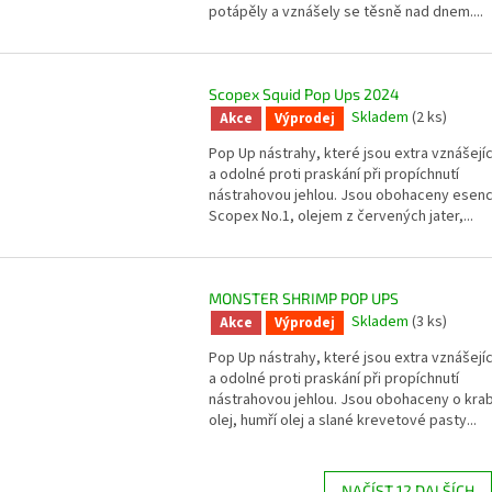
potápěly a vznášely se těsně nad dnem....
Scopex Squid Pop Ups 2024
Skladem
(2 ks)
Akce
Výprodej
Pop Up nástrahy, které jsou extra vznášejíc
a odolné proti praskání při propíchnutí
nástrahovou jehlou. Jsou obohaceny esenc
Scopex No.1, olejem z červených jater,...
MONSTER SHRIMP POP UPS
Skladem
(3 ks)
Akce
Výprodej
Pop Up nástrahy, které jsou extra vznášejíc
a odolné proti praskání při propíchnutí
nástrahovou jehlou. Jsou obohaceny o krab
olej, humří olej a slané krevetové pasty...
NAČÍST 12 DALŠÍCH