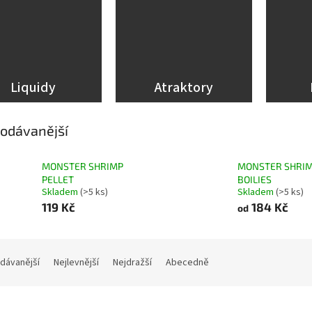
Liquidy
Atraktory
odávanější
MONSTER SHRIMP
MONSTER SHRI
PELLET
BOILIES
Skladem
(>5 ks)
Skladem
(>5 ks)
119 Kč
184 Kč
od
dávanější
Nejlevnější
Nejdražší
Abecedně