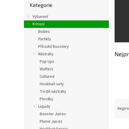
s
Kategorie
kategorie
t
r
Vybavení
a
Krmení
n
Boilies
n
í
Partikly
p
Přírodní Boostery
a
Nejpr
Nástrahy
n
Pop Ups
e
Wafters
l
Cultured
Hookbait sety
Tvrdé nástrahy
Plováky
Ř
Liquidy
a
Nejpro
z
Booster Juices
e
Plume Juices
V
n
Hookbait Sprays