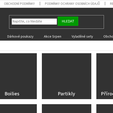
OBCHODNÍ PODMÍNKY
PODMÍNKY OCHRANY OSOBNÍCH ÚDAJŮ
R
HLEDAT
Dárkové poukazy
Akce Srpen
Vyladěné sety
Obcho
Boilies
Partikly
Příro