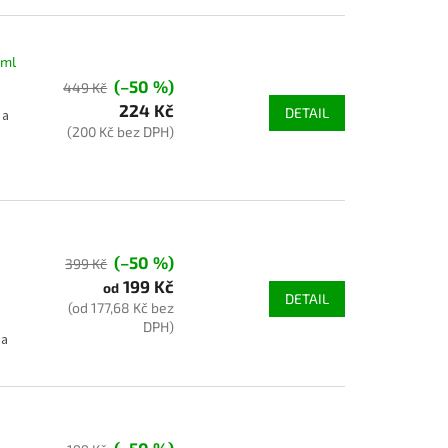
0ml
(–50 %)
449 Kč
224 Kč
DETAIL
 a
(200 Kč bez DPH)
(–50 %)
399 Kč
199 Kč
od
DETAIL
(od 177,68 Kč bez
DPH)
 a