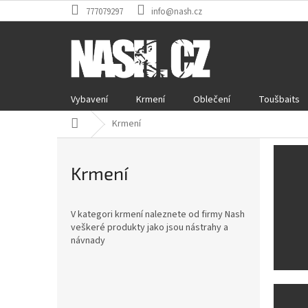
Přejít
777079297
info@nash.cz
na
obsah
Vybavení
Krmení
Oblečení
Toušbaits
Domů
Krmení
Krmení
V kategori krmení naleznete od firmy Nash
veškeré produkty jako jsou nástrahy a
návnady
P
o
Přeskočit