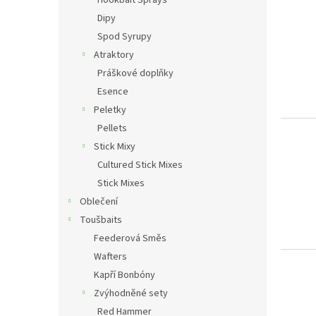
ý
í
Dipy
p
p
Spod Syrupy
i
r
Atraktory
s
o
p
d
Práškové doplňky
r
u
Esence
o
k
Peletky
d
t
Pellets
u
ů
Stick Mixy
k
t
Cultured Stick Mixes
ů
Stick Mixes
Oblečení
Toušbaits
Feederová Směs
Wafters
Kapří Bonbóny
Zvýhodněné sety
Red Hammer