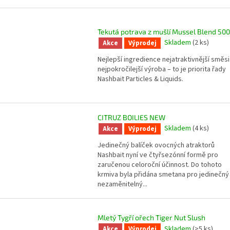
Tekutá potrava z mušlí Mussel Blend 50
Skladem
(2 ks)
Akce
Výprodej
Nejlepší ingredience nejatraktivnější směsi
nejpokročilejší výroba – to je priorita řady
Nashbait Particles & Liquids.
CITRUZ BOILIES NEW
Skladem
(4 ks)
Akce
Výprodej
Jedinečný balíček ovocných atraktorů
Nashbait nyní ve čtyřsezónní formě pro
zaručenou celoroční účinnost. Do tohoto
krmiva byla přidána smetana pro jedinečný
nezaměnitelný...
Mletý Tygří ořech Tiger Nut Slush
Skladem
(>5 ks)
Akce
Výprodej