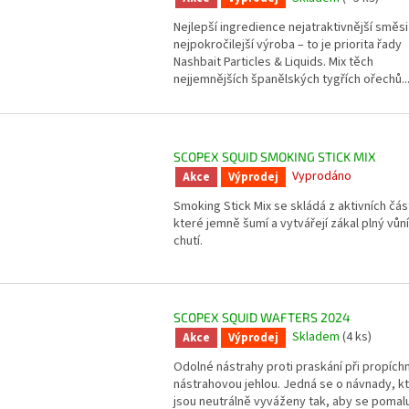
Nejlepší ingredience nejatraktivnější směsi
nejpokročilejší výroba – to je priorita řady
Nashbait Particles & Liquids. Mix těch
nejjemnějších španělských tygřích ořechů...
SCOPEX SQUID SMOKING STICK MIX
Vyprodáno
Akce
Výprodej
Smoking Stick Mix se skládá z aktivních čás
které jemně šumí a vytvářejí zákal plný vůní
chutí.
SCOPEX SQUID WAFTERS 2024
Skladem
(4 ks)
Akce
Výprodej
Odolné nástrahy proti praskání při propíchn
nástrahovou jehlou. Jedná se o návnady, k
jsou neutrálně vyváženy tak, aby se pomal