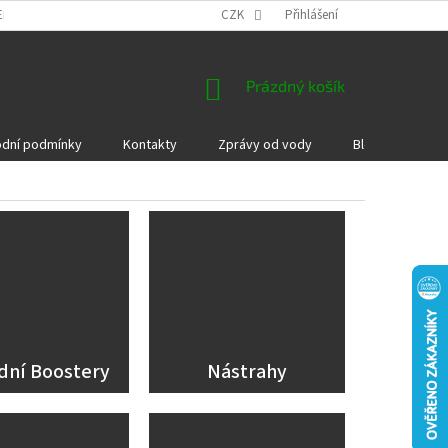
EKLAMACE A VRÁCENÍ ZBOŽÍ
DÁRKOVÉ POUKAZY
CZK
Přihlášení
PODMÍNKY COOKI
NÁKUPNÍ
Prázdný košík
KOŠÍK
dní podmínky
Kontakty
Zprávy od vody
Blog
Kame
dní Boostery
Nástrahy