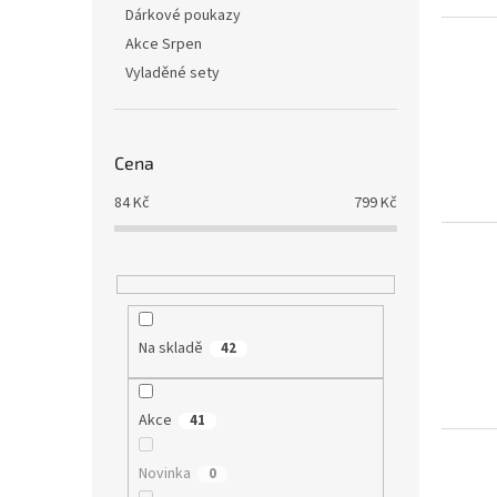
Dárkové poukazy
Akce Srpen
Vyladěné sety
Cena
84
Kč
799
Kč
Na skladě
42
Akce
41
Novinka
0