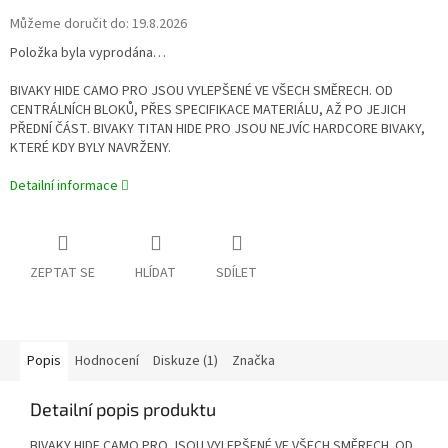
Můžeme doručit do:
19.8.2026
Položka byla vyprodána…
BIVAKY HIDE CAMO PRO JSOU VYLEPŠENÉ VE VŠECH SMĚRECH. OD
CENTRÁLNÍCH BLOKŮ, PŘES SPECIFIKACE MATERIÁLU, AŽ PO JEJICH
PŘEDNÍ ČÁST. BIVAKY TITAN HIDE PRO JSOU NEJVÍC HARDCORE BIVAKY,
KTERÉ KDY BYLY NAVRŽENY.
Detailní informace
ZEPTAT SE
HLÍDAT
SDÍLET
Popis
Hodnocení
Diskuze (1)
Značka
Detailní popis produktu
BIVAKY HIDE CAMO PRO JSOU VYLEPŠENÉ VE VŠECH SMĚRECH. OD