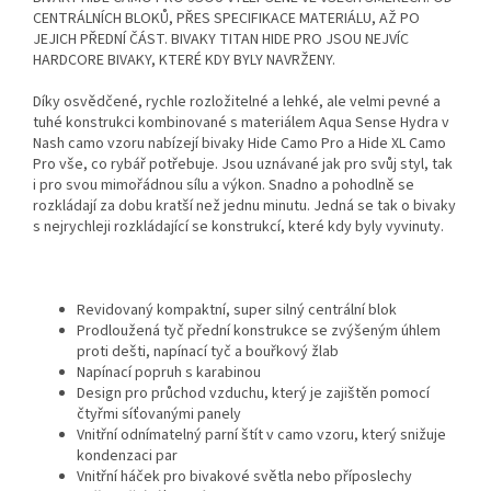
CENTRÁLNÍCH BLOKŮ, PŘES SPECIFIKACE MATERIÁLU, AŽ PO
JEJICH PŘEDNÍ ČÁST. BIVAKY TITAN HIDE PRO JSOU NEJVÍC
HARDCORE BIVAKY, KTERÉ KDY BYLY NAVRŽENY.
Díky osvědčené, rychle rozložitelné a lehké, ale velmi pevné a
tuhé konstrukci kombinované s materiálem Aqua Sense Hydra v
Nash camo vzoru nabízejí bivaky Hide Camo Pro a Hide XL Camo
Pro vše, co rybář potřebuje. Jsou uznávané jak pro svůj styl, tak
i pro svou mimořádnou sílu a výkon. Snadno a pohodlně se
rozkládají za dobu kratší než jednu minutu. Jedná se tak o bivaky
s nejrychleji rozkládající se konstrukcí, které kdy byly vyvinuty.
Revidovaný kompaktní, super silný centrální blok
Prodloužená tyč přední konstrukce se zvýšeným úhlem
proti dešti, napínací tyč a bouřkový žlab
Napínací popruh s karabinou
Design pro průchod vzduchu, který je zajištěn pomocí
čtyřmi síťovanými panely
Vnitřní odnímatelný parní štít v camo vzoru, který snižuje
kondenzaci par
Vnitřní háček pro bivakové světla nebo příposlechy