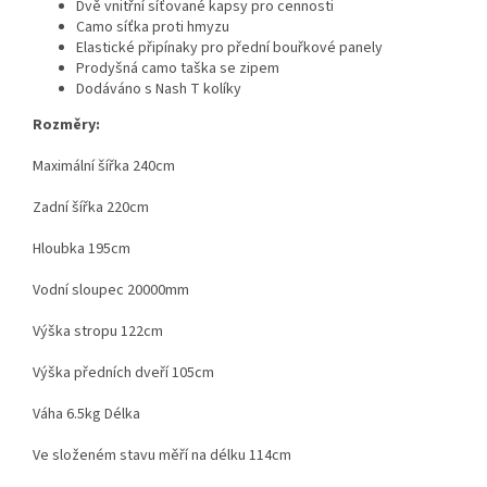
Dvě vnitřní síťované kapsy pro cennosti
Camo síťka proti hmyzu
Elastické připínaky pro přední bouřkové panely
Prodyšná camo taška se zipem
Dodáváno s Nash T kolíky
Rozměry:
Maximální šířka 240cm
Zadní šířka 220cm
Hloubka 195cm
Vodní sloupec 20000mm
Výška stropu 122cm
Výška předních dveří 105cm
Váha 6.5kg Délka
Ve složeném stavu měří na délku 114cm