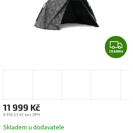
Z
ZDARMA
D
A
R
M
A
11 999 Kč
9 916,53 Kč bez DPH
Měrná
Skladem u dodavatele
cena: