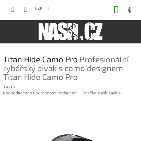
Přejít
NÁKUP
na
CZK
obsah
KOŠÍK
Titan Hide Camo Pro
Profesionální
rybářský bivak s camo designem
Titan Hide Camo Pro
T4210
Průměrné
Neohodnoceno
Podrobnosti hodnocení
Značka:
Nash Tackle
hodnocení
produktu
je
0,0
z
5
hvězdiček.