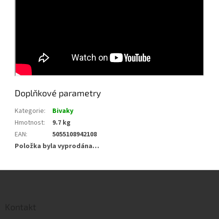
Doplňkové parametry
Kategorie
:
Bivaky
Hmotnost
:
9.7 kg
EAN
:
5055108942108
Položka byla vyprodána…
Z
á
p
a
Kontakt
t