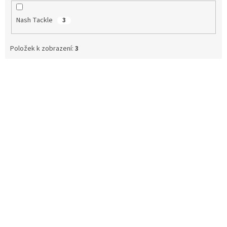
Nash Tackle
3
Položek k zobrazení:
3
V
ý
p
i
s
p
r
o
d
u
k
t
ů