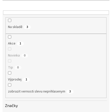
o
d
u
k
t
Na skladě
3
ů
Akce
1
Novinka
0
Tip
0
Výprodej
1
zobrazit vernosti slevu neprihlasenym
3
Značky