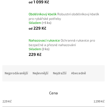
1 099 Kč
od
Obdélníkový kbelík
Robustní obdélníkový kbelík
pro rybářské potřeby
Skladem
(>5 ks)
229 Kč
od
Nahazovací rukavice
Ochranná rukavice pro
bezpečné a přesné nahazování
Skladem
(3 ks)
229 Kč
Ř
a
Nejprodávanější
Nejlevnější
Nejdražší
Abecedně
z
e
n
Cena
í
p
229
Kč
1299
Kč
r