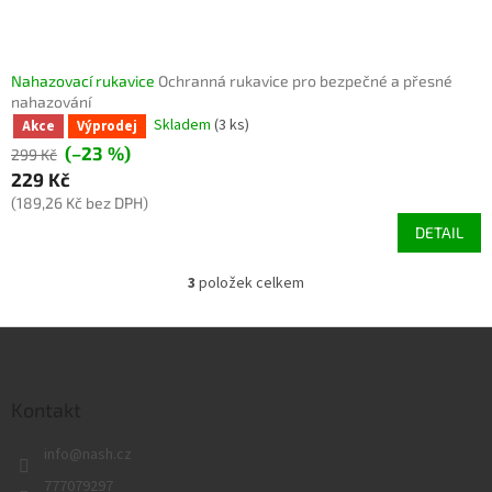
Nahazovací rukavice
Ochranná rukavice pro bezpečné a přesné
nahazování
Skladem
(3 ks)
Akce
Výprodej
(–23 %)
299 Kč
229 Kč
(189,26 Kč bez DPH)
DETAIL
3
položek celkem
O
v
l
Z
á
á
d
p
a
a
Kontakt
c
t
í
info
@
nash.cz
í
p
r
777079297