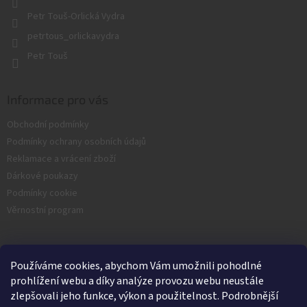
v
Petr Touš-Orlická Vydra
k
y
petrtous_orlickavydra
v
Petr Touš
ý
p
i
s
Informace pro vás
u
Obchodní podmínky
Podmínky ochrany osobních údajů
Reklamace a vrácení zboží
Dárkové poukazy
Podmínky cookie
Věrnostní program
Facebook
Používáme cookies, abychom Vám umožnili pohodlné
prohlížení webu a díky analýze provozu webu neustále
zlepšovali jeho funkce, výkon a použitelnost. Podrobnější