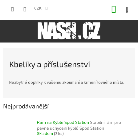
Přejít
NÁKUP
na
CZK
obsah
KOŠÍK
Kbelíky a příslušenství
Nezbytné doplňky k vašemu zkoumání a krmení lovného místa.
Nejprodávanější
Rám na Kýble Spod Station
Stabilní rám pro
pevné uchycení kýblů Spod Station
Skladem
(2 ks)