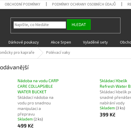
OBCHODNÍ PODMÍNKY
PODMÍNKY OCHRANY OSOBNÍCH ÚDAJŮ
R
HLEDAT
Dárkové poukazy
Akce Srpen
Vyladěné sety
Obcho
omůcky pro kapraře
Polévací vaky
odávanější
Nádoba na vodu CARP
Skládací Kbelík
CARE COLLAPSIBLE
Refresh Water B
WATER BUCKET
Skládací kbelík p
Skládací nádoba na
snadné přenášen
vodu pro snadnou
nabírání vody
Skladem
(3 ks)
manipulaci a
přepravu
399 Kč
Skladem
(2 ks)
499 Kč