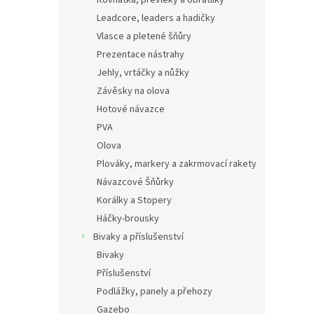
Leadcore, leaders a hadičky
Vlasce a pletené šňůry
Prezentace nástrahy
Jehly, vrtáčky a nůžky
Závěsky na olova
Hotové návazce
PVA
Olova
Plováky, markery a zakrmovací rakety
Návazcové Šňůrky
Korálky a Stopery
Háčky-brousky
Bivaky a příslušenství
Bivaky
Příslušenství
Podlážky, panely a přehozy
Gazebo