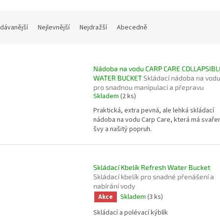
dávanější
Nejlevnější
Nejdražší
Abecedně
Nádoba na vodu CARP CARE COLLAPSIBL
WATER BUCKET
Skládací nádoba na vod
pro snadnou manipulaci a přepravu
Skladem
(2 ks)
Praktická, extra pevná, ale lehká skládací
nádoba na vodu Carp Care, která má svaře
švy a našitý popruh.
Skládací Kbelík Refresh Water Bucket
Skládací kbelík pro snadné přenášení a
nabírání vody
Skladem
(3 ks)
Akce
Skládací a polévací kýblík