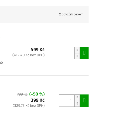
2
položek celkem
E
u
499 Kč
(412,40 Kč bez DPH)
né
(–50 %)
799 Kč
399 Kč
(329,75 Kč bez DPH)