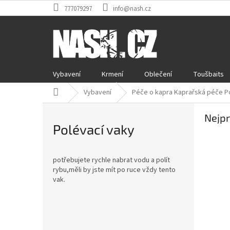
Přejít
777079297
info@nash.cz
na
obsah
Vybavení
Krmení
Oblečení
Toušbaits
Domů
Vybavení
Péče o kapra Kaprařská péče P
Nejpr
Polévací vaky
potřebujete rychle nabrat vodu a polít
rybu,měli by jste mít po ruce vždy tento
vak.
P
o
Přeskočit