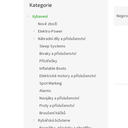
s
Kategorie
kategorie
t
Ř
r
a
Nejpro
Vybavení
a
z
Nové zboží
n
e
Elektro-Power
n
V
n
í
Náhradní díly a příslušenství
ý
í
p
p
Sleep Systems
p
a
i
r
Bivaky a příslušenství
n
s
o
Přístřešky
e
p
d
Inflatable Boats
l
r
u
Elektrické motory a příslušenství
o
k
Spot Marking
d
t
u
ů
Alarms
k
Navijáky a příslušenství
t
Pruty a příslušenství
ů
Broušení háčků
Rybářská bižuterie
Rovnátka, převleky a obratlíky