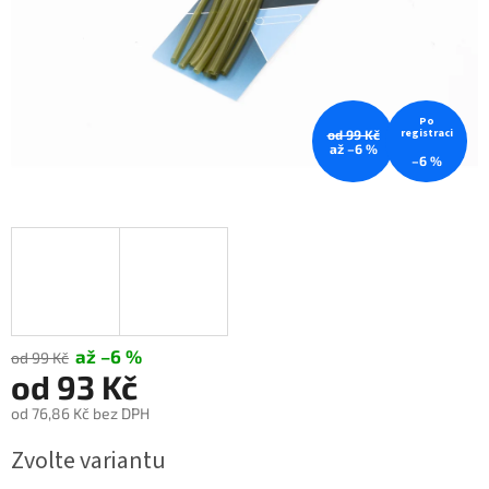
Po
registraci
od 99 Kč
až –6 %
–6 %
až –6 %
od 99 Kč
od
93 Kč
od
76,86 Kč
bez DPH
Měrná
Zvolte variantu
cena: