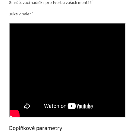
Smršťovací hadička pro tvorbu vašich montáží
10ks
v balení
Doplňkové parametry