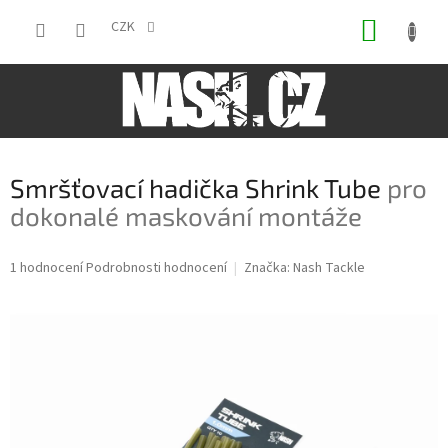
Přejít
NÁKUP
na
CZK
obsah
KOŠÍK
Smršťovací hadička Shrink Tube
pro
dokonalé maskování montáže
Průměrné
1 hodnocení
Podrobnosti hodnocení
Značka:
Nash Tackle
hodnocení
produktu
je
5,0
z
5
hvězdiček.