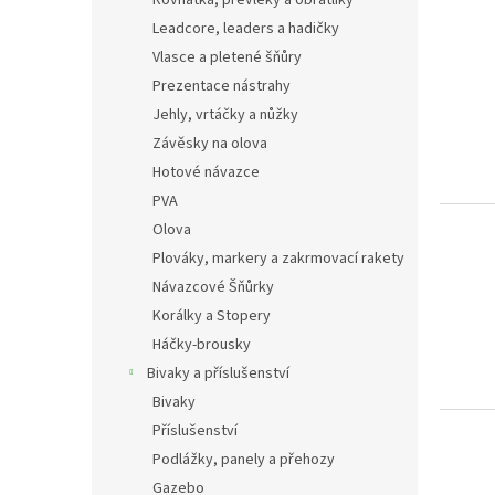
Leadcore, leaders a hadičky
Vlasce a pletené šňůry
Prezentace nástrahy
Jehly, vrtáčky a nůžky
Závěsky na olova
Hotové návazce
PVA
Olova
Plováky, markery a zakrmovací rakety
Návazcové Šňůrky
Korálky a Stopery
Háčky-brousky
Bivaky a příslušenství
Bivaky
Příslušenství
Podlážky, panely a přehozy
Gazebo