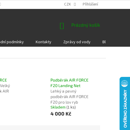
EKLAMACE A VRÁCENÍ ZBOŽÍ
DÁRKOVÉ POUKAZY
CZK
Přihlášení
PODMÍNKY COOKI
NÁKUPNÍ
Prázdný košík
KOŠÍK
dní podmínky
Kontakty
Zprávy od vody
Blog
Kame
ORCE
Podběrák AIR FORCE
Velký
F20 Landing Net
k AIR
Lehký a pevný
podběrák AIR FORCE
F20 pro lov ryb
Skladem
(1 ks)
4 000 Kč