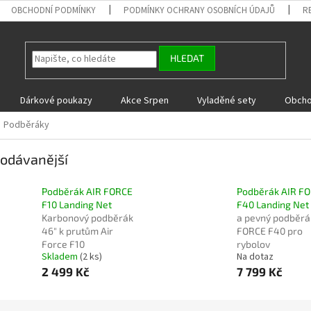
OBCHODNÍ PODMÍNKY
PODMÍNKY OCHRANY OSOBNÍCH ÚDAJŮ
R
HLEDAT
Dárkové poukazy
Akce Srpen
Vyladěné sety
Obcho
Podběráky
odávanější
Podběrák AIR FORCE
Podběrák AIR F
F10 Landing Net
F40 Landing Net
Karbonový podběrák
a pevný podběrá
46" k prutům Air
FORCE F40 pro
Force F10
rybolov
Skladem
(2 ks)
Na dotaz
2 499 Kč
7 799 Kč