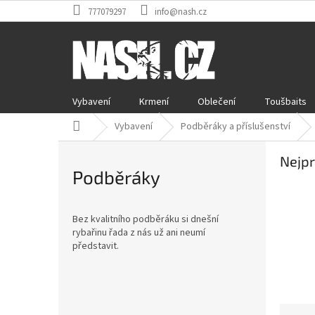
Přejít
777079297
info@nash.cz
na
obsah
Vybavení
Krmení
Oblečení
Toušbaits
Domů
Vybavení
Podběráky a příslušenství
Nejpr
Podběráky
Bez kvalitního podběráku si dnešní
rybařinu řada z nás už ani neumí
představit.
P
o
Ř
Přeskočit