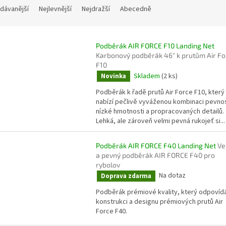
dávanější
Nejlevnější
Nejdražší
Abecedně
Podběrák AIR FORCE F10 Landing Net
Karbonový podběrák 46" k prutům Air Fo
F10
Skladem
(2 ks)
Novinka
Podběrák k řadě prutů Air Force F10, který
nabízí pečlivě vyváženou kombinaci pevnos
nízké hmotnosti a propracovaných detailů.
Lehká, ale zároveň velmi pevná rukojeť si...
Podběrák AIR FORCE F40 Landing Net
Ve
a pevný podběrák AIR FORCE F40 pro
rybolov
Na dotaz
Doprava zdarma
Podběrák prémiové kvality, který odpovíd
konstrukci a designu prémiových prutů Air
Force F40.