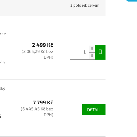
5
položek celkem
rce
2 499 Kč
(2 065,29 Kč bez
DPH)
ti,
lký
7 799 Kč
(6 445,45 Kč bez
DETAIL
DPH)
á