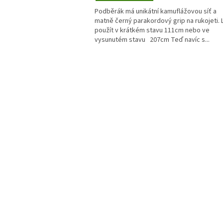
Podběrák má unikátní kamuflážovou síť a
matně černý parakordový grip na rukojeti. 
použít v krátkém stavu 111cm nebo ve
vysunutém stavu 207cm Teď navíc s...
O
v
l
á
d
a
c
í
p
r
v
k
y
v
ý
p
i
s