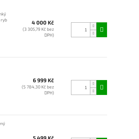
hký
 ryb
4 000 Kč
(3 305,79 Kč bez
DPH)
6 999 Kč
(5 784,30 Kč bez
DPH)
vný
5 499 Kč