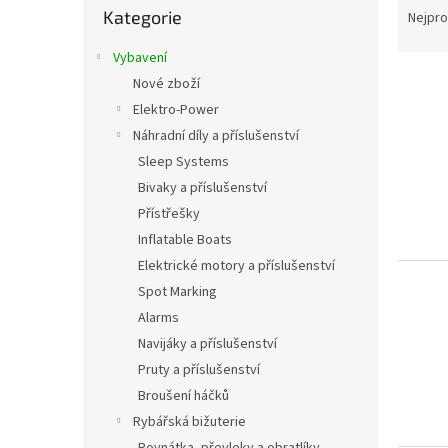
s
a
Kategorie
kategorie
Nejpro
t
z
r
Vybavení
e
a
V
n
Nové zboží
n
ý
í
Elektro-Power
n
p
p
í
Náhradní díly a příslušenství
i
r
p
Sleep Systems
s
o
a
Bivaky a příslušenství
p
d
n
r
u
Přístřešky
e
o
k
Inflatable Boats
l
d
t
Elektrické motory a příslušenství
u
ů
Spot Marking
k
Alarms
t
ů
Navijáky a příslušenství
Pruty a příslušenství
Broušení háčků
Rybářská bižuterie
Rovnátka, převleky a obratlíky