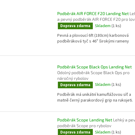
Podběrák AIR FORCE F20 Landing Net
Le
a pevný podběrák AIR FORCE F20 pro lov
Skladem
(1 ks)
Doprava zdarma
Pevná a plovoucí 6ft (180cm) karbonová
podběráková tyč s 46” širokými rameny
Podběrák Scope Black Ops Landing Net
Odolný podběrák Scope Black Ops pro
náročný rybolov
Skladem
(1 ks)
Doprava zdarma
Podběrák má unikátní kamuflážovou síť a
matně černý parakordový grip na rukojeti.
Podběrák Scope Landing Net
Lehký a pe
podběrák Scope pro rybolov
Skladem
(1 ks)
Doprava zdarma