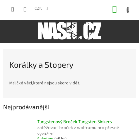
Přejít
NÁKUP
na
CZK
obsah
KOŠÍK
Korálky a Stopery
Maličké věci,které nejsou skoro vidět.
Nejprodávanější
Tungstenový Broček Tungsten Sinkers
zatěžovací broček z wolframu pro přesné
vyvážení
Skladem
(>5 ks)