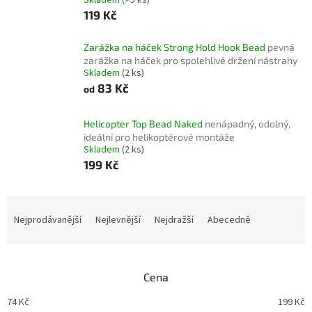
119 Kč
Zarážka na háček Strong Hold Hook Bead
pevná
zarážka na háček pro spolehlivé držení nástrahy
Skladem
(2 ks)
83 Kč
od
Helicopter Top Bead Naked
nenápadný, odolný,
ideální pro helikoptérové montáže
Skladem
(2 ks)
199 Kč
Ř
a
Nejprodávanější
Nejlevnější
Nejdražší
Abecedně
z
e
n
Cena
í
p
74
Kč
199
Kč
r