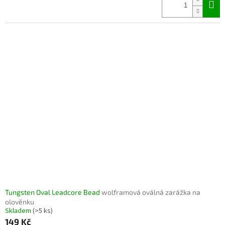
Tungsten Oval Leadcore Bead
wolframová oválná zarážka na
olověnku
Skladem
(>5 ks)
149 Kč