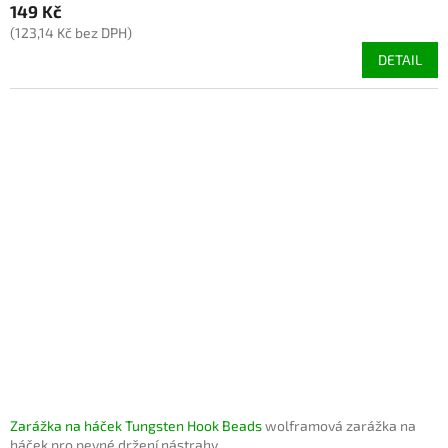
149 Kč
(123,14 Kč bez DPH)
DETAIL
Zarážka na háček Tungsten Hook Beads
wolframová zarážka na
háček pro pevné držení nástrahy