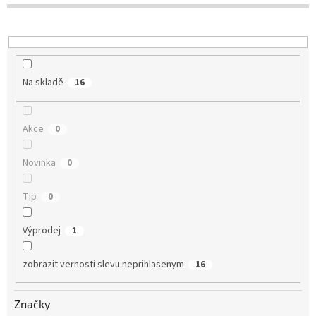
o
d
u
k
t
Na skladě
16
ů
Akce
0
Novinka
0
Tip
0
Výprodej
1
zobrazit vernosti slevu neprihlasenym
16
Značky