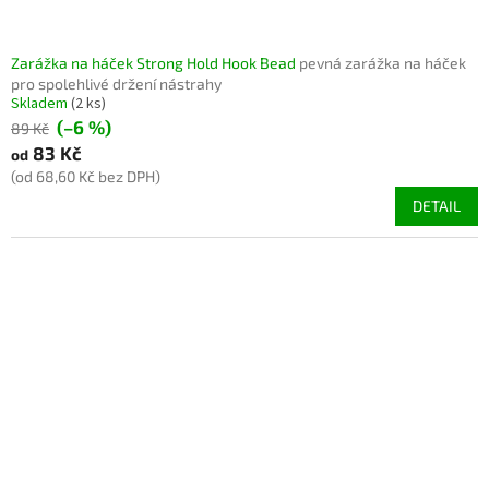
Zarážka na háček Strong Hold Hook Bead
pevná zarážka na háček
pro spolehlivé držení nástrahy
Skladem
(2 ks)
(–6 %)
89 Kč
83 Kč
od
(od 68,60 Kč bez DPH)
DETAIL