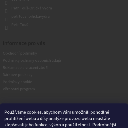
v
Petr Touš-Orlická Vydra
ý
p
petrtous_orlickavydra
i
Petr Touš
s
u
Informace pro vás
Obchodní podmínky
Podmínky ochrany osobních údajů
Reklamace a vrácení zboží
Dárkové poukazy
Podmínky cookie
Věrnostní program
Facebook
Používáme cookies, abychom Vám umožnili pohodlné
prohlížení webu a díky analýze provozu webu neustále
zlepšovali jeho funkce, výkon a použitelnost. Podrobnější