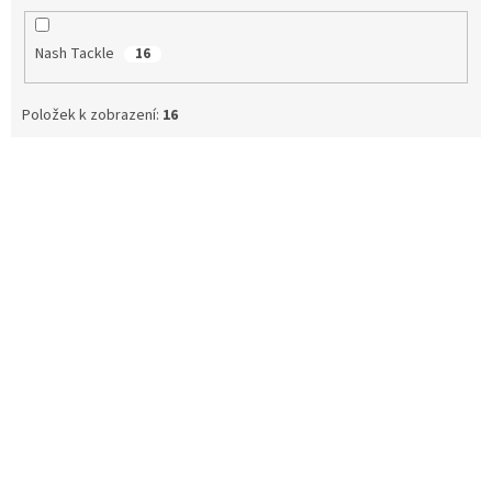
Nash Tackle
16
Položek k zobrazení:
16
V
ý
p
i
s
p
r
o
d
u
k
t
ů