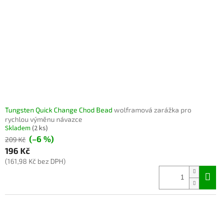
Tungsten Quick Change Chod Bead
wolframová zarážka pro
rychlou výměnu návazce
Skladem
(2 ks)
(–6 %)
209 Kč
196 Kč
(161,98 Kč bez DPH)