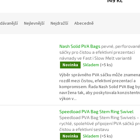
149 Kč
dávanější
Nejlevnější
Nejdražší
Abecedně
Nash Solid PVA Bags
pevné, perforovan
sáčky pro čistou a efektivní prezentaci
návnady ve Fast i Slow Melt variantě
Skladem
(>5 ks)
Novinka
Výběr správného PVA sáčku může znamena
rozdíl mezi čistou, efektivní prezentací a
kompromisem. Řada Nash Solid PVA Bag by
navržena tak, aby poskytovala konzistentn
výkon v...
Speedload PVA Bag Stem Ring Swivel
Speedload PVA Bag Stem Ring Swivels –
rychlé, spolehlivé připojení PVA sáčků pr
čistou a efektivní sestavu
Skladem
(>5 ks)
Novinka