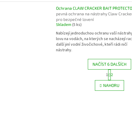
Ochrana CLAW CRACKER BAIT PROTECT
pevná ochrana na nástrahy Claw Cracke
pro bezpečné lovení
Skladem
(5 ks)
Nabízejí jednoduchou ochranu vaší nástrahy
lovu na vodách, na kterých se nacházejí rac
další jiní vodní živočichové, kteří rádi ničí
nástrahy.
NAČÍST 6 DALŠÍCH
S
1
2
O
t
r
v
NAHORU
á
l
n
á
k
d
o
a
v
c
á
í
n
p
í
r