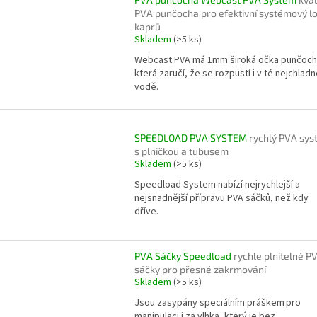
PVA punčocha pro efektivní systémový l
kaprů
Skladem
(>5 ks)
Webcast PVA má 1mm široká očka punčoch
která zaručí, že se rozpustí i v té nejchladn
vodě.
SPEEDLOAD PVA SYSTEM
rychlý PVA sy
s plničkou a tubusem
Skladem
(>5 ks)
Speedload System nabízí nejrychlejší a
nejsnadnější přípravu PVA sáčků, než kdy
dříve.
PVA Sáčky Speedload
rychle plnitelné P
sáčky pro přesné zakrmování
Skladem
(>5 ks)
Jsou zasypány speciálním práškem pro
manipulaci i za vlhka, který je bez