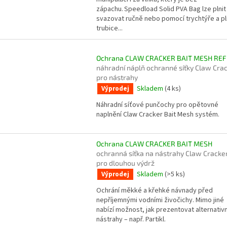
zápachu. Speedload Solid PVA Bag lze plnit
svazovat ručně nebo pomocí trychtýře a pl
trubice...
Ochrana CLAW CRACKER BAIT MESH REF
náhradní náplň ochranné síťky Claw Cra
pro nástrahy
Skladem
(4 ks)
Výprodej
Náhradní síťové punčochy pro opětovné
naplnění Claw Cracker Bait Mesh systém.
Ochrana CLAW CRACKER BAIT MESH
ochranná síťka na nástrahy Claw Cracke
pro dlouhou výdrž
Skladem
(>5 ks)
Výprodej
Ochrání měkké a křehké návnady před
nepříjemnými vodními živočichy. Mimo jiné
nabízí možnost, jak prezentovat alternativn
nástrahy – např. Partikl.