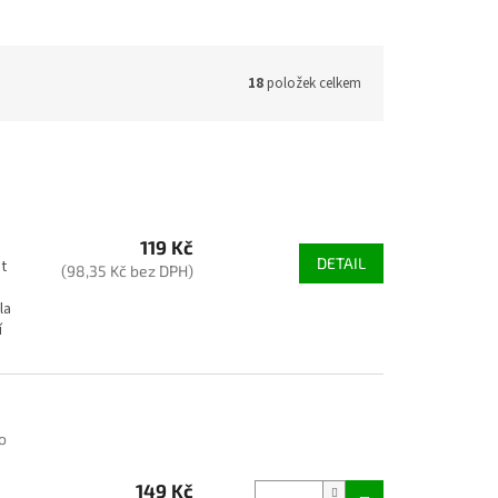
18
položek celkem
é
119 Kč
DETAIL
t
(98,35 Kč bez DPH)
la
í
o
149 Kč