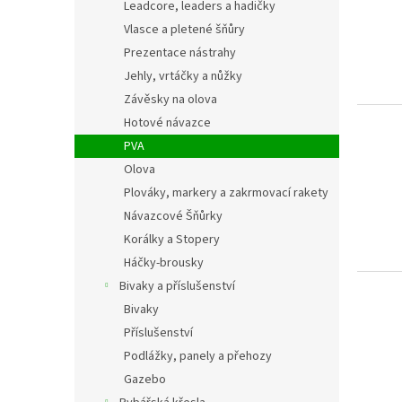
Leadcore, leaders a hadičky
Vlasce a pletené šňůry
Prezentace nástrahy
Jehly, vrtáčky a nůžky
Závěsky na olova
Hotové návazce
PVA
Olova
Plováky, markery a zakrmovací rakety
Návazcové Šňůrky
Korálky a Stopery
Háčky-brousky
Bivaky a příslušenství
Bivaky
Příslušenství
Podlážky, panely a přehozy
Gazebo