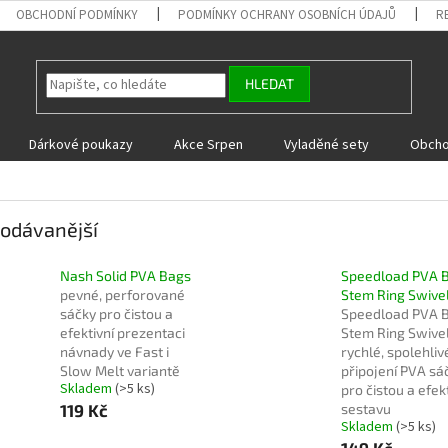
OBCHODNÍ PODMÍNKY
PODMÍNKY OCHRANY OSOBNÍCH ÚDAJŮ
R
HLEDAT
Dárkové poukazy
Akce Srpen
Vyladěné sety
Obcho
odávanější
Nash Solid PVA Bags
Speedload PVA 
pevné, perforované
Stem Ring Swive
sáčky pro čistou a
Speedload PVA 
efektivní prezentaci
Stem Ring Swivel
návnady ve Fast i
rychlé, spolehliv
Slow Melt variantě
připojení PVA sá
Skladem
(>5 ks)
pro čistou a efek
119 Kč
sestavu
Skladem
(>5 ks)