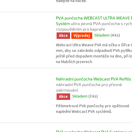
nalepte na háček.
PVA punčocha WEBCAST ULTRA WEAVE 
Systém
ultra pevná PVA punčocha s ryc
rozpouštěním pro kapraře
Skladem
(4 ks)
Akce
Výprodej
Webcast Ultra Weave PVA má očka o šířce 
mm, aby se zabránilo odpadnutí PVA pytlík
ještě před dopadem montáže na dno, při l
na hlubších jezerech.
Náhradní punčocha Webcast PVA Refills
náhradní PVA punčocha pro přesné
zakrmování
Skladem
(3 ks)
Akce
Pětimetrové PVA punčochy pro opětovné
naplnění Webcast PVA systémů.
PVA punčocha Webcast PVA Systém
kval