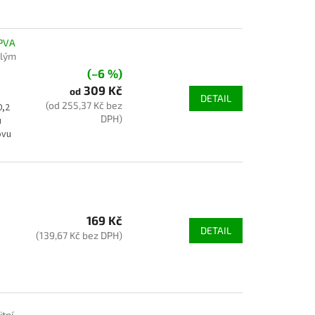
PVA
hlým
(–6 %)
309 Kč
od
DETAIL
(od 255,37 Kč bez
0,2
DPH)
u
ovu
169 Kč
DETAIL
(139,67 Kč bez DPH)
itní