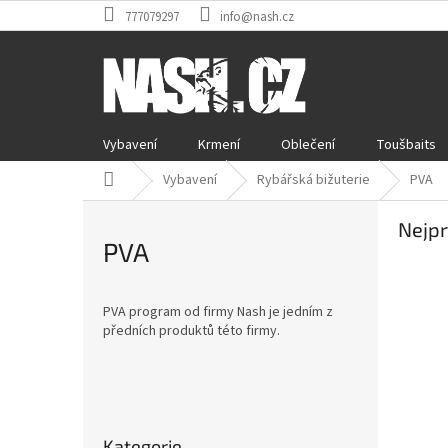
Přejít
777079297
info@nash.cz
na
obsah
Vybavení
Krmení
Oblečení
Toušbaits
Domů
Vybavení
Rybářská bižuterie
PVA
Nejpr
PVA
PVA program od firmy Nash je jedním z
předních produktů této firmy.
P
o
Přeskočit
s
Kategorie
kategorie