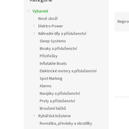
t
r
Vybavení
Ř
a
Nové zboží
a
n
Nejpro
Elektro-Power
z
n
e
í
Náhradní díly a příslušenství
V
n
p
Sleep Systems
ý
í
a
Bivaky a příslušenství
p
p
n
Přístřešky
i
r
e
Inflatable Boats
s
o
l
p
Elektrické motory a příslušenství
d
r
u
Spot Marking
o
k
Alarms
d
t
Navijáky a příslušenství
u
ů
Pruty a příslušenství
k
Broušení háčků
t
ů
Rybářská bižuterie
Rovnátka, převleky a obratlíky