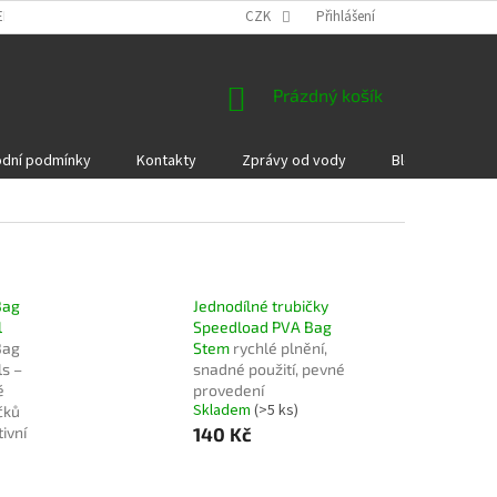
EKLAMACE A VRÁCENÍ ZBOŽÍ
DÁRKOVÉ POUKAZY
CZK
Přihlášení
PODMÍNKY COOKI
NÁKUPNÍ
Prázdný košík
KOŠÍK
dní podmínky
Kontakty
Zprávy od vody
Blog
Kame
Bag
Jednodílné trubičky
l
Speedload PVA Bag
Bag
Stem
rychlé plnění,
s –
snadné použití, pevné
é
provedení
Skladem
(>5 ks)
čků
tivní
140 Kč