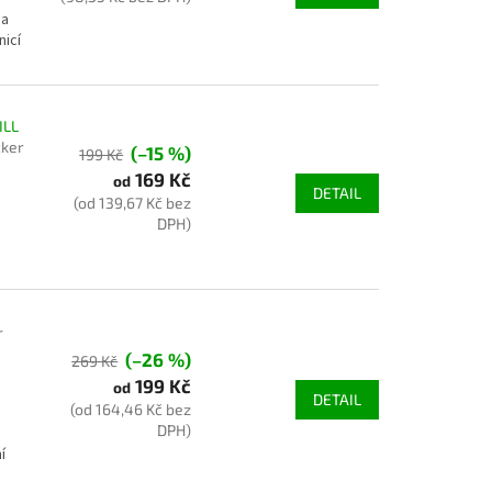
 a
nicí
ILL
cker
(–15 %)
199 Kč
169 Kč
od
DETAIL
(od 139,67 Kč bez
DPH)
r
(–26 %)
269 Kč
199 Kč
od
DETAIL
(od 164,46 Kč bez
DPH)
í