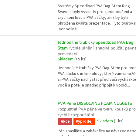
Systémy Speedload PVA Bag Stem Ring
Swivels byly vyvinuty pro zjednodušení a
zrychlení lovu s PVA sáčky, aniž by byla
ohrožena kvalita prezentace. Tyto tvarova
jednodílné...
Jednodílné trubičky Speedload PVA Bag
Stem
rychlé plnění, snadné použití, pevn
provedení
Skladem
(>5 ks)
Jednodílné trubičky PVA Bag Stem pro tvo
PVA sáčku s in-line olovy, které vám umožňu
si PVA sáčky nachystat před vaší vycházko
vodě a poté je snadno připojit k vodiči...
PVA Pěna DISSOLVING FOAM NUGGETS
rozpustná PVA pěna ve tvaru kousků pro
rychlé rozpouštění
Skladem
(1 ks)
Akce
Výprodej
Pěnu nasliňte a zahákněte na návazec neb