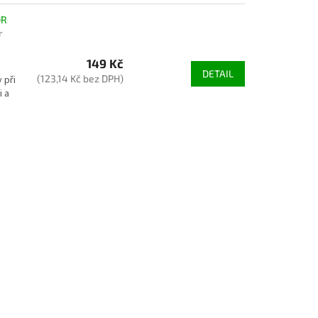
OR
r
149 Kč
DETAIL
(123,14 Kč bez DPH)
 při
i a