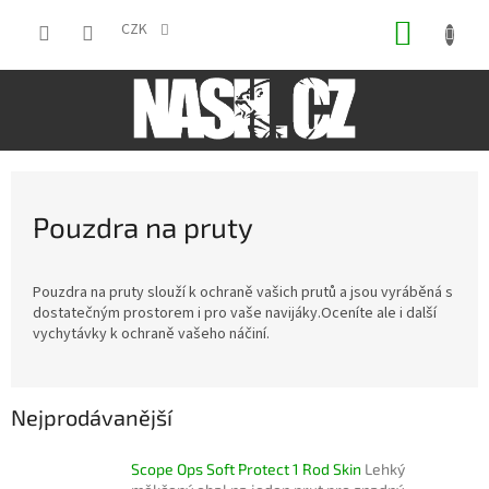
Přejít
NÁKUP
na
CZK
obsah
KOŠÍK
Pouzdra na pruty
Pouzdra na pruty slouží k ochraně vašich prutů a jsou vyráběná s
dostatečným prostorem i pro vaše navijáky.Oceníte ale i další
vychytávky k ochraně vašeho náčiní.
Nejprodávanější
Scope Ops Soft Protect 1 Rod Skin
Lehký