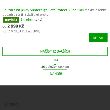
Pouzdro na pruty Subterfuge Soft Protect 3 Rod Skin
Měkké a lehké
pouzdro na tři rybářské pruty
Skladem
(1 ks)
Novinka
2 999 Kč
od
(od 2 478,51 Kč bez DPH)
DETAIL
NAČÍST 12 DALŠÍCH
S
1
3
t
O
r
26
položek celkem
v
á
l
NAHORU
n
á
k
d
o
v
Z
a
á
c
á
n
í
p
í
p
a
Kontakt
r
t