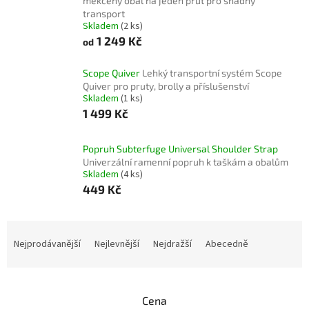
měkčený obal na jeden prut pro snadný
transport
Skladem
(2 ks)
1 249 Kč
od
Scope Quiver
Lehký transportní systém Scope
Quiver pro pruty, brolly a příslušenství
Skladem
(1 ks)
1 499 Kč
Popruh Subterfuge Universal Shoulder Strap
Univerzální ramenní popruh k taškám a obalům
Skladem
(4 ks)
449 Kč
Ř
a
Nejprodávanější
Nejlevnější
Nejdražší
Abecedně
z
e
n
Cena
í