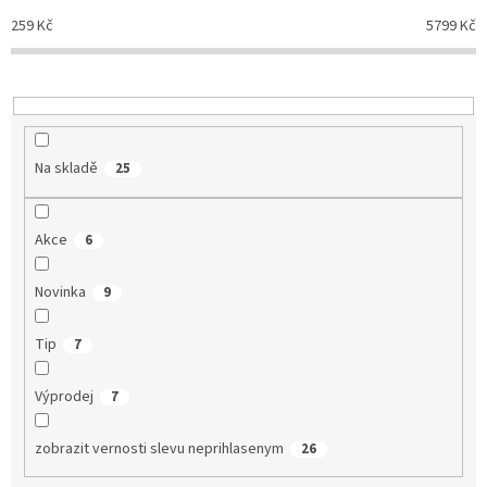
p
259
Kč
5799
Kč
r
o
d
u
k
t
Na skladě
25
ů
Akce
6
Novinka
9
Tip
7
Výprodej
7
zobrazit vernosti slevu neprihlasenym
26