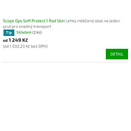
ů
Scope Ops Soft Protect 1 Rod Skin
Lehký měkčený obal na jeden
prut pro snadný transport
Skladem
(2 ks)
Tip
1 249 Kč
od
(od 1 032,23 Kč bez DPH)
DETAIL