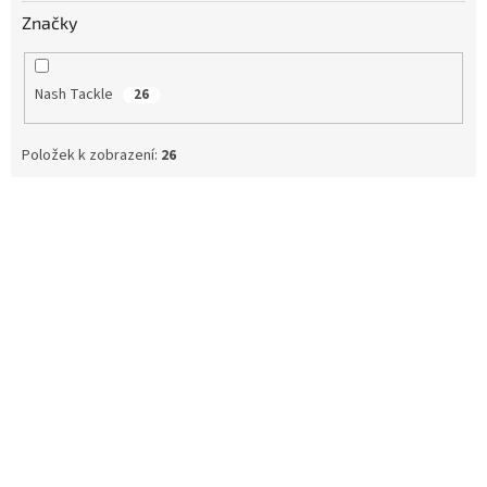
Značky
Nash Tackle
26
Položek k zobrazení:
26
V
ý
p
i
s
p
r
o
d
u
k
t