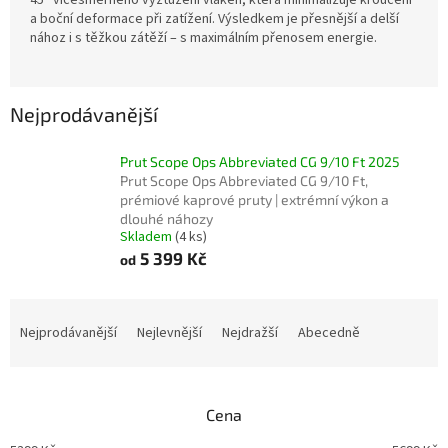
a boční deformace při zatížení. Výsledkem je přesnější a delší
nához i s těžkou zátěží – s maximálním přenosem energie.
Nejprodávanější
Prut Scope Ops Abbreviated CG 9/10 Ft 2025
Prut Scope Ops Abbreviated CG 9/10 Ft,
prémiové kaprové pruty | extrémní výkon a
dlouhé náhozy
Skladem
(4 ks)
5 399 Kč
od
Ř
a
Nejprodávanější
Nejlevnější
Nejdražší
Abecedně
z
e
n
Cena
í
p