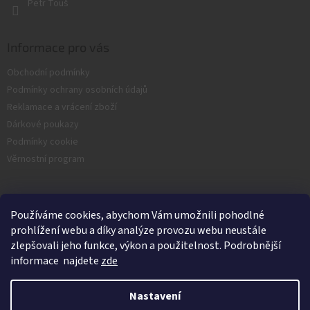
Petr Touš
ý
p
i
s
Informace pro vás
u
Obchodní podmínky
Podmínky ochrany osobních údajů
Reklamace a vrácení zboží
Dárkové poukazy
Podmínky cookie
Věrnostní program
Facebook
Používáme cookies, abychom Vám umožnili pohodlné
prohlížení webu a díky analýze provozu webu neustále
zlepšovali jeho funkce, výkon a použitelnost. Podrobnější
informace najdete
zde
Nastavení
Vytvořil Shoptet