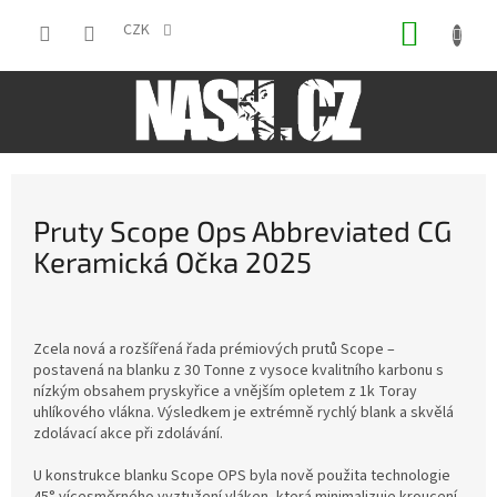
Přejít
NÁKUP
na
CZK
obsah
KOŠÍK
Pruty Scope Ops Abbreviated CG
Keramická Očka 2025
Zcela nová a rozšířená řada prémiových prutů Scope –
postavená na blanku z 30 Tonne z vysoce kvalitního karbonu s
nízkým obsahem pryskyřice a vnějším opletem z 1k Toray
uhlíkového vlákna. Výsledkem je extrémně rychlý blank a skvělá
zdolávací akce při zdolávání.
U konstrukce blanku Scope OPS byla nově použita technologie
45° vícesměrného vyztužení vláken, která minimalizuje kroucení