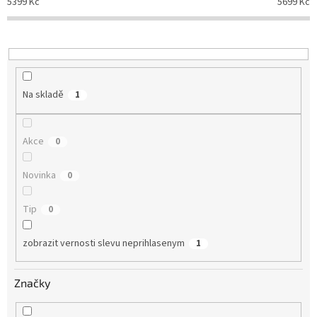
5399
Kč
5699
Kč
r
o
d
u
k
t
Na skladě
1
ů
Akce
0
Novinka
0
Tip
0
zobrazit vernosti slevu neprihlasenym
1
Značky