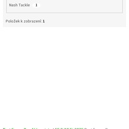
Nash Tackle
1
Položek k zobrazení:
1
V
ý
p
i
s
p
r
o
d
u
k
t
ů