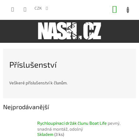
Přejít
NÁKUP
na
CZK
obsah
KOŠÍK
Příslušenství
Veškeré příslušenství k člunům.
Nejprodávanější
Rychloupínací držák člunu Boat Life
pevný,
snadná montáž, odolný
Skladem
(3 ks)