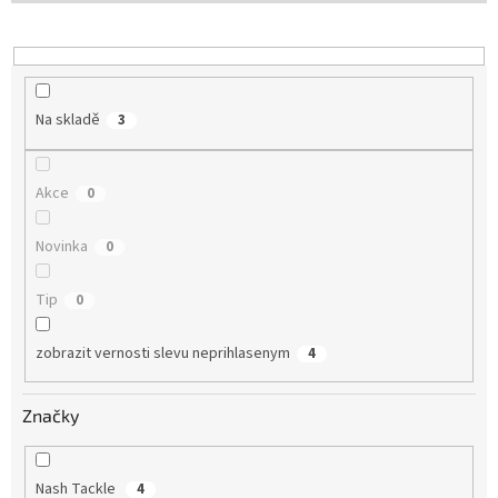
o
d
u
k
t
Na skladě
3
ů
Akce
0
Novinka
0
Tip
0
zobrazit vernosti slevu neprihlasenym
4
Značky
Nash Tackle
4