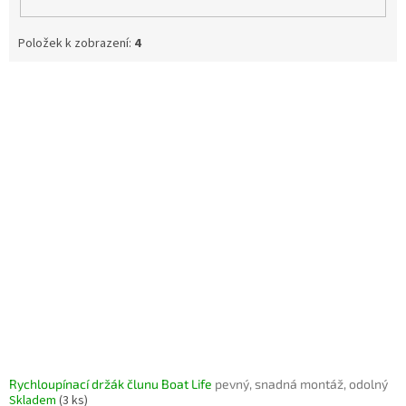
Položek k zobrazení:
4
V
ý
p
i
s
p
r
o
d
u
k
t
ů
Rychloupínací držák člunu Boat Life
pevný, snadná montáž, odolný
Skladem
(3 ks)