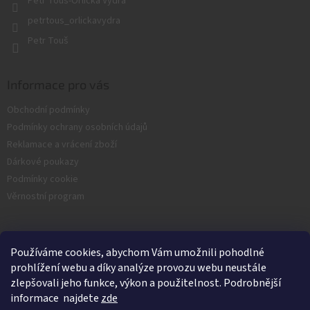
Petr Touš-Orlická Vydra
k
y
petrtous_orlickavydra
v
Petr Touš
ý
p
i
s
Informace pro vás
u
Obchodní podmínky
Podmínky ochrany osobních údajů
Reklamace a vrácení zboží
Dárkové poukazy
Podmínky cookie
Věrnostní program
Facebook
Používáme cookies, abychom Vám umožnili pohodlné
prohlížení webu a díky analýze provozu webu neustále
zlepšovali jeho funkce, výkon a použitelnost. Podrobnější
informace najdete
zde