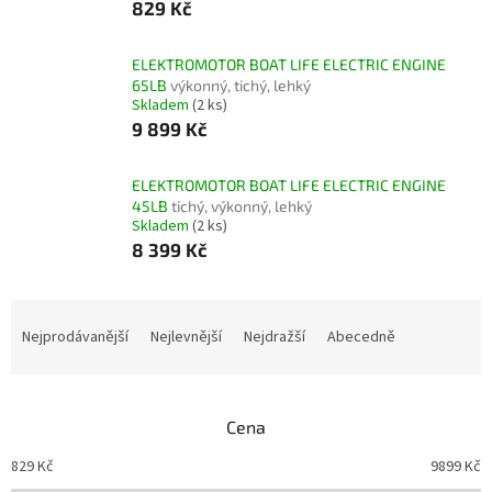
829 Kč
ELEKTROMOTOR BOAT LIFE ELECTRIC ENGINE
65LB
výkonný, tichý, lehký
Skladem
(2 ks)
9 899 Kč
ELEKTROMOTOR BOAT LIFE ELECTRIC ENGINE
45LB
tichý, výkonný, lehký
Skladem
(2 ks)
8 399 Kč
Ř
a
Nejprodávanější
Nejlevnější
Nejdražší
Abecedně
z
e
n
Cena
í
p
829
Kč
9899
Kč
r