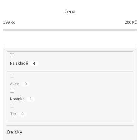
n
Cena
í
p
199
Kč
200
Kč
r
o
d
u
k
t
Na skladě
4
ů
Akce
0
Novinka
1
Tip
0
Značky