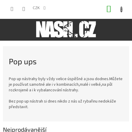
Přejít
NÁKUP
na
CZK
obsah
KOŠÍK
Pop ups
Pop up nástrahy byly vždy velice úspěšné a jsou dodnes.Můžete
je používat samotné ale i v kombinacích,malé i velké,na půl
rozkrojené a i k vybalancování nástrahy.
Bez pop up nástrah si dnes nikdo z nás už rybařinu nedokáže
představit.
Nejprodávanější