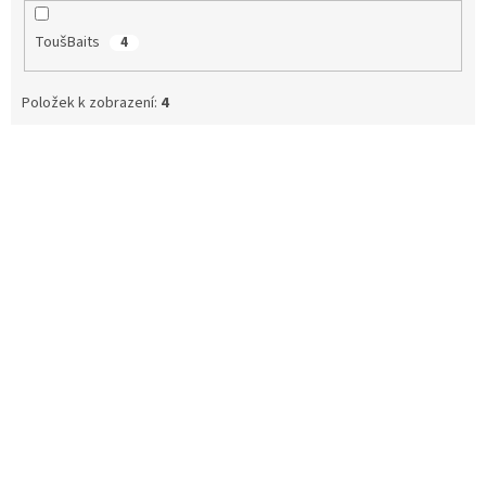
ToušBaits
4
Položek k zobrazení:
4
V
ý
p
i
s
p
r
o
d
u
k
t
ů