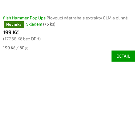
Fish Hammer Pop Ups
Plovoucí nástraha s extrakty GLM a olihně
Skladem
(>5 ks)
Novinka
199 Kč
(177,68 Kč bez DPH)
Měrná
199 Kč / 60 g
cena:
DETAIL