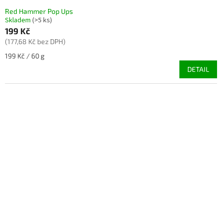
Red Hammer Pop Ups
Skladem
(>5 ks)
199 Kč
(177,68 Kč bez DPH)
Měrná
199 Kč / 60 g
cena:
DETAIL