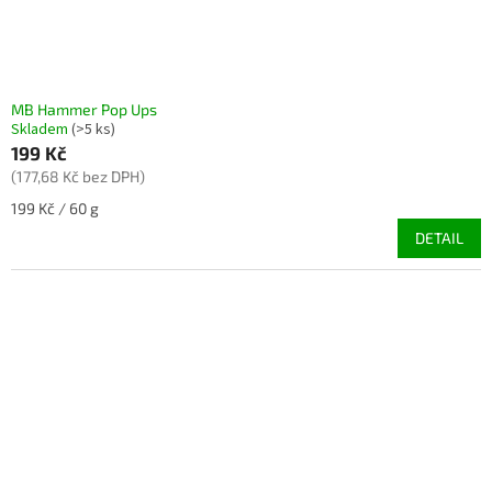
MB Hammer Pop Ups
Skladem
(>5 ks)
199 Kč
(177,68 Kč bez DPH)
Měrná
199 Kč / 60 g
cena:
DETAIL