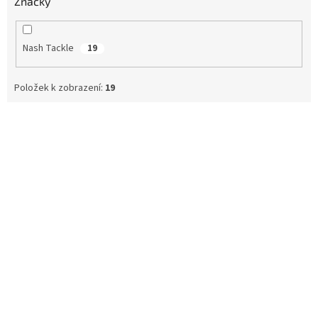
Značky
Nash Tackle
19
Položek k zobrazení:
19
V
ý
p
i
s
p
r
o
d
u
k
t
ů