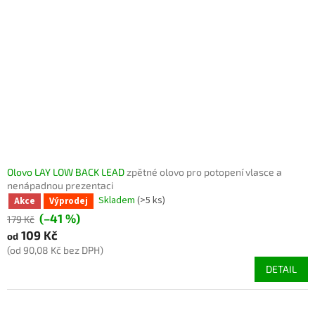
Olovo LAY LOW BACK LEAD
zpětné olovo pro potopení vlasce a
nenápadnou prezentaci
Skladem
(>5 ks)
Akce
Výprodej
(–41 %)
179 Kč
109 Kč
od
(od 90,08 Kč bez DPH)
DETAIL