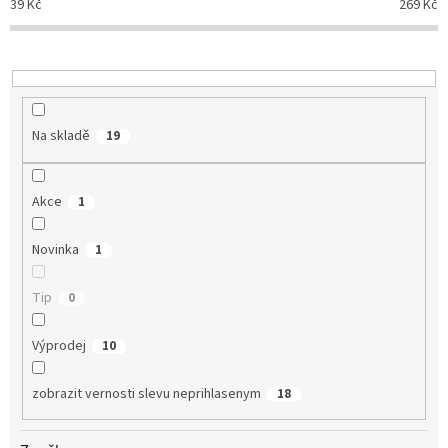
39
Kč
269
Kč
r
o
d
u
k
t
Na skladě
19
ů
Akce
1
Novinka
1
Tip
0
Výprodej
10
zobrazit vernosti slevu neprihlasenym
18