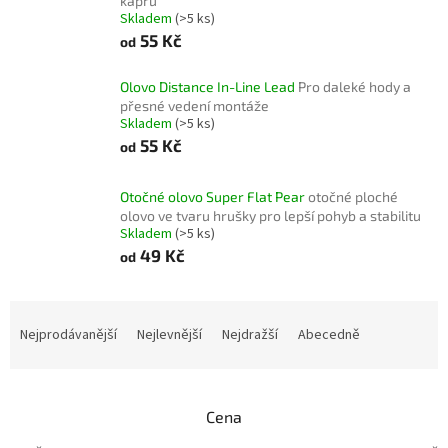
kaprů
Skladem
(>5 ks)
55 Kč
od
Olovo Distance In-Line Lead
Pro daleké hody a
přesné vedení montáže
Skladem
(>5 ks)
55 Kč
od
Otočné olovo Super Flat Pear
otočné ploché
olovo ve tvaru hrušky pro lepší pohyb a stabilitu
Skladem
(>5 ks)
49 Kč
od
Ř
a
Nejprodávanější
Nejlevnější
Nejdražší
Abecedně
z
e
n
Cena
í
p