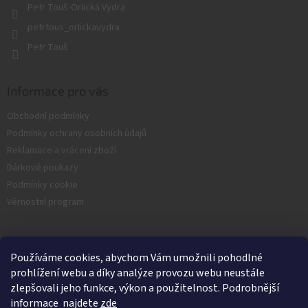
Petr Touš-Orlická Vydra
ý
p
petrtous_orlickavydra
i
Petr Touš
s
u
Informace pro vás
Obchodní podmínky
Podmínky ochrany osobních údajů
Reklamace a vrácení zboží
Dárkové poukazy
Podmínky cookie
Věrnostní program
Facebook
Používáme cookies, abychom Vám umožnili pohodlné
prohlížení webu a díky analýze provozu webu neustále
zlepšovali jeho funkce, výkon a použitelnost. Podrobnější
informace najdete
zde