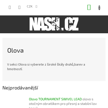
Přejít
NÁKUP
na
CZK
obsah
KOŠÍK
Olova
V sekci Olova si vyberete z široké škály druhů,barev a
hmotností.
Nejprodávanější
Olovo TOURNAMENT SWIVEL LEAD
olovo s
otočným obratlíkem pro přesný a stabilní lov