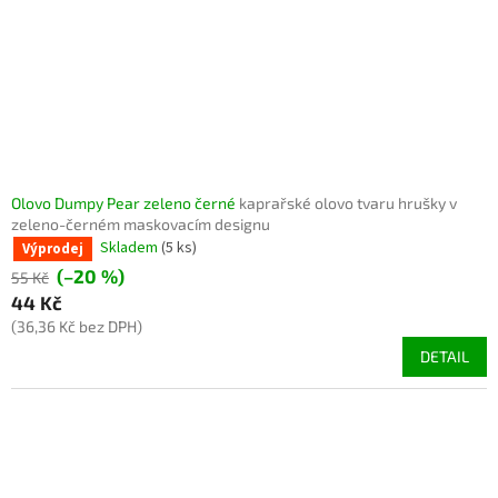
Olovo Dumpy Pear zeleno černé
kaprařské olovo tvaru hrušky v
zeleno-černém maskovacím designu
Skladem
(5 ks)
Výprodej
(–20 %)
55 Kč
44 Kč
(36,36 Kč bez DPH)
DETAIL