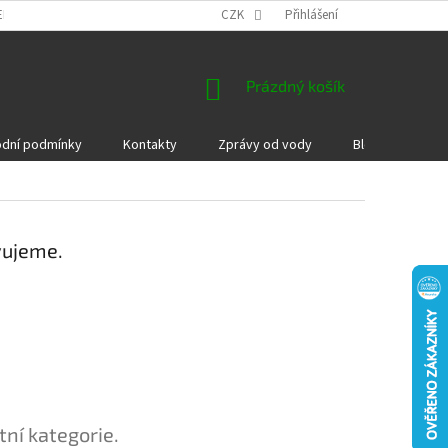
EKLAMACE A VRÁCENÍ ZBOŽÍ
DÁRKOVÉ POUKAZY
CZK
Přihlášení
PODMÍNKY COOKI
NÁKUPNÍ
Prázdný košík
KOŠÍK
dní podmínky
Kontakty
Zprávy od vody
Blog
Kame
vujeme.
tní kategorie.