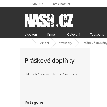
Přejít
777079297
info@nash.cz
na
obsah
Vybavení
Krmení
Oblečení
Toušbaits
Domů
Krmení
Atraktory
Práškové doplňk
Práškové doplňky
Velmi silné a koncentrované extrakty.
P
o
Přeskočit
s
Kategorie
kategorie
t