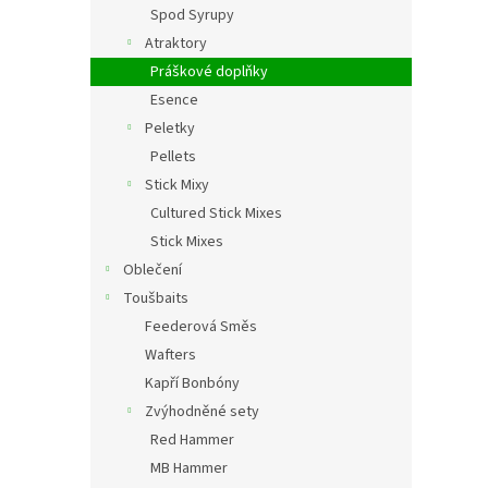
Spod Syrupy
Atraktory
Práškové doplňky
Esence
Peletky
Pellets
Stick Mixy
Cultured Stick Mixes
Stick Mixes
Oblečení
Toušbaits
Feederová Směs
Wafters
Kapří Bonbóny
Zvýhodněné sety
Red Hammer
MB Hammer