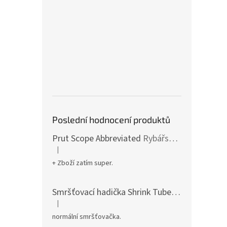
Poslední hodnocení produktů
Prut Scope Abbreviated
Rybářské pruty s krátkým dělením a zkrácenou rukojetí
|
Hodnocení produktu je 5 z 5 hvězdiček.
+ Zboží zatím super.
Smršťovací hadička Shrink Tube
pro dokonalé
|
Hodnocení produktu je 5 z 5 hvězdiček.
normální smršťovačka.