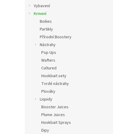
r
Vybavení
a
Krmení
n
Boilies
n
í
Partikly
p
Přírodní Boostery
a
Nástrahy
n
Pop Ups
e
Wafters
l
Cultured
Hookbait sety
Tvrdé nástrahy
Plováky
Liquidy
Booster Juices
Plume Juices
Hookbait Sprays
Dipy