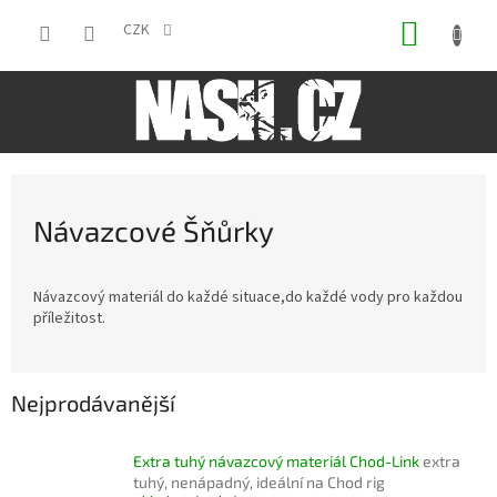
Přejít
NÁKUP
na
CZK
obsah
KOŠÍK
Návazcové Šňůrky
Návazcový materiál do každé situace,do každé vody pro každou
příležitost.
Nejprodávanější
Extra tuhý návazcový materiál Chod-Link
extra
tuhý, nenápadný, ideální na Chod rig