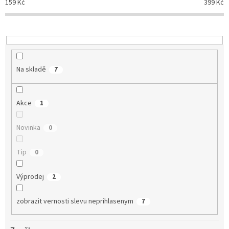
159
Kč
399
Kč
r
o
d
u
k
t
Na skladě
7
ů
Akce
1
Novinka
0
Tip
0
Výprodej
2
zobrazit vernosti slevu neprihlasenym
7