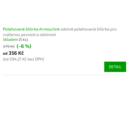
Potahovaná šňůrka Armourlink
odolná potahovaná šňůrka pro
zvýšenou pevnost a odolnost
Skladem
(5 ks)
(–6 %)
379 Kč
356 Kč
od
(od 294,21 Kč bez DPH)
DETAIL