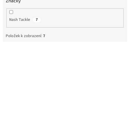
Značky
Nash Tackle
7
Položek k zobrazení:
7
V
ý
p
i
s
p
r
o
d
u
k
t
ů