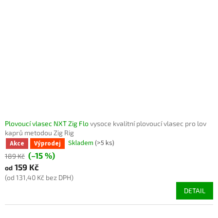
Plovoucí vlasec NXT Zig Flo
vysoce kvalitní plovoucí vlasec pro lov
kaprů metodou Zig Rig
Skladem
(>5 ks)
Akce
Výprodej
(–15 %)
189 Kč
159 Kč
od
(od 131,40 Kč bez DPH)
DETAIL