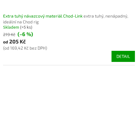
Extra tuhý návazcový materiál Chod-Link
extra tuhý, nenápadný,
ideální na Chod rig
Skladem
(>5 ks)
(–6 %)
219 Kč
205 Kč
od
(od 169,42 Kč bez DPH)
DETAIL