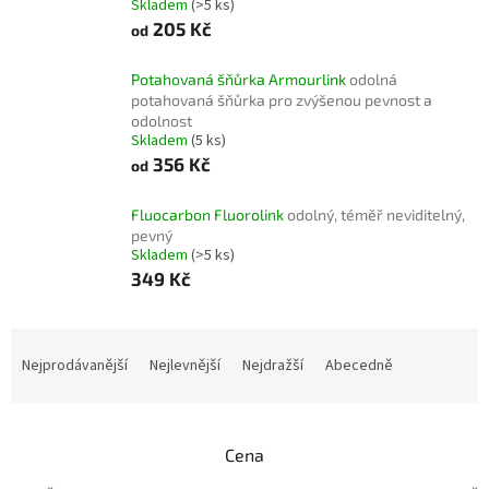
Skladem
(>5 ks)
205 Kč
od
Potahovaná šňůrka Armourlink
odolná
potahovaná šňůrka pro zvýšenou pevnost a
odolnost
Skladem
(5 ks)
356 Kč
od
Fluocarbon Fluorolink
odolný, téměř neviditelný,
pevný
Skladem
(>5 ks)
349 Kč
Ř
a
Nejprodávanější
Nejlevnější
Nejdražší
Abecedně
z
e
n
Cena
í
p