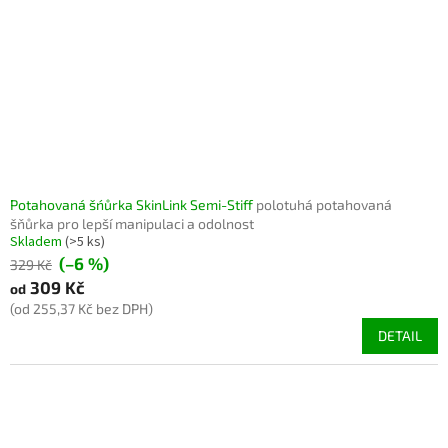
Potahovaná šńůrka SkinLink Semi-Stiff
polotuhá potahovaná
šňůrka pro lepší manipulaci a odolnost
Skladem
(>5 ks)
(–6 %)
329 Kč
309 Kč
od
(od 255,37 Kč bez DPH)
DETAIL