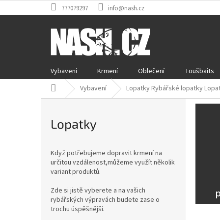
Přejít
777079297
info@nash.cz
na
obsah
Vybavení
Krmení
Oblečení
Toušbaits
Domů
Vybavení
Lopatky Rybářské lopatky Lopat
Lopatky
Když potřebujeme dopravit krmení na
určitou vzdálenost,můžeme využít několik
variant produktů.
Zde si jistě vyberete a na vašich
p
rybářských výpravách budete zase o
trochu úspěšnější.