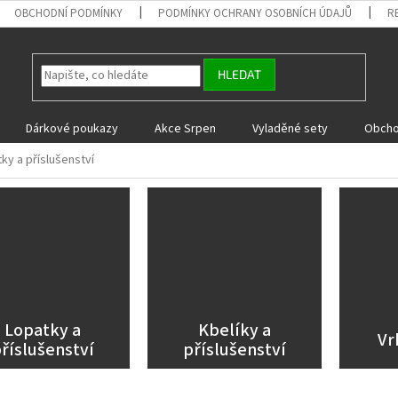
OBCHODNÍ PODMÍNKY
PODMÍNKY OCHRANY OSOBNÍCH ÚDAJŮ
R
HLEDAT
Dárkové poukazy
Akce Srpen
Vyladěné sety
Obcho
ky a příslušenství
Lopatky a
Kbelíky a
Vr
říslušenství
příslušenství