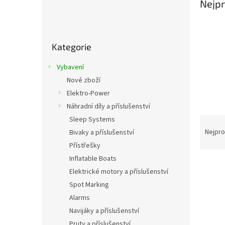
Nejpr
P
o
Přeskočit
s
Kategorie
kategorie
t
r
Vybavení
a
Nové zboží
n
Elektro-Power
n
í
Náhradní díly a příslušenství
p
Ř
Sleep Systems
a
a
Nejpro
Bivaky a příslušenství
n
z
Přístřešky
e
e
Inflatable Boats
l
V
n
Elektrické motory a příslušenství
ý
í
Spot Marking
p
p
i
r
Alarms
s
o
Navijáky a příslušenství
p
d
Pruty a příslušenství