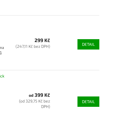
299 Kč
DETAIL
(247,11 Kč bez DPH)
ena
lů
a
ick
399 Kč
od
(od 329,75 Kč bez
DETAIL
DPH)