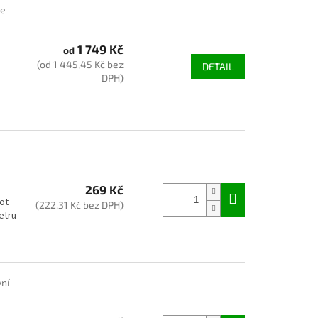
de
1 749 Kč
od
(od 1 445,45 Kč bez
DETAIL
DPH)
269 Kč
ot
(222,31 Kč bez DPH)
etru
vní