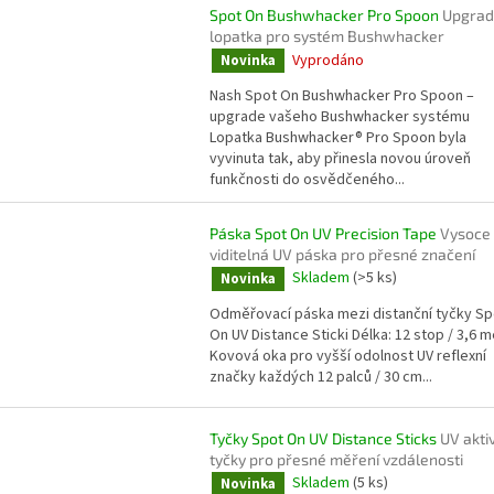
Spot On Bushwhacker Pro Spoon
Upgra
lopatka pro systém Bushwhacker
Vyprodáno
Novinka
Nash Spot On Bushwhacker Pro Spoon –
upgrade vašeho Bushwhacker systému
Lopatka Bushwhacker® Pro Spoon byla
vyvinuta tak, aby přinesla novou úroveň
funkčnosti do osvědčeného...
Páska Spot On UV Precision Tape
Vysoce
viditelná UV páska pro přesné značení
Skladem
(>5 ks)
Novinka
Odměřovací páska mezi distanční tyčky Sp
On UV Distance Sticki Délka: 12 stop / 3,6 m
Kovová oka pro vyšší odolnost UV reflexní
značky každých 12 palců / 30 cm...
Tyčky Spot On UV Distance Sticks
UV akti
tyčky pro přesné měření vzdálenosti
Skladem
(5 ks)
Novinka