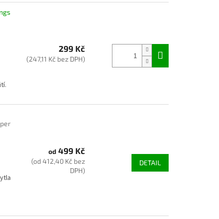
ngs
299 Kč
(247,11 Kč bez DPH)
tí.
per
499 Kč
od
(od 412,40 Kč bez
DETAIL
DPH)
ytla