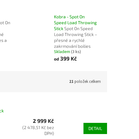
Kobra - Spot On
ot On
Speed Load Throwing
Stick
Spot On Speed
né
Load Throwing Stick –
es a
přesné a rychlé
zakrmování boilies
Skladem
(3 ks)
399 Kč
od
21
položek celkem
ck
2 999 Kč
(2 478,51 Kč bez
DETAIL
DPH)