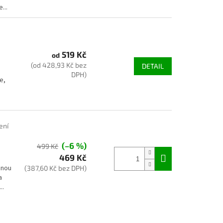
...
519 Kč
od
(od 428,93 Kč bez
DETAIL
DPH)
e,
ení
(–6 %)
499 Kč
469 Kč
jnou
(387,60 Kč bez DPH)
a
..