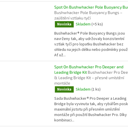
Spot On Bushwhacker Pole Buoyancy Bu
Bushwhacker Pole Buoyancy Bungs –
zajištění vztlaku tyčí
Skladem
(>5 ks)
Novinka
Bushwhacker® Pole Buoyancy Bungs jsou
navrženy tak, aby udržovaly konzistentní
vztlak tyčí pro lopatku Bushwhacker bez
ohledu na jejich délku nebo podmínky použi
Ať už...
Spot On Bushwhacker Pro Deeper and
Leading Bridge Kit
Bushwhacker Pro Dee
& Leading Bridge Kit – přesné umístění
montáže
Skladem
(1 ks)
Novinka
Sada Bushwhacker® Pro Deeper a Leading
Bridge byla vyvinuta tak, aby rybářům posk
maximální jistotu při přesném umístění
montáže při použití Bushwhacker Pro. Díky
kombinaci...