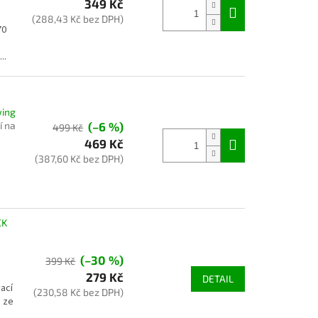
349 Kč
(288,43 Kč bez DPH)
70
..
wing
í na
(–6 %)
499 Kč
469 Kč
(387,60 Kč bez DPH)
CK
(–30 %)
399 Kč
279 Kč
DETAIL
ací
(230,58 Kč bez DPH)
e ze