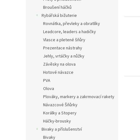
r
u
Broušení háčků
o
k
Rybářská bižuterie
d
t
u
ů
Rovnátka, převleky a obratlíky
k
Leadcore, leaders a hadičky
t
Vlasce a pletené šňůry
ů
Prezentace nástrahy
Jehly, vrtáčky a nůžky
Závěsky na olova
Hotové návazce
PVA
Olova
Plováky, markery a zakrmovací rakety
Návazcové Šňůrky
Korálky a Stopery
Háčky-brousky
Bivaky a příslušenství
Bivaky