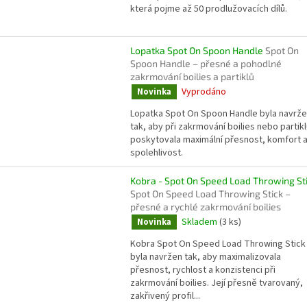
která pojme až 50 prodlužovacích dílů.
Lopatka Spot On Spoon Handle
Spot On
Spoon Handle – přesné a pohodlné
zakrmování boilies a partiklů
Vyprodáno
Novinka
Lopatka Spot On Spoon Handle byla navrž
tak, aby při zakrmování boilies nebo partik
poskytovala maximální přesnost, komfort 
spolehlivost.
Kobra - Spot On Speed Load Throwing St
Spot On Speed Load Throwing Stick –
přesné a rychlé zakrmování boilies
Skladem
(3 ks)
Novinka
Kobra Spot On Speed Load Throwing Stick
byla navržen tak, aby maximalizovala
přesnost, rychlost a konzistenci při
zakrmování boilies. Její přesně tvarovaný,
zakřivený profil...