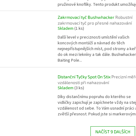
pružinové knoflíky. Tento produkt umožňuje
Zakrmovací tyč Bushwhacker
Robustní
zakrmovací tyč pro přesné nahazování
Skladem
(1 ks)
Další level v preciznosti umístění vašich
koncových montáží a návnad do těch
nejnepřístupnějších míst, pod stromy a keř
do ok mezi lekníny a tak dále. Bushwhacker
Baiting Pole...
Distanční Tyčky Spot On Stix
Precizní měř
vzdálenosti při nahazování
Skladem
(3 ks)
Díky distančnímu popruhu do kterého se
vidličky zapichují je zapíchnete vždy na ste
vzdálenost od sebe. To Vám usnadní práci 
zvětší přesnost. Pokud jste si markerovým.
NAČÍST 9 DALŠÍCH