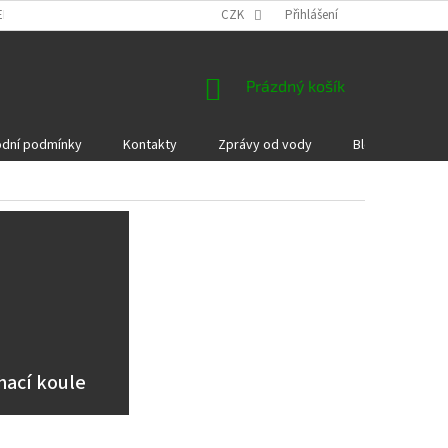
EKLAMACE A VRÁCENÍ ZBOŽÍ
DÁRKOVÉ POUKAZY
CZK
Přihlášení
PODMÍNKY COOKI
NÁKUPNÍ
Prázdný košík
KOŠÍK
dní podmínky
Kontakty
Zprávy od vody
Blog
Kame
hací koule