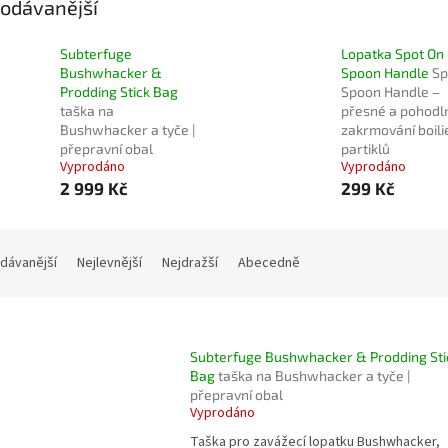
odávanější
Subterfuge
Lopatka Spot On
Bushwhacker &
Spoon Handle
Sp
Prodding Stick Bag
Spoon Handle –
taška na
přesné a pohodl
Bushwhacker a tyče |
zakrmování boili
přepravní obal
partiklů
Vyprodáno
Vyprodáno
2 999 Kč
299 Kč
dávanější
Nejlevnější
Nejdražší
Abecedně
Subterfuge Bushwhacker & Prodding Sti
Bag
taška na Bushwhacker a tyče |
přepravní obal
Vyprodáno
Taška pro zavážecí lopatku Bushwhacker,