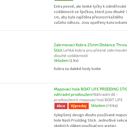
Extra pevné, ale tenké tyčky k odměřování
vzdálenosti se špičkou, které jsou dlouhé 
cm, aby byla zajištěna přesnost každého
vašeho náhozu. Jsou opatřeny koncovkami.
Zakrmovací Kobra 25mm Distance Thro
Stick
Lehká kobra pro přesné zakrmován
dlouhé vzdálenosti
Skladem
(1 ks)
Kobra na daleké hody boilie
Mapovací hole BOAT LIFE PRODDING STI
náhradní prodloužení
Náhradní díl –
prodloužení k mapovací holi BOAT LIFE
Skladem
(>5 ks)
Akce
Výprodej
Vylepšený design dlouho používané mapov
hole Nash Prodding Stick. Jednotlivé sekc
skelných vláken používají pro aretaci