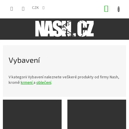
Přejít
NÁKUP
na
CZK
obsah
KOŠÍK
Vybavení
V kategorii Vybavení naleznete veškeré produkty od firmy Nash,
kromě
krmení
a
oblečení
.