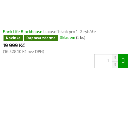
k
t
ů
Bank Life Blockhouse
Luxusní bivak pro 1–2 rybáře
Skladem
(1 ks)
Novinka
Doprava zdarma
19 999 Kč
(16 528,10 Kč bez DPH)