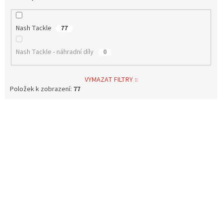
Nash Tackle
77
Nash Tackle - náhradní díly
0
VYMAZAT FILTRY
Položek k zobrazení:
77
V
ý
p
i
s
p
r
o
d
u