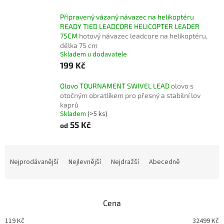
Připravený vázaný návazec na helikoptéru
READY TIED LEADCORE HELICOPTER LEADER
75CM
hotový návazec leadcore na helikoptéru,
délka 75 cm
Skladem u dodavatele
199 Kč
Olovo TOURNAMENT SWIVEL LEAD
olovo s
otočným obratlíkem pro přesný a stabilní lov
kaprů
Skladem
(>5 ks)
55 Kč
od
Ř
a
Nejprodávanější
Nejlevnější
Nejdražší
Abecedně
z
e
n
Cena
í
p
119
Kč
32499
Kč