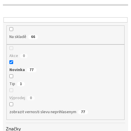
r
o
d
u
k
t
Na skladě
66
ů
Akce
0
Novinka
77
Tip
1
Výprodej
0
zobrazit vernosti slevu neprihlasenym
77
Značky