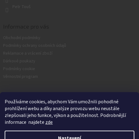
i
Petr Touš
s
u
Informace pro vás
Obchodní podmínky
Podmínky ochrany osobních údajů
Reklamace a vrácení zboží
Dárkové poukazy
Podmínky cookie
Věrnostní program
Facebook
Používáme cookies, abychom Vám umožnili pohodlné
prohlížení webu a díky analýze provozu webu neustále
zlepšovali jeho funkce, výkon a použitelnost. Podrobnější
informace najdete
zde
Nastavení