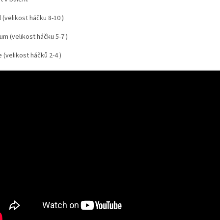
 (velikost háčku 8-10 )
m (velikost háčku 5-7 )
 (velikost háčků 2-4 )