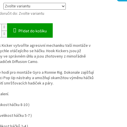
oručit do:
Zvolte variantu
Přidat do košíku
 Kicker vytvoříte agresivní mechaniku Vaší montáže v
chle otáčejícího se háčku. Hook Kickers jsou již
ny ve správném úhlu a jsou zhotoveny z mimořádně
adiček Diffusion Camo.
 hodí pro montáže Gyro a Ronnie Rig. Dokonale zajišťují
ci Pop Up nástrahy a umožňují okamžitou výměnu háčků
tí smršťovacích hadiček a páry.
alení.
likost háčku 8-10 )
elikost háčku 5-7 )
likost háčků 2-4 )