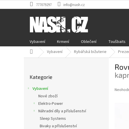
Přejít
777079297
info@nash.cz
na
obsah
Vybavení
Krmení
Oblečení
Toušbaits
Domů
Vybavení
Rybářská bižuterie
Preze
P
Rov
o
Přeskočit
s
kap
Kategorie
kategorie
t
r
Vybavení
Průměr
Neohod
a
hodnoce
Nové zboží
n
produkt
Elektro-Power
n
je
í
Náhradní díly a příslušenství
0,0
z
p
Sleep Systems
5
a
Bivaky a příslušenství
hvězdič