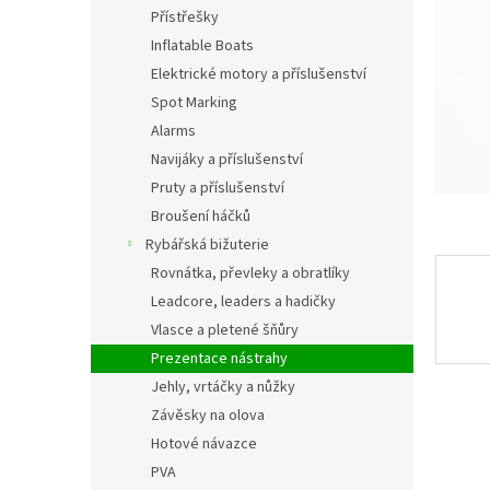
n
Přístřešky
e
Inflatable Boats
l
Elektrické motory a příslušenství
Spot Marking
Alarms
Navijáky a příslušenství
Pruty a příslušenství
Broušení háčků
Rybářská bižuterie
Rovnátka, převleky a obratlíky
Leadcore, leaders a hadičky
Vlasce a pletené šňůry
Prezentace nástrahy
Jehly, vrtáčky a nůžky
Závěsky na olova
Hotové návazce
PVA