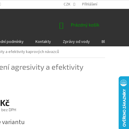
EKLAMACE A VRÁCENÍ ZBOŽÍ
DÁRKOVÉ POUKAZY
CZK
Přihlášení
PODMÍNKY COOKI
NÁKUPNÍ
Prázdný košík
KOŠÍK
dní podmínky
Kontakty
Zprávy od vody
Blog
Kame
ity a efektivity kaprových návazců
ní agresivity a efektivity
 Kč
č bez DPH
e variantu