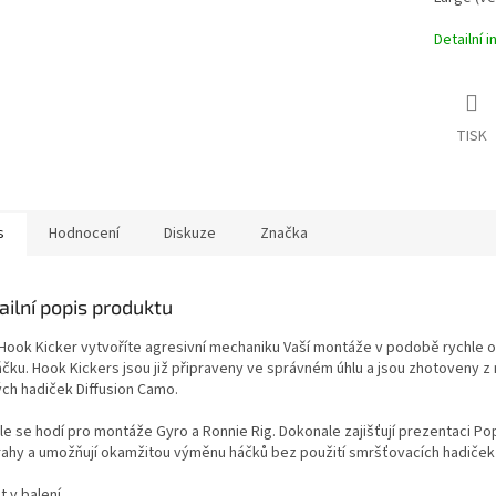
Detailní 
TISK
s
Hodnocení
Diskuze
Značka
ailní popis produktu
 Hook Kicker vytvoříte agresivní mechaniku Vaší montáže v podobě rychle o
áčku. Hook Kickers jsou již připraveny ve správném úhlu a jsou zhotoveny 
ých hadiček Diffusion Camo.
le se hodí pro montáže Gyro a Ronnie Rig. Dokonale zajišťují prezentaci Po
rahy a umožňují okamžitou výměnu háčků bez použití smršťovacích hadiček 
 v balení.