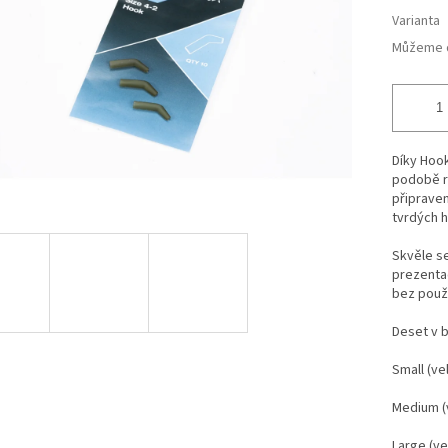
Varianta
Můžeme d
Díky Hook
podobě ry
připrave
tvrdých h
Skvěle se
prezenta
bez použi
Deset v b
Small (ve
Medium (v
Large (ve