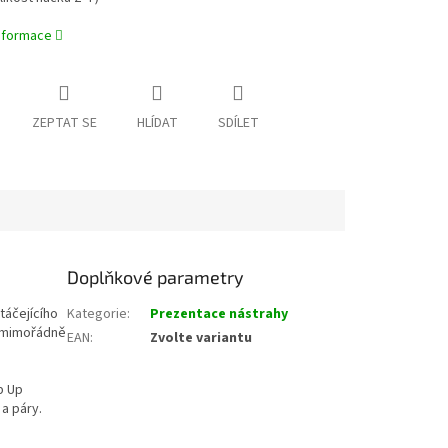
informace
ZEPTAT SE
HLÍDAT
SDÍLET
Doplňkové parametry
táčejícího
Kategorie
:
Prezentace nástrahy
z mimořádně
EAN
:
Zvolte variantu
p Up
a páry.