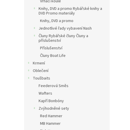
Vrhací koule
Knihy, DVD a promo Rybářské knihy a
DVD Promo materiály
Knihy, DVD a promo
Jednotlivé řady vybavení Nash
Čluny Rybářské čluny Čluny a
příslušenství
Příslušenství
Čluny Boat Life
Krmení
Oblečení
Toušbaits
Feederová Směs
Wafters
Kapří Bonbóny
Zvýhodněné sety
Red Hammer
MB Hammer