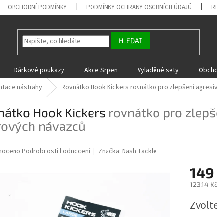
OBCHODNÍ PODMÍNKY
PODMÍNKY OCHRANY OSOBNÍCH ÚDAJŮ
R
HLEDAT
Dárkové poukazy
Akce Srpen
Vyladěné sety
Obcho
ntace nástrahy
Rovnátko Hook Kickers
rovnátko pro zlepšení agresiv
nátko Hook Kickers
rovnátko pro zlepše
rových návazců
né
noceno
Podrobnosti hodnocení
Značka:
Nash Tackle
ní
149
u
123,14 K
Měrná
Zvolt
cena:
ek.