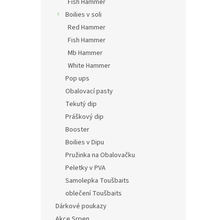
Fish Hammer
Boilies v soli
Red Hammer
Fish Hammer
Mb Hammer
White Hammer
Pop ups
Obalovací pasty
Tekutý dip
Práškový dip
Booster
Boilies v Dipu
Pružinka na Obalovačku
Peletky v PVA
Samolepka Toušbaits
oblečení Toušbaits
Dárkové poukazy
Akce Srpen