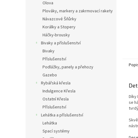
Olova
Plováky, markery a zakrmovací rakety
Návazcové Šňůrky
Korálky a Stopery
Háčky-brousky
Bivaky a příslušenství
Bivaky
Příslušenství
Popi
Podlážky, panely a přehozy
Gazebo
Rybářská křesla
Det
Indulgence Křesla
Díky
Ostatní Křesla
se h
Příslušenství
tvrd
Lehátka a příslušenství
Skvě
Lehátka
nást
Spací systémy
Deset