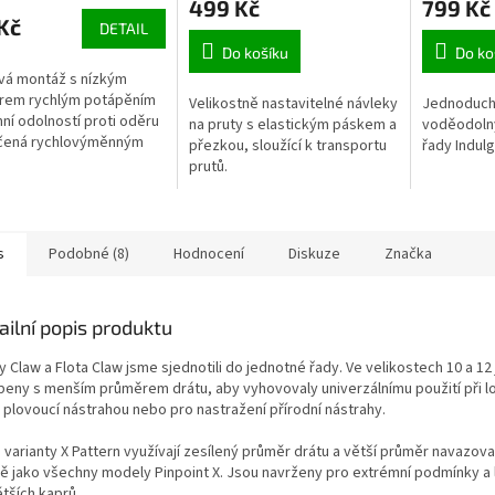
499 Kč
799 Kč
Kč
DETAIL
Do košíku
Do ko
vá montáž s nízkým
rem rychlým potápěním
Velikostně nastavitelné návleky
Jednoduchý
ní odolností proti oděru
na pruty s elastickým páskem a
voděodolný
čená rychlovýměnným
přezkou, sloužící k transportu
řady Indul
íkem pro okamžitou
prutů.
u návazců se smyčkou.
koncová...
s
Podobné (8)
Hodnocení
Diskuze
Značka
ailní popis produktu
 Claw a Flota Claw jsme sjednotili do jednotné řady. Ve velikostech 10 a 12
beny s menším průměrem drátu, aby vyhovovaly univerzálnímu použití při lo
s plovoucí nástrahou nebo pro nastražení přírodní nástrahy.
 varianty X Pattern využívají zesílený průměr drátu a větší průměr navazov
ně jako všechny modely Pinpoint X. Jsou navrženy pro extrémní podmínky a 
tších kaprů.