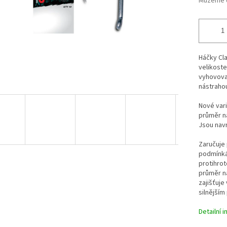
Můžeme d
Háčky Cla
velikost
vyhovoval
nástrahou
Nové vari
průměr na
Jsou navr
Zaručuje 
podmínkác
protihro
průměr na
zajišťuje
silnější
Detailní 