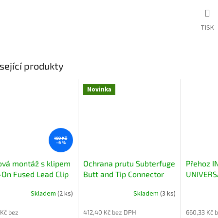
TISK
sející produkty
Novinka
199 Kč
–6 %
ová montáž s klipem
Ochrana prutu Subterfuge
Přehoz 
-On Fused Lead Clip
Butt and Tip Connector
UNIVERS
er 1m
s klipem,
Ochrana a spojka na
WATERP
Skladem
(2 ks)
Skladem
(3 ks)
ovnatá, délka 1 m
konec a špičku
CAMO
Vo
rybářského prutu
na univer
 Kč bez
412,40 Kč bez DPH
660,33 Kč 
Indulge