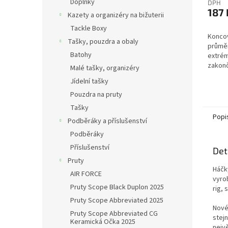
Doplňky
DPH
187 
Kazety a organizéry na bižuterii
Tackle Boxy
Konco
Tašky, pouzdra a obaly
průmě
Batohy
extrém
zakon
Malé tašky, organizéry
obratl
Jídelní tašky
výměn
Jedna 
Pouzdra na pruty
Tašky
Popi
Podběráky a příslušenství
Podběráky
Příslušenství
Det
Pruty
Háčky
AIR FORCE
vyro
Pruty Scope Black Duplon 2025
rig, 
Pruty Scope Abbreviated 2025
Nové
Pruty Scope Abbreviated CG
stej
Keramická Očka 2025
nejvě