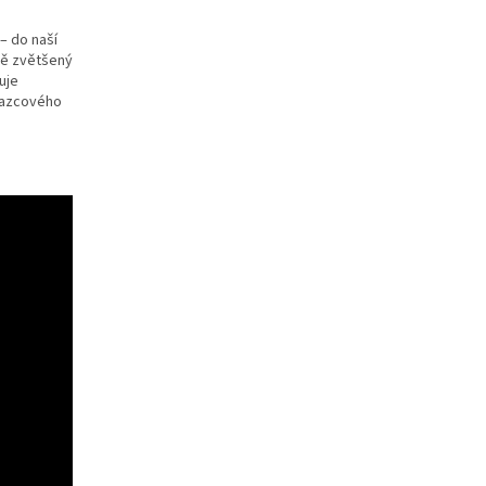
– do naší
ně zvětšený
uje
vazcového