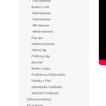
Fish Hammer
Boilies v soli
Red Hammer
Fish Hammer
Mb Hammer
White Hammer
Pop ups
Obalovací pasty
Tekutý dip
Práškový dip
Booster
Boilies v Dipu
Pružinka na Obalovačku
Peletky v PVA
Samolepka Toušbaits
oblečení Toušbaits
Dárkové poukazy
Akce Srpen