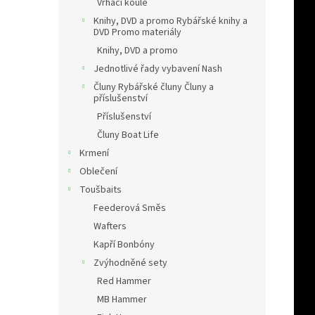
Vrhací koule
Knihy, DVD a promo Rybářské knihy a
DVD Promo materiály
Knihy, DVD a promo
Jednotlivé řady vybavení Nash
Čluny Rybářské čluny Čluny a
příslušenství
Příslušenství
Čluny Boat Life
Krmení
Oblečení
Toušbaits
Feederová Směs
Wafters
Kapří Bonbóny
Zvýhodněné sety
Red Hammer
MB Hammer