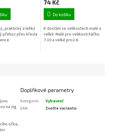
74 Kč
šíku
Do košíku
, praktický a lehký
K dostání ve velikostech malé a
 přehoz přes křesla
velké. Malé pro velikosti háčku
gence.
7-10 a velké pro2-6.
Doplňkové parametry
 jsou
Kategorie
:
Vybavení
vu na zig
EAN
:
Zvolte variantu
acího očka,
lov