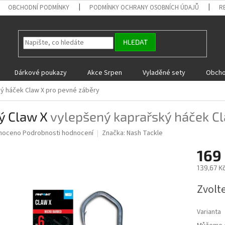
OBCHODNÍ PODMÍNKY
PODMÍNKY OCHRANY OSOBNÍCH ÚDAJŮ
R
HLEDAT
Dárkové poukazy
Akce Srpen
Vyladěné sety
Obcho
ý háček Claw X pro pevné záběry
ý Claw X
vylepšený kaprařský háček C
né
noceno
Podrobnosti hodnocení
Značka:
Nash Tackle
ní
169
u
139,67 K
Měrná
Zvolt
cena:
ek.
Varianta