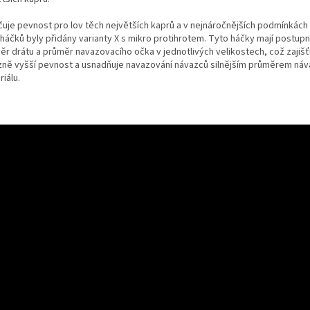
čuje pevnost pro lov těch největších kaprů a v nejnáročnějších podmínkách 
 háčků byly přidány varianty X s mikro protihrotem. Tyto háčky mají postup
ěr drátu a průměr navazovacího očka v jednotlivých velikostech, což zajišť
zně vyšší pevnost a usnadňuje navazování návazců silnějším průměrem ná
iálu.