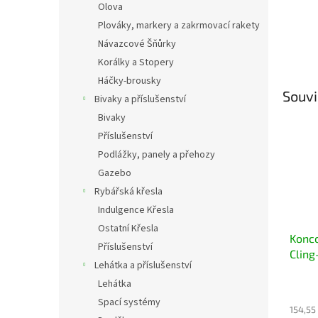
Olova
Plováky, markery a zakrmovací rakety
Návazcové Šňůrky
Korálky a Stopery
Háčky-brousky
Souvi
Bivaky a příslušenství
Bivaky
Příslušenství
Podlážky, panely a přehozy
Gazebo
Rybářská křesla
Indulgence Křesla
Ostatní Křesla
Konc
Příslušenství
Cling
Lehátka a příslušenství
Lead
Lehátka
bezol
Spací systémy
154,55