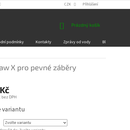
EKLAMACE A VRÁCENÍ ZBOŽÍ
DÁRKOVÉ POUKAZY
CZK
Přihlášení
PODMÍNKY COOKI
NÁKUPNÍ
Prázdný košík
KOŠÍK
dní podmínky
Kontakty
Zprávy od vody
Blog
Kame
law X pro pevné záběry
 Kč
č bez DPH
e variantu