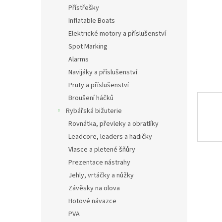
n
Přístřešky
e
Inflatable Boats
l
Elektrické motory a příslušenství
Spot Marking
Alarms
Navijáky a příslušenství
Pruty a příslušenství
Broušení háčků
Rybářská bižuterie
Rovnátka, převleky a obratlíky
Leadcore, leaders a hadičky
Vlasce a pletené šňůry
Prezentace nástrahy
Jehly, vrtáčky a nůžky
Závěsky na olova
Hotové návazce
PVA