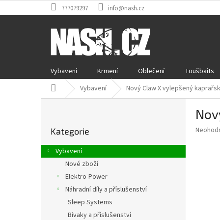
Přejít
777079297
info@nash.cz
na
obsah
Vybavení
Krmení
Oblečení
Toušbaits
Domů
Vybavení
Nový Claw X
vylepšený kaprařsk
P
Nov
o
Přeskočit
s
Průměr
Neohod
Kategorie
kategorie
t
hodnoce
r
produkt
Vybavení
a
je
Nové zboží
0,0
n
z
Elektro-Power
n
5
í
Náhradní díly a příslušenství
hvězdič
p
Sleep Systems
a
Bivaky a příslušenství