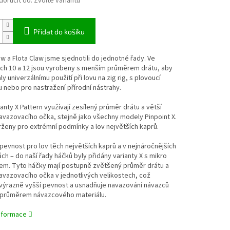
oručit do:
Zvolte variantu
Přidat do košíku
w a Flota Claw jsme sjednotili do jednotné řady. Ve
ech 10 a 12 jsou vyrobeny s menším průměrem drátu, aby
y univerzálnímu použití při lovu na zig rig, s plovoucí
 nebo pro nastražení přírodní nástrahy.
anty X Pattern využívají zesílený průměr drátu a větší
vazovacího očka, stejně jako všechny modely Pinpoint X.
ženy pro extrémní podmínky a lov největších kaprů.
pevnost pro lov těch největších kaprů a v nejnáročnějších
h – do naší řady háčků byly přidány varianty X s mikro
tem. Tyto háčky mají postupně zvětšený průměr drátu a
vazovacího očka v jednotlivých velikostech, což
 výrazně vyšší pevnost a usnadňuje navazování návazců
m průměrem návazcového materiálu.
informace