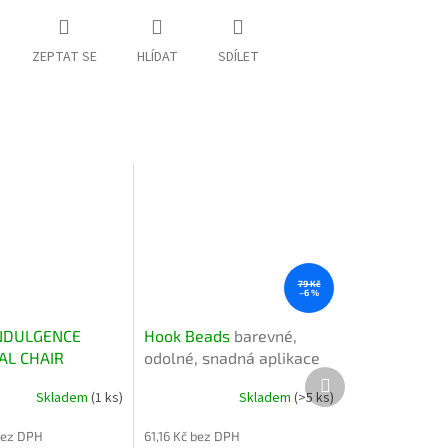
ZEPTAT SE
HLÍDAT
SDÍLET
79 Kč
–6 %
INDULGENCE
Hook Beads
barevné,
AL CHAIR
odolné, snadná aplikace
Další
ROOF COVER
produkt
Skladem
(1 ks)
Skladem
(>5 ks)
děodolný přehoz
zální křeslo
bez DPH
61,16 Kč bez DPH
nce Camo