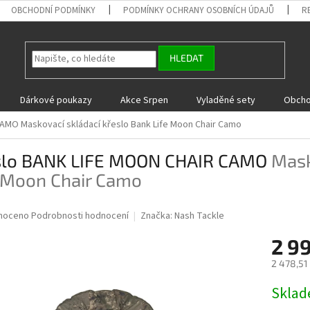
OBCHODNÍ PODMÍNKY
PODMÍNKY OCHRANY OSOBNÍCH ÚDAJŮ
R
HLEDAT
Dárkové poukazy
Akce Srpen
Vyladěné sety
Obcho
 CAMO
Maskovací skládací křeslo Bank Life Moon Chair Camo
slo BANK LIFE MOON CHAIR CAMO
Mask
e Moon Chair Camo
né
noceno
Podrobnosti hodnocení
Značka:
Nash Tackle
ní
2 9
u
2 478,51
Měrná
Skla
cena:
ek.