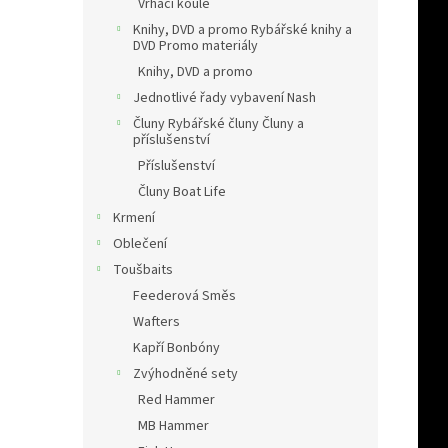
Vrhací koule
Knihy, DVD a promo Rybářské knihy a
DVD Promo materiály
Knihy, DVD a promo
Jednotlivé řady vybavení Nash
Čluny Rybářské čluny Čluny a
příslušenství
Příslušenství
Čluny Boat Life
Krmení
Oblečení
Toušbaits
Feederová Směs
Wafters
Kapří Bonbóny
Zvýhodněné sety
Red Hammer
MB Hammer