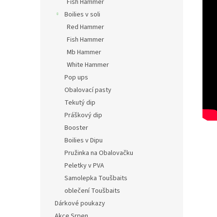
Fish Hammer
Boilies v soli
Red Hammer
Fish Hammer
Mb Hammer
White Hammer
Pop ups
Obalovací pasty
Tekutý dip
Práškový dip
Booster
Boilies v Dipu
Pružinka na Obalovačku
Peletky v PVA
Samolepka Toušbaits
oblečení Toušbaits
Dárkové poukazy
Akce Srpen