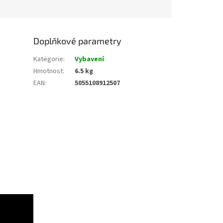
Doplňkové parametry
Kategorie
:
Vybavení
Hmotnost
:
6.5 kg
EAN
:
5055108912507