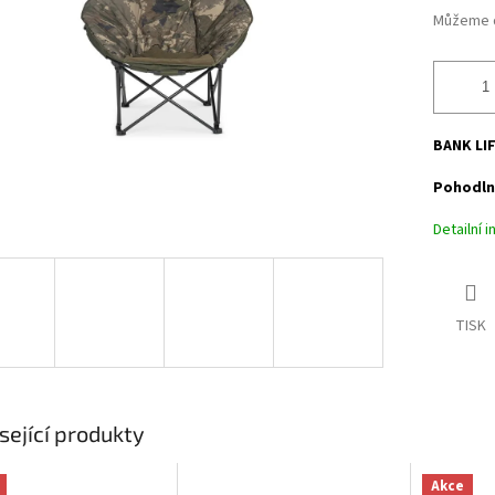
Můžeme d
BANK LI
Pohodlné
Detailní 
TISK
sející produkty
Akce