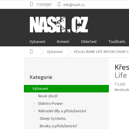
Přejít
777079297
info@nash.cz
na
obsah
Vybavení
Krmení
Oblečení
Toušbaits
Domů
Vybavení
Křeslo BANK LIFE MOON CHAIR
P
Kře
o
Přeskočit
s
Lif
Kategorie
kategorie
t
T1250
r
Vybavení
Průměr
Neohod
a
hodnoce
Nové zboží
n
produkt
Elektro-Power
n
je
í
Náhradní díly a příslušenství
0,0
z
p
Sleep Systems
5
a
Bivaky a příslušenství
hvězdič