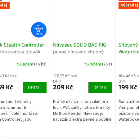
odej
Výprodej
od
189 Kč
až
–27 %
k Stealth Controller
Návazec SOLID BAG RIG
Síťovaný
vý kaprařský plovák
pevný návazec vhodný
Waterbox
řesné indikace
pro lov kaprů v
Organis
Skladem
(>5 ks)
Skladem
(2 ks)
ru
návnadových pytlících
organizér
drobné p
,40 Kč bez
172,73 Kč bez
164,46 Kč 
DPH
DPH
9 Kč
209 Kč
199 Kč
DETAIL
DETAIL
í možnost výměny
Krátký návazec speciálně pro
Řada užite
u bez nutnosti
lov s PVA sáčky nebo s krmítky
Vám pomoh
ování celé montáže.
Method Feeder. Návazec je
bižuterii v
h Controllery jsou
navázán z extra pevné a odolné
Waterboxe
y, které jsou ideální pro
návazcové šňůrky Armourlink.
ladiny.
Krátký návazec je skvělou...