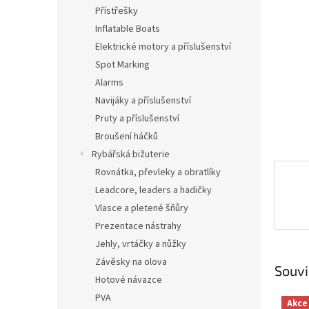
n
Přístřešky
e
Inflatable Boats
l
Elektrické motory a příslušenství
Spot Marking
Alarms
Navijáky a příslušenství
Pruty a příslušenství
Broušení háčků
Rybářská bižuterie
Rovnátka, převleky a obratlíky
Leadcore, leaders a hadičky
Vlasce a pletené šňůry
Prezentace nástrahy
Jehly, vrtáčky a nůžky
Závěsky na olova
Souvi
Hotové návazce
PVA
Akce