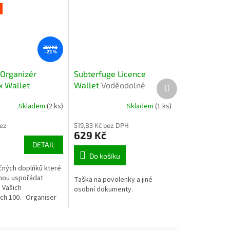
259 Kč
–23 %
 Organizér
Subterfuge Licence
Další
 Wallet
Wallet
Voděodolné
produkt
er
Síťovaný
pouzdro na doklady a
Skladem
(2 ks)
Skladem
(1 ks)
 na bižuterii a
povolenky
říslušenství
bez
519,83 Kč bez DPH
629 Kč
DETAIL
Do košíku
čných doplňků které
ou uspořádat
Taška na povolenky a jiné
e Vašich
osobní dokumenty.
ch 100. Organiser