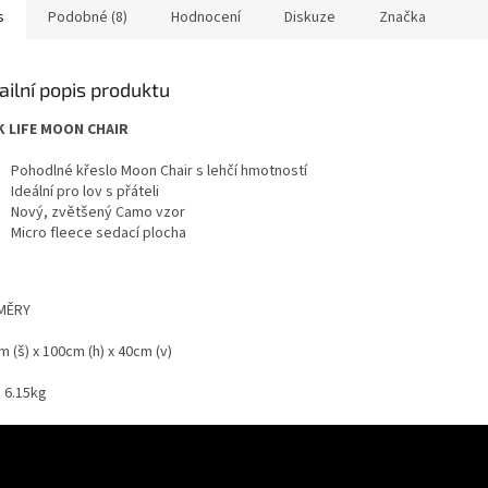
s
Podobné (8)
Hodnocení
Diskuze
Značka
ailní popis produktu
 LIFE MOON CHAIR
Pohodlné křeslo Moon Chair s lehčí hmotností
Ideální pro lov s přáteli
Nový, zvětšený Camo vzor
Micro fleece sedací plocha
MĚRY
 (š) x 100cm (h) x 40cm (v)
: 6.15kg