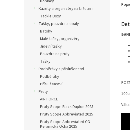
Doplňky
Popi
Kazety a organizéry na bižuterii
Tackle Boxy
Det
Tašky, pouzdra a obaly
Batohy
BANK
Malé tašky, organizéry
Jídelní tašky
Pouzdra na pruty
Tašky
Podběráky a příslušenství
Podběráky
ROZ
Příslušenství
Pruty
100cm
AIR FORCE
Váha
Pruty Scope Black Duplon 2025
Pruty Scope Abbreviated 2025
Pruty Scope Abbreviated CG
Keramická Očka 2025