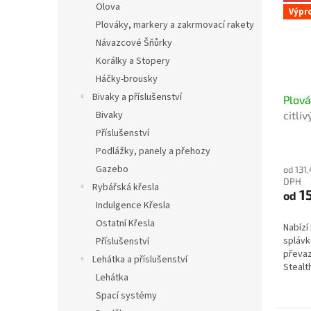
Olova
Výpr
Plováky, markery a zakrmovací rakety
Návazcové Šňůrky
Korálky a Stopery
Háčky-brousky
Bivaky a příslušenství
Plová
Bivaky
citli
pro p
Příslušenství
zábě
Podlážky, panely a přehozy
Gazebo
od 131
DPH
Rybářská křesla
15
od
Indulgence Křesla
Ostatní Křesla
Nabíz
splávk
Příslušenství
převaz
Lehátka a příslušenství
Stealt
Lehátka
plovák
lov z h
Spací systémy