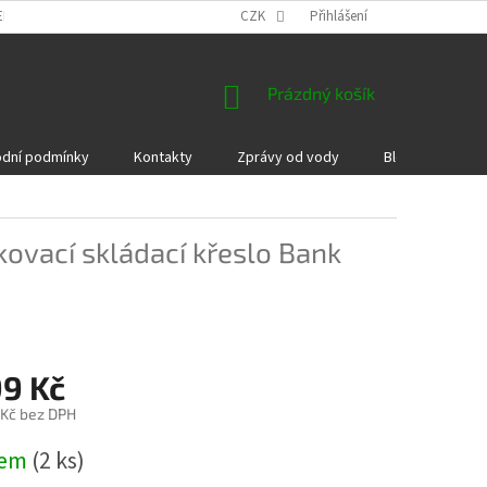
EKLAMACE A VRÁCENÍ ZBOŽÍ
DÁRKOVÉ POUKAZY
CZK
Přihlášení
PODMÍNKY COOKI
NÁKUPNÍ
Prázdný košík
KOŠÍK
dní podmínky
Kontakty
Zprávy od vody
Blog
Kame
ovací skládací křeslo Bank
99 Kč
 Kč bez DPH
dem
(2 ks)