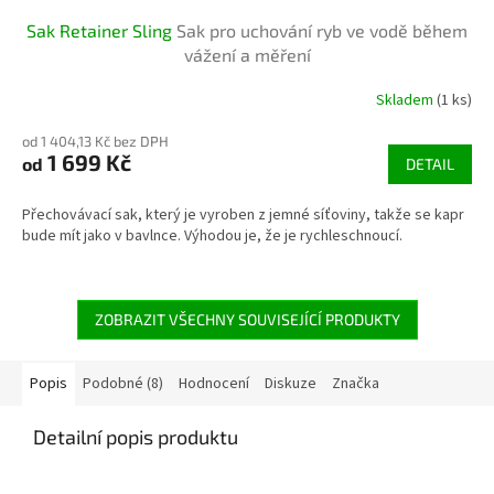
Sak Retainer Sling
Sak pro uchování ryb ve vodě během
vážení a měření
Skladem
(1 ks)
od 1 404,13 Kč bez DPH
1 699 Kč
od
DETAIL
Přechovávací sak, který je vyroben z jemné síťoviny, takže se kapr
bude mít jako v bavlnce. Výhodou je, že je rychleschnoucí.
ZOBRAZIT VŠECHNY SOUVISEJÍCÍ PRODUKTY
Popis
Podobné (8)
Hodnocení
Diskuze
Značka
Detailní popis produktu