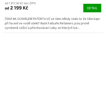
od 1 817,36 Kč bez DPH
2 199 Kč
od
DETAIL
ČEKÁ NA SCHVÁLENÍ PATENTU Už se Vám někdy stalo to že Vám kapr
při focení ve vodě utekl? Nash Failsafe Retainers jsou prvně
vyrobené vážicí a přechovávací saky ze kterých lze...