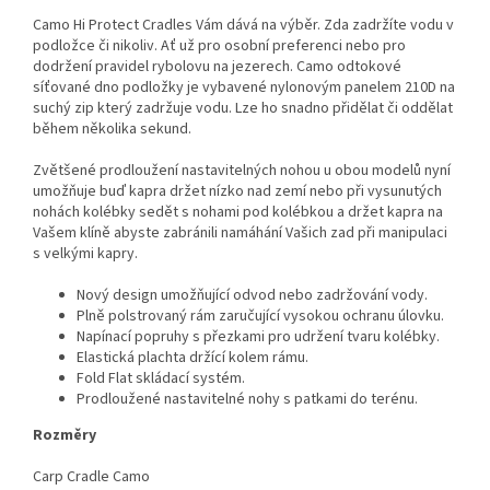
Camo Hi Protect Cradles Vám dává na výběr. Zda zadržíte vodu v
podložce či nikoliv. Ať už pro osobní preferenci nebo pro
dodržení pravidel rybolovu na jezerech. Camo odtokové
síťované dno podložky je vybavené nylonovým panelem 210D na
suchý zip který zadržuje vodu. Lze ho snadno přidělat či oddělat
během několika sekund.
Zvětšené prodloužení nastavitelných nohou u obou modelů nyní
umožňuje buď kapra držet nízko nad zemí nebo při vysunutých
nohách kolébky sedět s nohami pod kolébkou a držet kapra na
Vašem klíně abyste zabránili namáhání Vašich zad při manipulaci
s velkými kapry.
Nový design umožňující odvod nebo zadržování vody.
Plně polstrovaný rám zaručující vysokou ochranu úlovku.
Napínací popruhy s přezkami pro udržení tvaru kolébky.
Elastická plachta držící kolem rámu.
Fold Flat skládací systém.
Prodloužené nastavitelné nohy s patkami do terénu.
Rozměry
Carp Cradle Camo