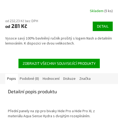
Skladem
(5 ks)
od 232,23 Kč bez DPH
281 Kč
od
DETAIL
Vysoce savý 100% bavlněný ručník prošitý s logem Nash a detailním
lemováním. K dispozici ve dvou velikostech.
ZOBRAZIT VŠECHNY SOUVISEJÍCÍ PRODUKTY
Popis
Podobné (8)
Hodnocení
Diskuze
Značka
Detailní popis produktu
Přední panely na zip pro bivaky Hide Pro a Hide Pro XL z
materiálu Aqua Sense Hydra s dvojitým rozepínáním.