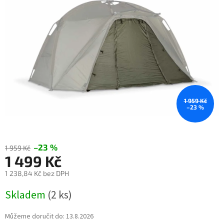
hvězdiček.
1 959 Kč
–23 %
–23 %
1 959 Kč
1 499 Kč
1 238,84 Kč bez DPH
Měrná
Skladem
(2 ks)
cena:
Můžeme doručit do:
13.8.2026