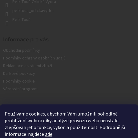
Petr Touš-Orlická Vydra
petrtous_orlickavydra
Petr Touš
Informace pro vás
Obchodní podmínky
Podmínky ochrany osobních údajů
Reklamace a vrácení zboží
Dárkové poukazy
Podmínky cookie
Věrnostní program
Facebook
Používáme cookies, abychom Vám umožnili pohodlné
prohlížení webu a díky analýze provozu webu neustále
zlepšovali jeho funkce, výkon a použitelnost. Podrobnější
informace najdete
zde