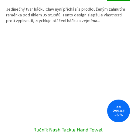
Jedinečný tvar háčku Claw nyní přichází s prodlouženým zahnutím
raménka pod úhlem 35 stupňů. Tento design zlepšuje vlastnosti
proti vyplivnutí, zrychluje otáčení háčku a zejména...
od
299 Kč
–6 %
Ručník Nash Tackle Hand Towel