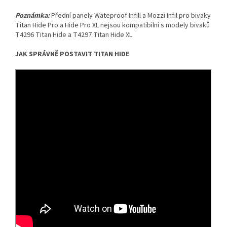
Poznámka:
Přední panely Wateproof Infill a Mozzi Infil pro bivaky
Titan Hide Pro a Hide Pro XL nejsou kompatibilní s modely bivaků
T4296 Titan Hide a T4297 Titan Hide XL
JAK SPRÁVNĚ POSTAVIT TITAN HIDE