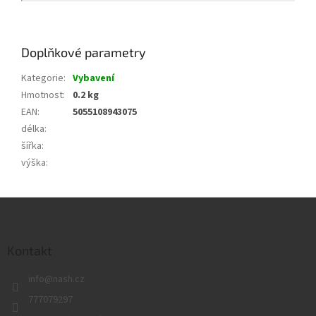
Doplňkové parametry
Kategorie
:
Vybavení
Hmotnost
:
0.2 kg
EAN
:
5055108943075
délka
:
šířka
:
výška
:
Z
á
p
a
Kontakt
t
info
@
nash.cz
í
777079297