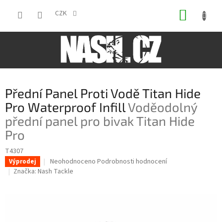
Přejít
NÁKUP
na
CZK
obsah
KOŠÍK
Přední Panel Proti Vodě Titan Hide
Pro Waterproof Infill
Voděodolný
přední panel pro bivak Titan Hide
Pro
T4307
Průměrné
Neohodnoceno
Podrobnosti hodnocení
Výprodej
hodnocení
Značka:
Nash Tackle
produktu
je
0,0
z
5