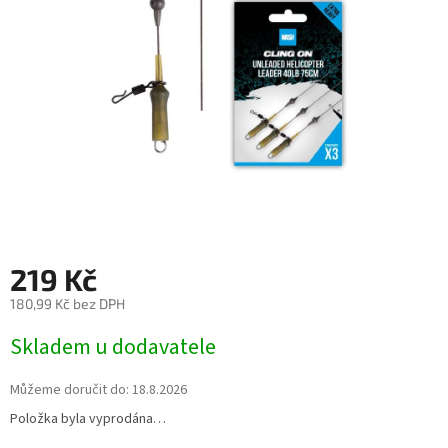
hvězdiček.
219 Kč
180,99 Kč bez DPH
Měrná
Skladem u dodavatele
cena:
Můžeme doručit do:
18.8.2026
Položka byla vyprodána…