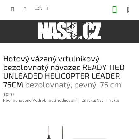
Přejít
NÁKUP
na
CZK
obsah
KOŠÍK
Hotový vázaný vrtulníkový
bezolovnatý návazec READY TIED
UNLEADED HELICOPTER LEADER
75CM
bezolovnatý, pevný, 75 cm
T8188
Průměrné
Neohodnoceno
Podrobnosti hodnocení
Značka:
Nash Tackle
hodnocení
produktu
je
0,0
z
5