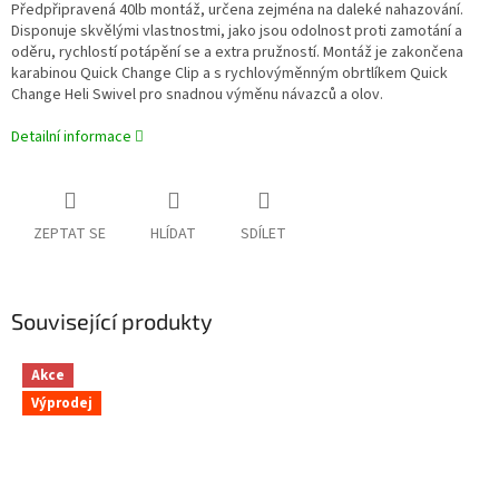
Předpřipravená 40lb montáž, určena zejména na daleké nahazování.
Disponuje skvělými vlastnostmi, jako jsou odolnost proti zamotání a
oděru, rychlostí potápění se a extra pružností. Montáž je zakončena
karabinou Quick Change Clip a s rychlovýměnným obrtlíkem Quick
Change Heli Swivel pro snadnou výměnu návazců a olov.
Detailní informace
ZEPTAT SE
HLÍDAT
SDÍLET
Související produkty
Akce
Výprodej