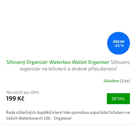
259 Kč
–23 %
Síťovaný Organizér Waterbox Wallet Organiser
Síťovaný
organizér na bižuterii a drobné příslušenství
Skladem
(2 ks)
164,46 Kč bez DPH
199 Kč
DETAIL
Řada užitečných doplňků které Vám pomohou uspořádat bižuterii ve
Vašich Waterboxech 100. Organiser