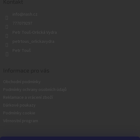
a
Kontakt
t
info
@
nash.cz
í
777079297
Petr Touš-Orlická Vydra
petrtous_orlickavydra
Petr Touš
Informace pro vás
Obchodní podmínky
Podmínky ochrany osobních údajů
Reklamace a vrácení zboží
Dárkové poukazy
Podmínky cookie
Věrnostní program