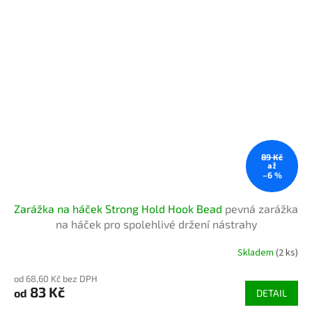
89 Kč
až
–6 %
Zarážka na háček Strong Hold Hook Bead
pevná zarážka
na háček pro spolehlivé držení nástrahy
Skladem
(2 ks)
od 68,60 Kč bez DPH
83 Kč
od
DETAIL