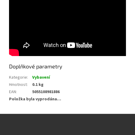
Doplňkové parametry
Kategorie
:
Vybavení
Hmotnost
:
0.1 kg
EAN
:
5055108981886
Položka byla vyprodána…
Z
á
p