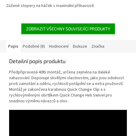
Zúžené stopery na háček s maximální přilnavostí.
ZOBRAZIT VŠECHNY SOUVISEJÍCÍ PRODUKTY
Popis
Podobné (8)
Hodnocení
Diskuze
Značka
Detailní popis produktu
Předpřipravená 40lb montáž, určena zejména na daleké
nahazování. Disponuje skvělými vlastnostmi, jako jsou odolnost
proti zamotání a oděru, rychlostí potápění se a extra pružností.
Montáž je zakončena karabinou Quick Change Clip a s
rychlovýměnným obrtlíkem Quick Change Heli Swivel pro
snadnou výměnu návazců a olov.