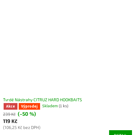
Tvrdé Nástrahy CITRUZ HARD HOOKBAITS
Skladem
(1 ks)
Akce
Výprodej
(–50 %)
239 Kč
119 Kč
(106,25 Kč bez DPH)