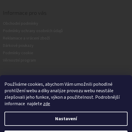
u
Informace pro vás
Obchodní podmínky
Podmínky ochrany osobních údajů
Reklamace a vrácení zboží
Dárkové poukazy
Podmínky cookie
Věrnostní program
Facebook
Používáme cookies, abychom Vám umožnili pohodlné
prohlížení webu a díky analýze provozu webu neustále
zlepšovali jeho funkce, výkon a použitelnost. Podrobnější
informace najdete
zde
Nastavení
Vytvořil Shoptet