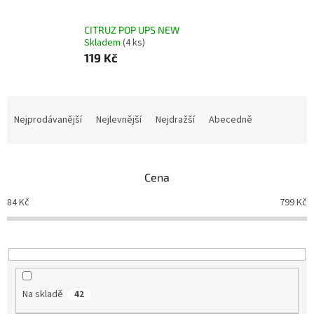
CITRUZ POP UPS NEW
Skladem
(4 ks)
119 Kč
Ř
a
Nejprodávanější
Nejlevnější
Nejdražší
Abecedně
z
e
n
Cena
í
p
84
Kč
799
Kč
r
o
d
u
k
t
Na skladě
42
ů