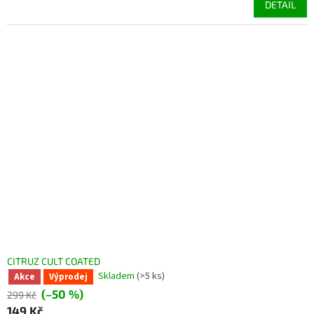
DETAIL
CITRUZ CULT COATED
Skladem
(>5 ks)
Akce
Výprodej
(–50 %)
299 Kč
149 Kč