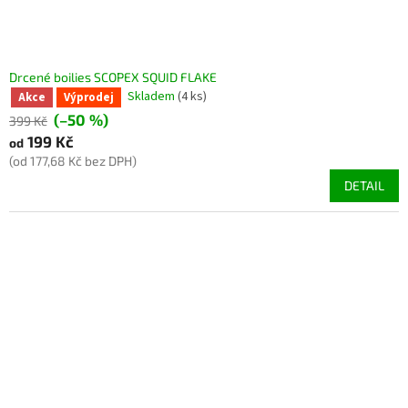
Drcené boilies SCOPEX SQUID FLAKE
Skladem
(4 ks)
Akce
Výprodej
(–50 %)
399 Kč
199 Kč
od
(od 177,68 Kč bez DPH)
DETAIL