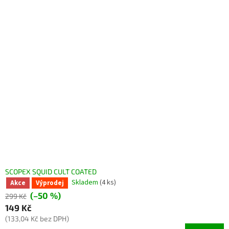
V
ý
p
i
s
p
r
o
d
u
k
t
ů
SCOPEX SQUID CULT COATED
Skladem
(4 ks)
Akce
Výprodej
(–50 %)
299 Kč
149 Kč
(133,04 Kč bez DPH)