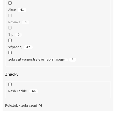
Akce
41
Novinka
0
Tip
0
Výprodej
42
zobrazit vernosti slevu neprihlasenym
4
Značky
Nash Tackle
46
Položek k zobrazení:
46