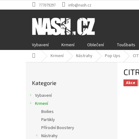
Přejít
777079297
info@nash.cz
na
obsah
Vybavení
Krmení
Oblečení
Toušbaits
Domů
Krmení
Nástrahy
Pop Ups
CI
P
CIT
o
Přeskočit
s
Kategorie
kategorie
Akce
t
r
Vybavení
a
Krmení
n
Boilies
n
í
Partikly
p
Přírodní Boostery
a
Nástrahy