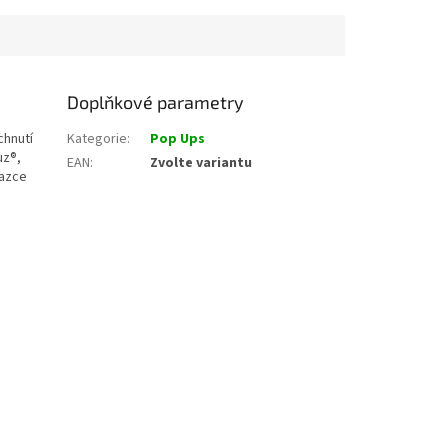
Doplňkové parametry
chnutí
Kategorie
:
Pop Ups
uz®,
EAN
:
Zvolte variantu
vazce