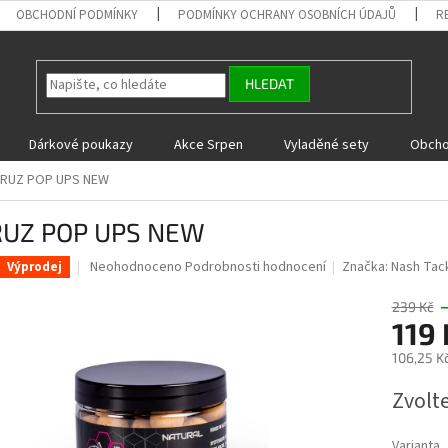
OBCHODNÍ PODMÍNKY
PODMÍNKY OCHRANY OSOBNÍCH ÚDAJŮ
R
HLEDAT
Dárkové poukazy
Akce Srpen
Vyladěné sety
Obcho
TRUZ POP UPS NEW
RUZ POP UPS NEW
Průměrné
Neohodnoceno
Podrobnosti hodnocení
Značka:
Nash Tac
Výprodej
hodnocení
produktu
239 Kč
je
119 
0,0
106,25 K
z
5
Měrná
Zvolt
hvězdiček.
cena:
Varianta