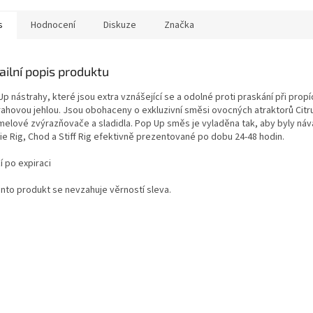
s
Hodnocení
Diskuze
Značka
ailní popis produktu
p nástrahy, které jsou extra vznášející se a odolné proti praskání při propí
rahovou jehlou. Jsou obohaceny o exkluzivní směsi ovocných atraktorů Citr
melové zvýrazňovače a sladidla. Pop Up směs je vyladěna tak, aby byly ná
ie Rig, Chod a Stiff Rig efektivně prezentované po dobu 24-48 hodin.
í po expiraci
ento produkt se nevzahuje věrností sleva.