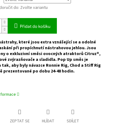
oručit do:
Zvolte variantu
Přidat do košíku
ástrahy, které jsou extra vznášející se a odolné
askání při propíchnutí nástrahovou jehlou. Jsou
y o exkluzivní směsi ovocných atraktorů Citruz®,
vé zvýrazňovače a sladidla. Pop Up směs je
 tak, aby byly návazce Ronnie Rig, Chod a Stiff Rig
ě prezentované po dobu 24-48 hodin.
informace
ZEPTAT SE
HLÍDAT
SDÍLET