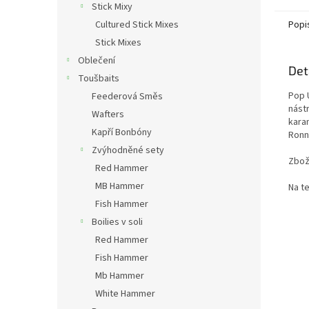
Stick Mixy
Cultured Stick Mixes
Popi
Stick Mixes
Oblečení
Det
Toušbaits
Pop U
Feederová Směs
nást
Wafters
kara
Kapří Bonbóny
Ronn
Zvýhodněné sety
Zbož
Red Hammer
MB Hammer
Na t
Fish Hammer
Boilies v soli
Red Hammer
Fish Hammer
Mb Hammer
White Hammer