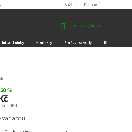
EKLAMACE A VRÁCENÍ ZBOŽÍ
DÁRKOVÉ POUKAZY
CZK
Přihlášení
PODMÍNKY COOKI
NÁKUPNÍ
Prázdný košík
KOŠÍK
dní podmínky
Kontakty
Zprávy od vody
Blog
Kame
kle
–50 %
Kč
č bez DPH
e variantu