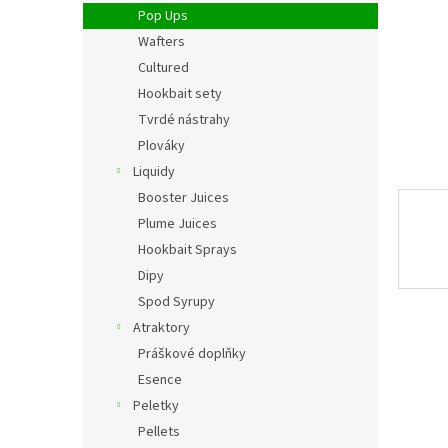
n
Pop Ups
e
Wafters
l
Cultured
Hookbait sety
Tvrdé nástrahy
Plováky
Liquidy
Booster Juices
Plume Juices
Hookbait Sprays
Dipy
Spod Syrupy
Atraktory
Práškové doplňky
Esence
Peletky
Pellets