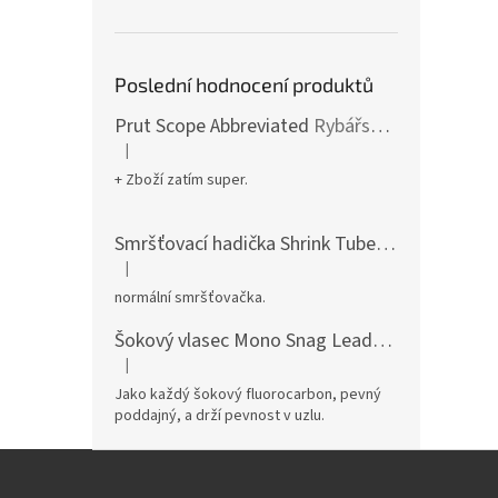
Poslední hodnocení produktů
Prut Scope Abbreviated
Rybářské pruty s krátkým dělením a zkrácenou rukojetí
|
Hodnocení produktu je 5 z 5 hvězdiček.
+ Zboží zatím super.
Smršťovací hadička Shrink Tube
pro dokonalé
|
Hodnocení produktu je 5 z 5 hvězdiček.
normální smršťovačka.
Šokový vlasec Mono Snag Leader
pevný mono v
|
Hodnocení produktu je 5 z 5 hvězdiček.
Jako každý šokový fluorocarbon, pevný
poddajný, a drží pevnost v uzlu.
Z
á