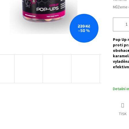
Můžeme d
239 Kč
–50 %
Pop Up n
proti pr
obohacen
karamelo
vyladěna
efektivn
Detailní 
TISK