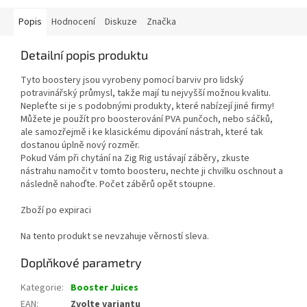
Popis
Hodnocení
Diskuze
Značka
Detailní popis produktu
Tyto boostery jsou vyrobeny pomocí barviv pro lidský
potravinářský průmysl, takže mají tu nejvyšší možnou kvalitu.
Nepleťte si je s podobnými produkty, které nabízejí jiné firmy!
Můžete je použít pro boosterování PVA punčoch, nebo sáčků,
ale samozřejmě i ke klasickému dipování nástrah, které tak
dostanou úplně nový rozměr.
Pokud Vám při chytání na Zig Rig ustávají záběry, zkuste
nástrahu namočit v tomto boosteru, nechte ji chvilku oschnout a
následně nahoďte. Počet záběrů opět stoupne.
Zboží po expiraci
Na tento produkt se nevzahuje věrností sleva.
Doplňkové parametry
Kategorie
:
Booster Juices
EAN
:
Zvolte variantu