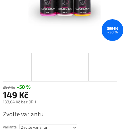
299 Kč
–50 %
–50 %
299 Kč
149 Kč
133,04 Kč bez DPH
Měrná
Zvolte variantu
cena:
Varianta