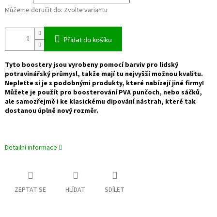
Můžeme doručit do:
Zvolte variantu
Přidat do košíku
Tyto boostery jsou vyrobeny pomocí barviv pro lidský
potravinářský průmysl, takže mají tu nejvyšší možnou kvalitu.
Nepleťte si je s podobnými produkty, které nabízejí jiné firmy!
Můžete je použít pro boosterování PVA punčoch, nebo sáčků,
ale samozřejmě i ke klasickému dipování nástrah, které tak
dostanou úplně nový rozměr.
Detailní informace
ZEPTAT SE
HLÍDAT
SDÍLET