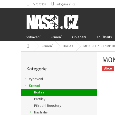
Přejít
777079297
info@nash.cz
na
obsah
Vybavení
Krmení
Oblečení
Toušbaits
Domů
Krmení
Boilies
MONSTER SHRIMP BO
P
MON
o
Přeskočit
s
Kategorie
kategorie
Akce
t
r
Vybavení
a
Krmení
n
Boilies
n
í
Partikly
p
Přírodní Boostery
a
Nástrahy