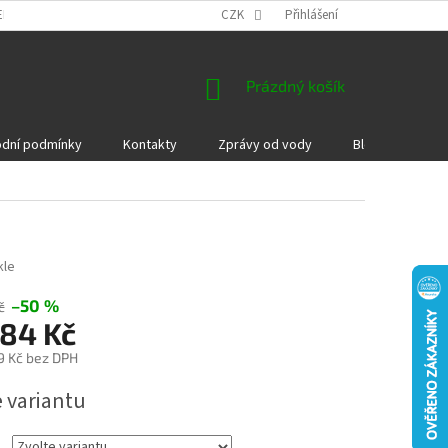
EKLAMACE A VRÁCENÍ ZBOŽÍ
DÁRKOVÉ POUKAZY
CZK
Přihlášení
PODMÍNKY COOKI
NÁKUPNÍ
Prázdný košík
KOŠÍK
dní podmínky
Kontakty
Zprávy od vody
Blog
Kame
kle
–50 %
č
184 Kč
9 Kč
bez DPH
e variantu