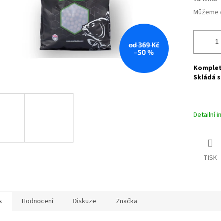
Můžeme d
od 369 Kč
–50 %
Kompletn
Skládá s
Detailní 
TISK
s
Hodnocení
Diskuze
Značka