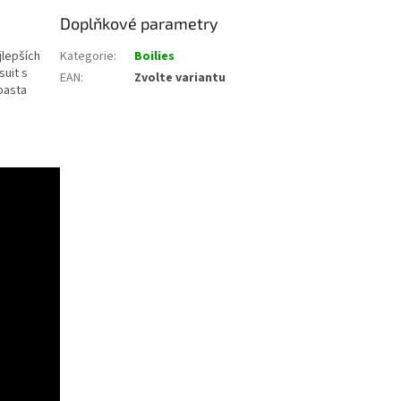
Doplňkové parametry
jlepších
Kategorie
:
Boilies
uit s
EAN
:
Zvolte variantu
pasta