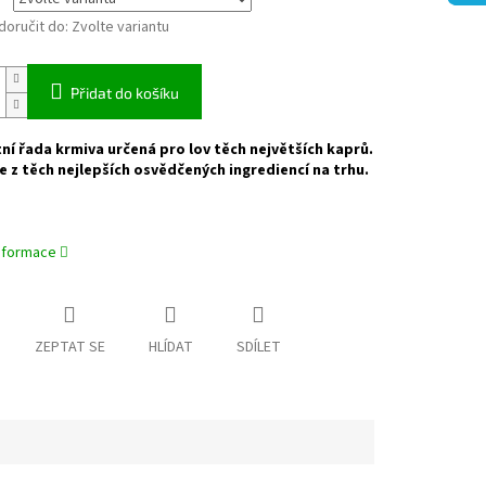
oručit do:
Zvolte variantu
Přidat do košíku
í řada krmiva určená pro lov těch největších kaprů.
e z těch nejlepších osvědčených ingrediencí na trhu.
informace
ZEPTAT SE
HLÍDAT
SDÍLET