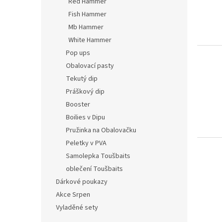
Red Hammer
Fish Hammer
Mb Hammer
White Hammer
Pop ups
Obalovací pasty
Tekutý dip
Práškový dip
Booster
Boilies v Dipu
Pružinka na Obalovačku
Peletky v PVA
Samolepka Toušbaits
oblečení Toušbaits
Dárkové poukazy
Akce Srpen
Vyladěné sety