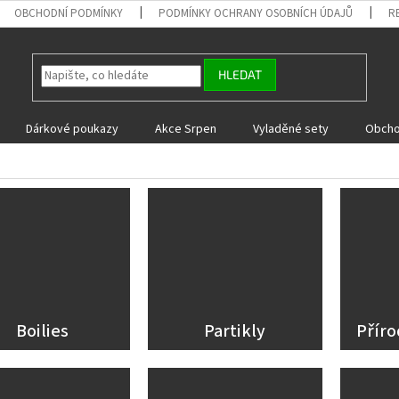
OBCHODNÍ PODMÍNKY
PODMÍNKY OCHRANY OSOBNÍCH ÚDAJŮ
R
HLEDAT
Dárkové poukazy
Akce Srpen
Vyladěné sety
Obcho
Boilies
Partikly
Příro