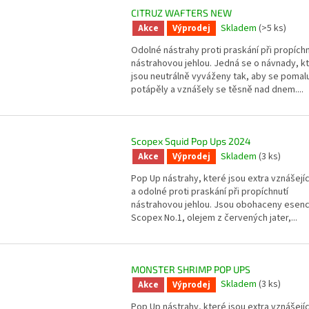
CITRUZ WAFTERS NEW
Skladem
(>5 ks)
Akce
Výprodej
Odolné nástrahy proti praskání při propíchn
nástrahovou jehlou. Jedná se o návnady, k
jsou neutrálně vyváženy tak, aby se pomal
potápěly a vznášely se těsně nad dnem....
Scopex Squid Pop Ups 2024
Skladem
(3 ks)
Akce
Výprodej
Pop Up nástrahy, které jsou extra vznášejíc
a odolné proti praskání při propíchnutí
nástrahovou jehlou. Jsou obohaceny esenc
Scopex No.1, olejem z červených jater,...
MONSTER SHRIMP POP UPS
Skladem
(3 ks)
Akce
Výprodej
Pop Up nástrahy, které jsou extra vznášejíc