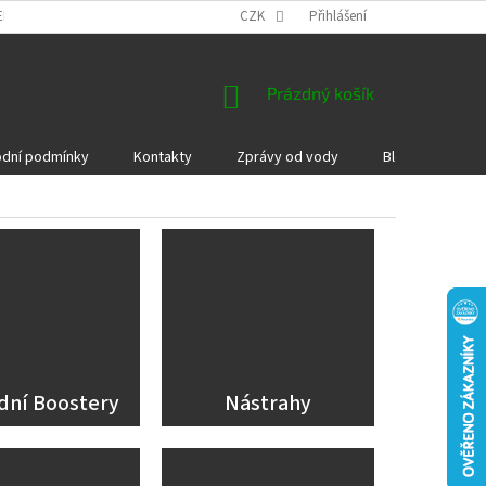
EKLAMACE A VRÁCENÍ ZBOŽÍ
DÁRKOVÉ POUKAZY
CZK
Přihlášení
PODMÍNKY COOKI
NÁKUPNÍ
Prázdný košík
KOŠÍK
dní podmínky
Kontakty
Zprávy od vody
Blog
Kame
dní Boostery
Nástrahy