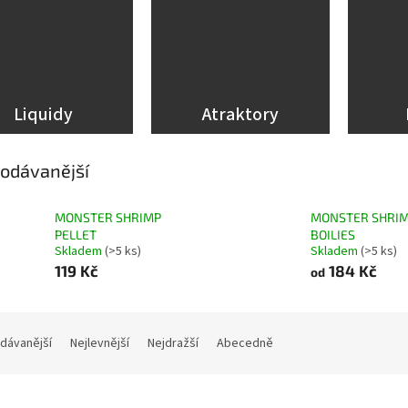
Liquidy
Atraktory
odávanější
MONSTER SHRIMP
MONSTER SHRI
PELLET
BOILIES
Skladem
(>5 ks)
Skladem
(>5 ks)
119 Kč
184 Kč
od
dávanější
Nejlevnější
Nejdražší
Abecedně