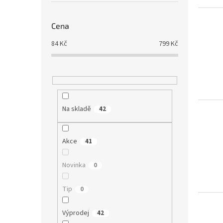
Cena
84
Kč
799
Kč
Na skladě
42
Akce
41
Novinka
0
Tip
0
Výprodej
42