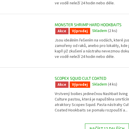
ve vodě neleží 24 hodin nebo déle.
MONSTER SHRIMP HARD HOOKBAITS
Skladem
(2 ks)
Akce
Výprodej
Jsou ideálním řešením na vodách, které js
zamořeny od raků, anebo pro lokality, kde 
kapři již zkušení a nástrahu nevezmou dok
ve vodě neleží 24 hodin nebo déle.
SCOPEX SQUID CULT COATED
Skladem
(4 ks)
Akce
Výprodej
Vrstvený boilies jedinečnou Nashbait living
Culture pastou, která je napuštěna smrtící
atraktory Scopex Squid. Pasta nástrahy Cul
Coated Hookbaits se pomalu rozpouští a...
NAČÍST 12 DALŠÍCH