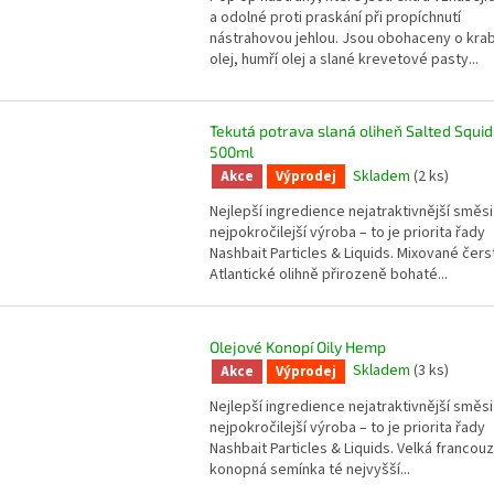
a odolné proti praskání při propíchnutí
nástrahovou jehlou. Jsou obohaceny o krab
olej, humří olej a slané krevetové pasty...
Tekutá potrava slaná oliheň Salted Squid
500ml
Skladem
(2 ks)
Akce
Výprodej
Nejlepší ingredience nejatraktivnější směsi
nejpokročilejší výroba – to je priorita řady
Nashbait Particles & Liquids. Mixované čers
Atlantické olihně přirozeně bohaté...
Olejové Konopí Oily Hemp
Skladem
(3 ks)
Akce
Výprodej
Nejlepší ingredience nejatraktivnější směsi
nejpokročilejší výroba – to je priorita řady
Nashbait Particles & Liquids. Velká francou
konopná semínka té nejvyšší...