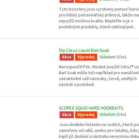
Tyto boostery jsou vyrobeny pomocí barvi
pro lidský potravinářský průmysl, takže maj
nejvyšší možnou kvalitu. Nepleťte si je s
podobnými produkty, které nabízejí jiné...
Dip Citruz Liquid Bait Soak
Skladem
(3 ks)
Akce
Výprodej
Nerozpouští PVA. Vhodné použití Citruz® Li
Bait Soak může být například pro namáčení
zatraktivění vaší nástrahy, červů, umělých
nástrah a podobně.
SCOPEX SQUID HARD HOOKBAITS
Skladem
(3 ks)
Akce
Výprodej
Jsou ideálním řešením na vodách, které js
zamořeny od raků, anebo pro lokality, kde 
kapři již zkušení a nástrahu nevezmou dok