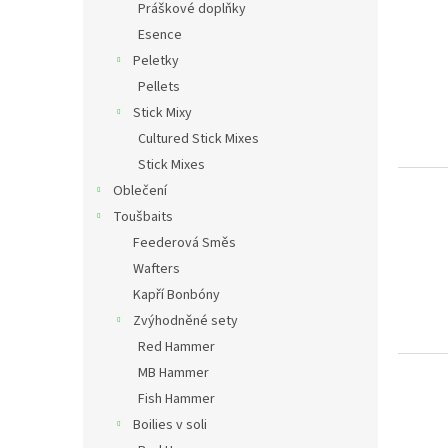
Práškové doplňky
ý
í
p
Esence
p
i
r
Peletky
s
o
Pellets
p
d
Stick Mixy
r
u
Cultured Stick Mixes
o
k
Stick Mixes
d
t
u
ů
Oblečení
k
Toušbaits
t
Feederová Směs
ů
Wafters
Kapří Bonbóny
Zvýhodněné sety
Red Hammer
MB Hammer
Fish Hammer
Boilies v soli