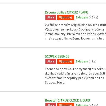
Drcené boilies CITRUZ FLAKE
Skladem
(>5 ks)
Akce
Výprodej
Vyrábí se drcením originálního boilies Citruz
Výsledkem je mix kousků boilies, vloček a
jemné moučky, která tak pod vodou vytvář
mrak a zajistí tím vašemu lovnému místu...
SCOPEX ESENCE
Skladem
(4 ks)
Akce
Výprodej
Esence Scopex No. 1 se vyznačuje sladkou
dlouhotrvající vůní a je nezbytnou součástí
světoznámé receptury pro výrobu boilies
Scopex Squid.
Booster CITRUZ CLOUD LIQUID
Skladem
(>5 ks)
Akce
Výprodej