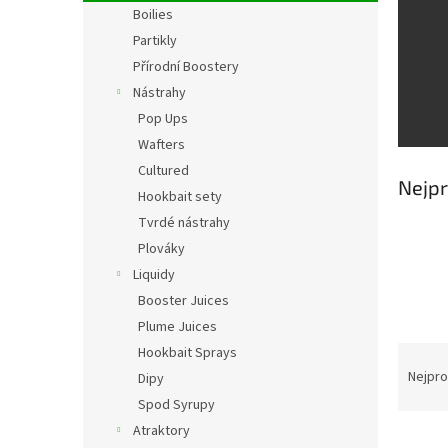
Boilies
n
í
Partikly
p
Přírodní Boostery
a
Nástrahy
n
Pop Ups
e
Wafters
l
Cultured
Nejpr
Hookbait sety
Tvrdé nástrahy
Plováky
Liquidy
Booster Juices
Plume Juices
Ř
Hookbait Sprays
a
Nejpro
Dipy
z
Spod Syrupy
e
Atraktory
V
n