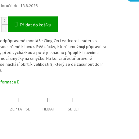
oručit do:
13.8.2026
Přidat do košíku
ředpřipravené montáže Cling On Leadcore Leaders s
sou určené k lovu s PVA sáčky, které umožňují připravit si
 před vycházkou a poté je snadno připojit k hlavnímu
omocí smyčky na smyčku. Na konci předpřipravené
e nachází obrtlík velikosti 8, který se dá zasunout do In
a.
informace
ZEPTAT SE
HLÍDAT
SDÍLET