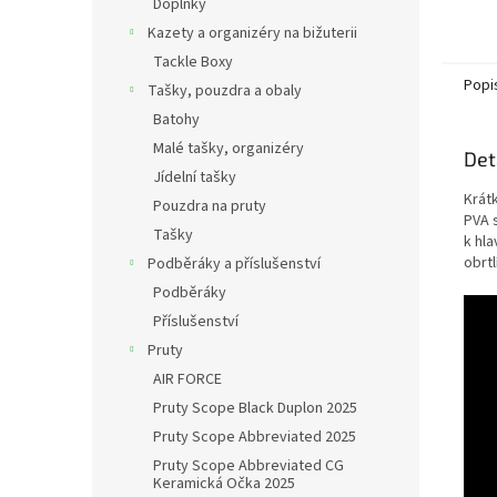
Doplňky
Kazety a organizéry na bižuterii
Tackle Boxy
Popi
Tašky, pouzdra a obaly
Batohy
Malé tašky, organizéry
Det
Jídelní tašky
Krát
Pouzdra na pruty
PVA 
Tašky
k hl
obrtl
Podběráky a příslušenství
Podběráky
Příslušenství
Pruty
AIR FORCE
Pruty Scope Black Duplon 2025
Pruty Scope Abbreviated 2025
Pruty Scope Abbreviated CG
Keramická Očka 2025