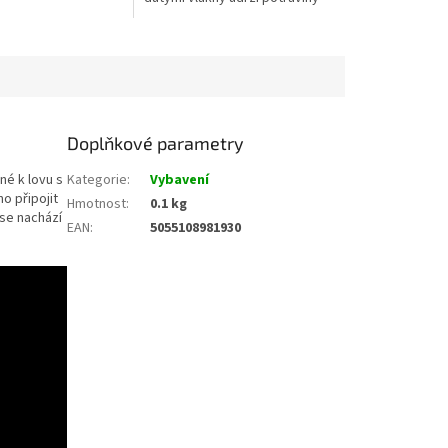
chladné po dobu 48 hodin a
více.
Doplňkové parametry
né k lovu s
Kategorie
:
Vybavení
o připojit
Hmotnost
:
0.1 kg
se nachází
EAN
:
5055108981930