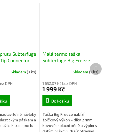
prutu Subterfuge
Malá termo taška
 Tip Connector
Subterfuge Big Freeze
Další
a spojka na
20L (Subterfuge Big
produkt
Skladem
(3 ks)
Skladem
(2 ks)
špičku
Freeze Cool Bag Small
ho prutu
20L)
Kompaktní termo
bez DPH
1 652,07 Kč bez DPH
taška na nástrahy a
1 999 Kč
potraviny
šíku
Do košíku
 nastavitelné návleky
Taška Big Freeze nabízí
 elastickým páskem a
špičkový výkon – díky 27mm
oužící k transportu
kovové izolační pěně a výplni s
dutými vlákny udrží potraviny