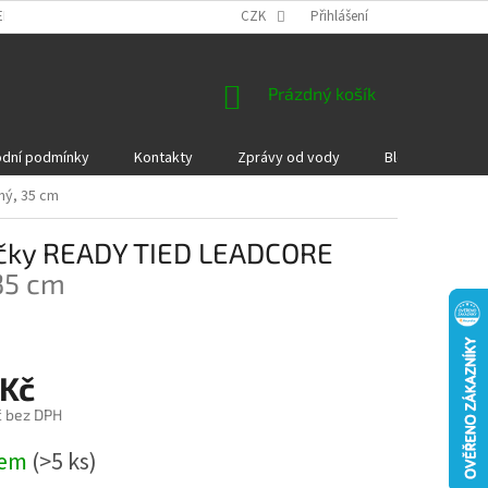
EKLAMACE A VRÁCENÍ ZBOŽÍ
DÁRKOVÉ POUKAZY
CZK
Přihlášení
PODMÍNKY COOKI
NÁKUPNÍ
Prázdný košík
KOŠÍK
dní podmínky
Kontakty
Zprávy od vody
Blog
Kame
ný, 35 cm
áčky READY TIED LEADCORE
35 cm
 Kč
č bez DPH
dem
(>5 ks)