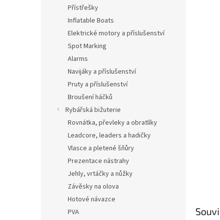
n
Přístřešky
e
Inflatable Boats
l
Elektrické motory a příslušenství
Spot Marking
Alarms
Navijáky a příslušenství
Pruty a příslušenství
Broušení háčků
Rybářská bižuterie
Rovnátka, převleky a obratlíky
Leadcore, leaders a hadičky
Vlasce a pletené šňůry
Prezentace nástrahy
Jehly, vrtáčky a nůžky
Závěsky na olova
Hotové návazce
Souvi
PVA