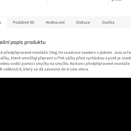
nejopatrnější kapry.
s
Podobné (8)
Hodnocení
Diskuze
Značka
ailní popis produktu
ké předpřipravené montáže Cling On Leadcore Leaders s jádrem. Jsou urče
sáčky, které umožňují připravit si PVA sáčky před vycházkou a poté je snadn
avnímu vodiči pomocí smyčky na smyčku. Na konci předpřipravené montáže 
ík velikosti 8, který se dá zasunout do In Line olova.