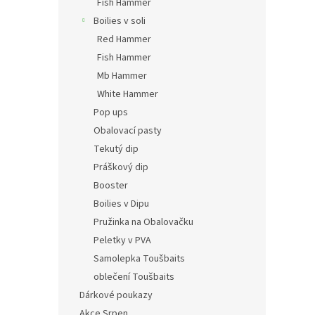
Fish Hammer
Boilies v soli
Red Hammer
Fish Hammer
Mb Hammer
White Hammer
Pop ups
Obalovací pasty
Tekutý dip
Práškový dip
Booster
Boilies v Dipu
Pružinka na Obalovačku
Peletky v PVA
Samolepka Toušbaits
oblečení Toušbaits
Dárkové poukazy
Akce Srpen