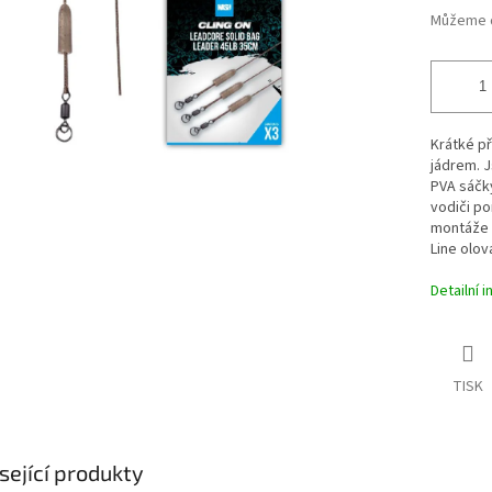
Můžeme d
Krátké p
jádrem. J
PVA sáčky
vodiči p
montáže s
Line olov
Detailní 
TISK
sející produkty