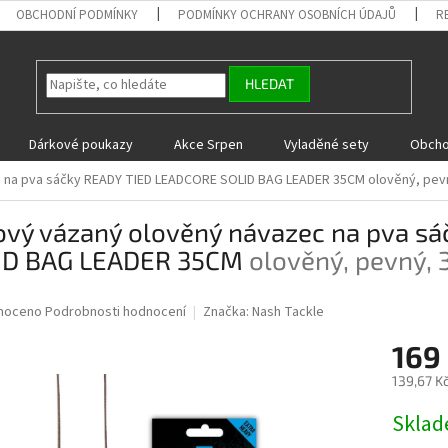
OBCHODNÍ PODMÍNKY
PODMÍNKY OCHRANY OSOBNÍCH ÚDAJŮ
R
HLEDAT
Dárkové poukazy
Akce Srpen
Vyladěné sety
Obcho
c na pva sáčky READY TIED LEADCORE SOLID BAG LEADER 35CM
olověný, pev
ový vázaný olověný návazec na pva s
ID BAG LEADER 35CM
olověný, pevný, 
né
noceno
Podrobnosti hodnocení
Značka:
Nash Tackle
ní
169
u
139,67 K
Měrná
Skla
cena:
ek.