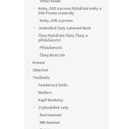
Vrhací koule
Knihy, DVD a promo Rybářské knihy a
DVD Promo materiály
Knihy, DVD a promo
Jednotlivé řady vybavení Nash
Čluny Rybářské čluny Čluny a
příslušenství
Příslušenství
Čluny Boat Life
Krmení
Oblečení
Toušbaits
Feederová Směs
Wafters
Kapří Bonbóny
Zvýhodněné sety
Red Hammer
MB Hammer