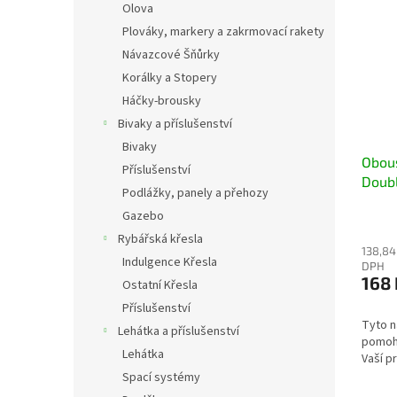
Olova
Plováky, markery a zakrmovací rakety
Návazcové Šňůrky
Korálky a Stopery
Háčky-brousky
Bivaky a příslušenství
Bivaky
Obous
Příslušenství
Doub
Podlážky, panely a přehozy
obous
Gazebo
snadn
Rybářská křesla
nástr
138,84
Indulgence Křesla
DPH
168 
Ostatní Křesla
Příslušenství
Tyto n
Lehátka a příslušenství
pomoh
Lehátka
Vaší p
Spací systémy