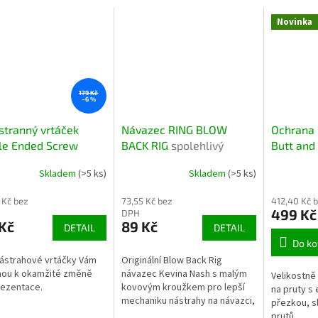
Novinka
179 Kč
–6 %
tranný vrtáček
Návazec RING BLOW
Ochrana 
le Ended Screw
BACK RIG
spolehlivý
Butt and
tranný vrtáček pro
návazec s kroužkem pro
Ochrana 
Skladem
(>5 ks)
Skladem
(>5 ks)
é navrtání boilies a
kaprařinu
konec a 
ah
rybářské
 Kč bez
73,55 Kč bez
412,40 Kč 
499 Kč
DPH
Kč
89 Kč
DETAIL
DETAIL
Do ko
ástrahové vrtáčky Vám
Originální Blow Back Rig
ou k okamžité změně
návazec Kevina Nash s malým
Velikostně
rezentace.
kovovým kroužkem pro lepší
na pruty s
mechaniku nástrahy na návazci,
přezkou, sl
tak aby překvapil i ty
prutů.