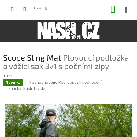
Přejít
NÁKUP
na
CZK
obsah
KOŠÍK
Scope Sling Mat
Plovoucí podložka
a vážící sak 3v1 s bočními zipy
T3736
Průměrné
Neohodnoceno
Podrobnosti hodnocení
Novinka
hodnocení
Značka:
Nash Tackle
produktu
je
0,0
z
5
hvězdiček.