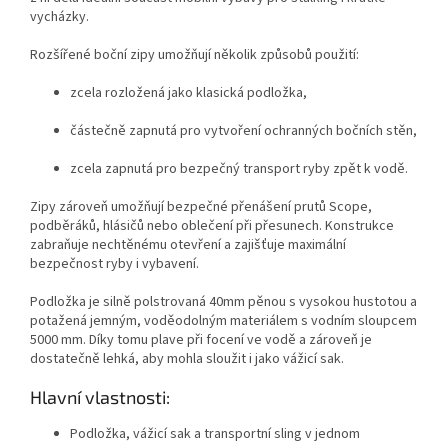
vycházky.
Rozšířené boční zipy umožňují několik způsobů použití:
zcela rozložená jako klasická podložka,
částečně zapnutá pro vytvoření ochranných bočních stěn,
zcela zapnutá pro bezpečný transport ryby zpět k vodě.
Zipy zároveň umožňují bezpečné přenášení prutů Scope,
podběráků, hlásičů nebo oblečení při přesunech. Konstrukce
zabraňuje nechtěnému otevření a zajišťuje maximální
bezpečnost ryby i vybavení.
Podložka je silně polstrovaná 40mm pěnou s vysokou hustotou a
potažená jemným, voděodolným materiálem s vodním sloupcem
5000 mm. Díky tomu plave při focení ve vodě a zároveň je
dostatečně lehká, aby mohla sloužit i jako vážicí sak.
Hlavní vlastnosti:
Podložka, vážicí sak a transportní sling v jednom