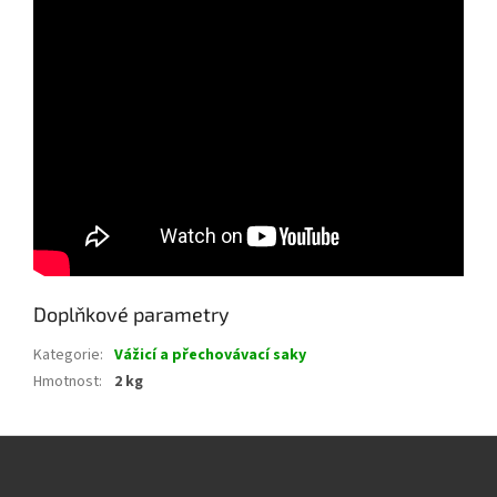
Doplňkové parametry
Kategorie
:
Vážicí a přechovávací saky
Hmotnost
:
2 kg
Z
á
p