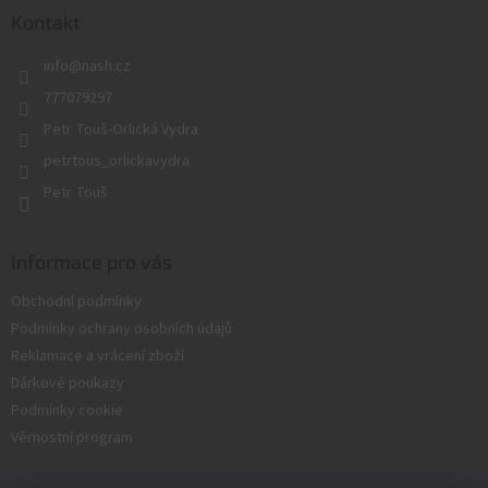
a
Kontakt
t
info
@
nash.cz
í
777079297
Petr Touš-Orlická Vydra
petrtous_orlickavydra
Petr Touš
Informace pro vás
Obchodní podmínky
Podmínky ochrany osobních údajů
Reklamace a vrácení zboží
Dárkové poukazy
Podmínky cookie
Věrnostní program