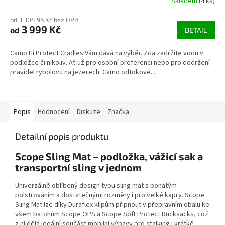
Skladem
(4 ks)
od 3 304,96 Kč bez DPH
3 999 Kč
od
DETAIL
Camo Hi Protect Cradles Vám dává na výběr. Zda zadržíte vodu v
podložce či nikoliv. Ať už pro osobní preferenci nebo pro dodržení
pravidel rybolovu na jezerech. Camo odtokové...
Popis
Hodnocení
Diskuze
Značka
Detailní popis produktu
Scope Sling Mat – podložka, vážicí sak a
transportní sling v jednom
Univerzálně oblíbený design typu sling mat s bohatým
polstrováním a dostatečnými rozměry i pro velké kapry. Scope
Sling Mat lze díky Duraflex klipům připnout v přepravním obalu ke
všem batohům Scope OPS a Scope Soft Protect Rucksacks, což
z ní dělá ideální součást mobilní výbavy pro stalking i krátké