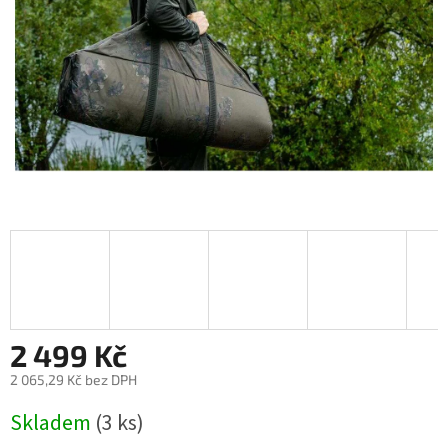
2 499 Kč
2 065,29 Kč bez DPH
Měrná
Skladem
(3 ks)
cena: