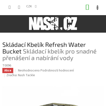
Přejít
NÁKUP
na
CZK
obsah
KOŠÍK
Skládací Kbelík Refresh Water
Bucket
Skládací kbelík pro snadné
přenášení a nabírání vody
T0096
Průměrné
Neohodnoceno
Podrobnosti hodnocení
Akce
hodnocení
Značka:
Nash Tackle
produktu
je
0,0
z
5
hvězdiček.