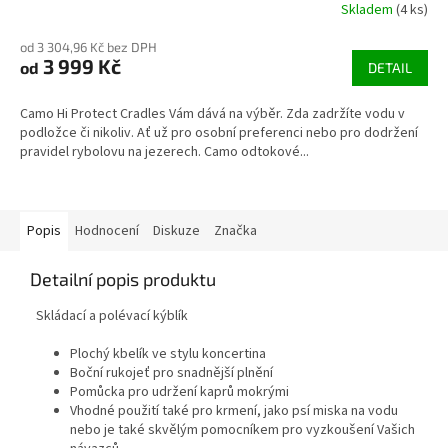
Skladem
(4 ks)
od 3 304,96 Kč bez DPH
3 999 Kč
od
DETAIL
Camo Hi Protect Cradles Vám dává na výběr. Zda zadržíte vodu v
podložce či nikoliv. Ať už pro osobní preferenci nebo pro dodržení
pravidel rybolovu na jezerech. Camo odtokové...
Popis
Hodnocení
Diskuze
Značka
Detailní popis produktu
Skládací a polévací kýblík
Plochý kbelík ve stylu koncertina
Boční rukojeť pro snadnější plnění
Pomůcka pro udržení kaprů mokrými
Vhodné použití také pro krmení, jako psí miska na vodu
nebo je také skvělým pomocníkem pro vyzkoušení Vašich