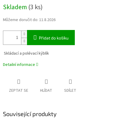
Měrná
Skladem
(3 ks)
cena:
Můžeme doručit do:
11.8.2026
Přidat do košíku
Skládací a polévací kýblík
Detailní informace
ZEPTAT SE
HLÍDAT
SDÍLET
Související produkty