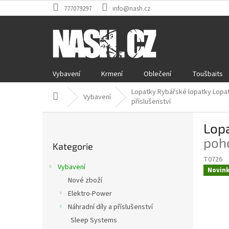
Přejít
777079297
info@nash.cz
na
obsah
Vybavení
Krmení
Oblečení
Toušbaits
Lopatky Rybářské lopatky Lopa
Domů
Vybavení
příslušenství
P
Lop
o
Přeskočit
s
poho
Kategorie
kategorie
t
T0726
r
Vybavení
Novin
a
Nové zboží
n
Elektro-Power
n
í
Náhradní díly a příslušenství
p
Sleep Systems