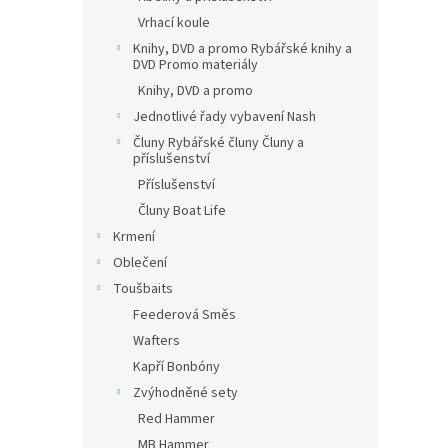
Vrhací koule
Knihy, DVD a promo Rybářské knihy a
DVD Promo materiály
Knihy, DVD a promo
Jednotlivé řady vybavení Nash
Čluny Rybářské čluny Čluny a
příslušenství
Příslušenství
Čluny Boat Life
Krmení
Oblečení
Toušbaits
Feederová Směs
Wafters
Kapří Bonbóny
Zvýhodněné sety
Red Hammer
MB Hammer