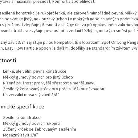
ytovala maximální přesnost, komfort a spolehlivost.
 zesílené konstrukci je rukojeť lehká, ale zároveň mimořádně pevná. Měkk
ch poskytuje jistý, neklouzavý úchop i v mokrých nebo chladných podmínk
k s pružností zlepšuje přesnost a snižuje únavu při opakovaném zakrmován
ovaná struktura zvyšuje pevnost při zvedání těžkých, mokrých směsí partik
zný závit 3/8” zajišťuje plnou kompatibilitu s lopatkami Spot On Long Range
n, Easy Flow Particle Spoon i s dalšími doplňky se standardním závitem 3/8”
stnosti
Lehká, ale velmi pevná konstrukce
Měkký gumový povrch pro jistý úchop
Řízená pružnost pro vyšší přesnost a menší únavu
Zesílený žebrovaný krček pro práci s těžkou návnadou
Univerzální mosazný závit 3/8”
hnické specifikace
Zesílená konstrukce
Měkký gumový povrch rukojeti
Zúžený krček se žebrovaným zesílením
Mosazný závit 3/8”