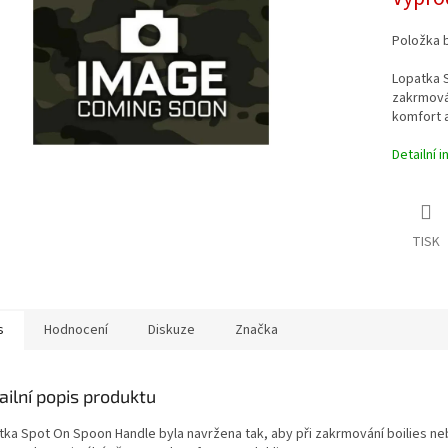
cena:
hvězdiček.
Položka 
Lopatka S
zakrmován
komfort a
Detailní 
TISK
s
Hodnocení
Diskuze
Značka
ailní popis produktu
tka Spot On Spoon Handle byla navržena tak, aby při zakrmování boilies neb