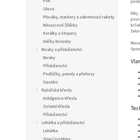
PVA
posk
Olova
Díky
Plováky, markery a zakrmovací rakety
povr
Návazcové Šňůrky
krče
žebr
Korálky a Stopery
Háčky-brousky
Mosa
Spoo
Bivaky a příslušenství
Bivaky
Vla
Příslušenství
Podlážky, panely a přehozy
Gazebo
Rybářská křesla
Indulgence Křesla
Ostatní Křesla
Tec
Příslušenství
Lehátka a příslušenství
Lehátka
Spací systémy