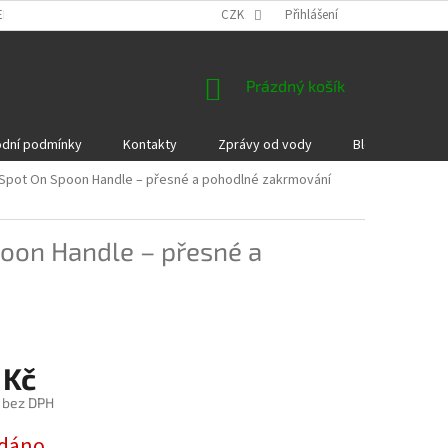
EKLAMACE A VRÁCENÍ ZBOŽÍ
DÁRKOVÉ POUKAZY
CZK
Přihlášení
PODMÍNKY COOKI
NÁKUPNÍ
Prázdný košík
KOŠÍK
dní podmínky
Kontakty
Zprávy od vody
Blog
Kame
Spot On Spoon Handle – přesné a pohodlné zakrmování
oon Handle – přesné a
 Kč
č bez DPH
dáno