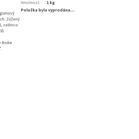
Hmotnost
:
1 kg
Položka byla vyprodána…
ý gumový
ách. Zúžený
í, zatímco
lů.
 Boilie
.