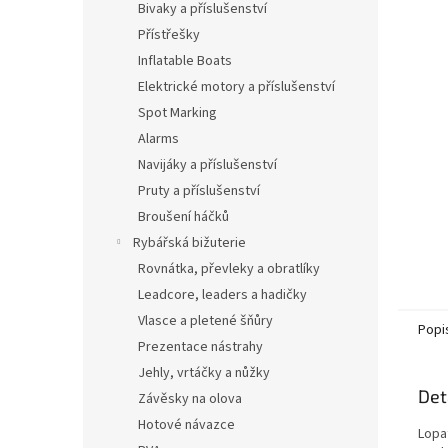
a
Bivaky a příslušenství
n
Přístřešky
e
Inflatable Boats
l
Elektrické motory a příslušenství
Spot Marking
Alarms
Navijáky a příslušenství
Pruty a příslušenství
Broušení háčků
Rybářská bižuterie
Rovnátka, převleky a obratlíky
Leadcore, leaders a hadičky
Vlasce a pletené šňůry
Popi
Prezentace nástrahy
Jehly, vrtáčky a nůžky
Det
Závěsky na olova
Hotové návazce
Lopa