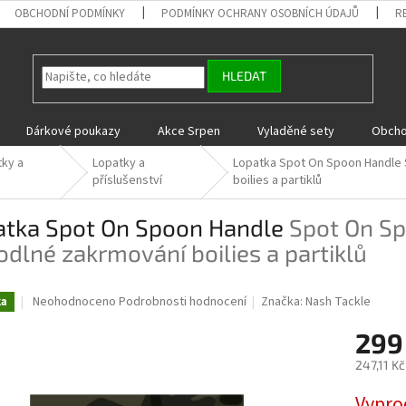
OBCHODNÍ PODMÍNKY
PODMÍNKY OCHRANY OSOBNÍCH ÚDAJŮ
R
HLEDAT
Dárkové poukazy
Akce Srpen
Vyladěné sety
Obcho
tky a
Lopatky a
Lopatka Spot On Spoon Handle
příslušenství
boilies a partiklů
atka Spot On Spoon Handle
Spot On Sp
dlné zakrmování boilies a partiklů
Průměrné
Neohodnoceno
Podrobnosti hodnocení
Značka:
Nash Tackle
ka
hodnocení
produktu
299
je
247,11 K
0,0
z
Měrná
Vypro
5