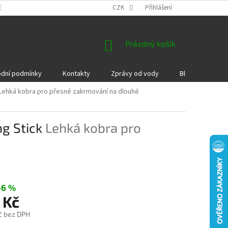
EKLAMACE A VRÁCENÍ ZBOŽÍ
DÁRKOVÉ POUKAZY
CZK
Přihlášení
PODMÍNKY COOKI
NÁKUPNÍ
Prázdný košík
KOŠÍK
dní podmínky
Kontakty
Zprávy od vody
Blog
Kame
Lehká kobra pro přesné zakrmování na dlouhé
g Stick
Lehká kobra pro
–6 %
 Kč
č bez DPH