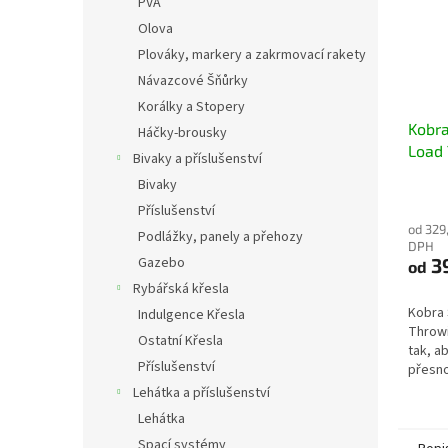
PVA
Olova
Plováky, markery a zakrmovací rakety
Návazcové Šňůrky
Korálky a Stopery
Kobra
Háčky-brousky
Load 
Bivaky a příslušenství
On S
Bivaky
Stick
Příslušenství
zakrm
od 329
Podlážky, panely a přehozy
DPH
3
Gazebo
od
Rybářská křesla
Kobra
Indulgence Křesla
Throwi
Ostatní Křesla
tak, a
Příslušenství
přesno
konzis
Lehátka a příslušenství
boilie
Lehátka
zakřive
Spací systémy