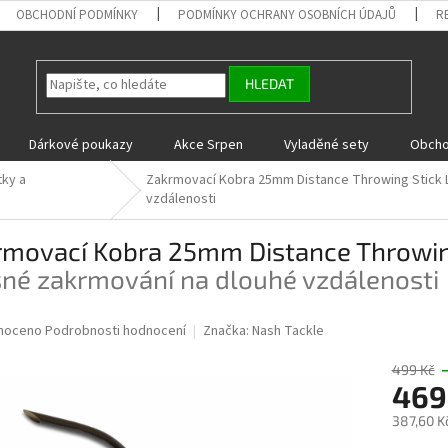
OBCHODNÍ PODMÍNKY
PODMÍNKY OCHRANY OSOBNÍCH ÚDAJŮ
R
HLEDAT
Dárkové poukazy
Akce Srpen
Vyladěné sety
Obcho
tky a
Zakrmovací Kobra 25mm Distance Throwing Stick
vzdálenosti
rmovací Kobra 25mm Distance Throwin
sné zakrmování na dlouhé vzdálenosti
né
noceno
Podrobnosti hodnocení
Značka:
Nash Tackle
ní
u
499 Kč
469
387,60 K