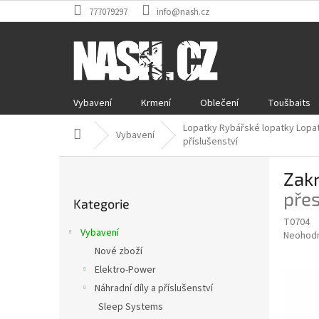
Přejít
777079297
info@nash.cz
na
obsah
Vybavení
Krmení
Oblečení
Toušbaits
Lopatky Rybářské lopatky Lopa
Domů
Vybavení
příslušenství
P
Zak
o
Přeskočit
s
pře
Kategorie
kategorie
t
T0704
r
Vybavení
Průměr
Neohod
a
hodnoce
Nové zboží
n
produkt
Elektro-Power
n
je
í
Náhradní díly a příslušenství
0,0
z
p
Sleep Systems
5