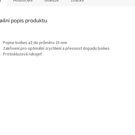
s
Hodnocení
Diskuze
Značka
ailní popis produktu
Pojme boilies až do průměru 25 mm
Zakřivení pro optimální zrychlení a přesnost dopadu boilies
Protiskluzová rukojeť