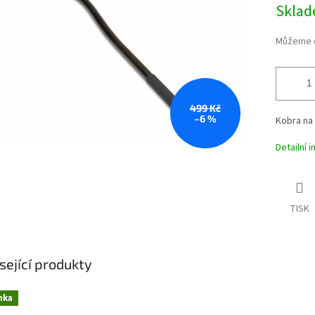
Měrná
Skla
ek.
cena:
Můžeme d
499 Kč
–6 %
Kobra na 
Detailní 
TISK
sející produkty
nka