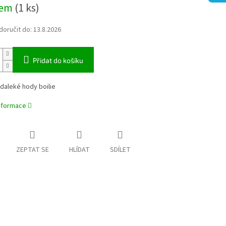
dem
(1 ks)
oručit do:
13.8.2026
Přidat do košíku
daleké hody boilie
informace
ZEPTAT SE
HLÍDAT
SDÍLET