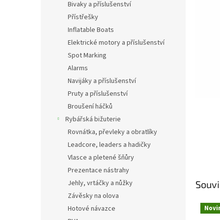
a
Bivaky a příslušenství
hvězdič
n
Přístřešky
e
Inflatable Boats
l
Elektrické motory a příslušenství
Spot Marking
Alarms
Navijáky a příslušenství
Pruty a příslušenství
Broušení háčků
Rybářská bižuterie
Rovnátka, převleky a obratlíky
Leadcore, leaders a hadičky
Vlasce a pletené šňůry
Prezentace nástrahy
Jehly, vrtáčky a nůžky
Souvi
Závěsky na olova
Novi
Hotové návazce