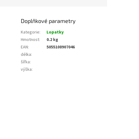
Doplňkové parametry
Kategorie
:
Lopatky
Hmotnost
:
0.2 kg
EAN
:
5055108907046
délka
:
šířka
:
výška
: