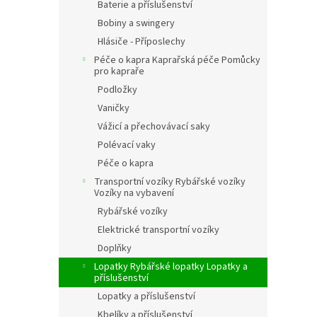
Baterie a příslušenství
Bobiny a swingery
Hlásiče - Příposlechy
Péče o kapra Kaprařská péče Pomůcky
pro kapraře
Podložky
Vaničky
Vážicí a přechovávací saky
Polévací vaky
Péče o kapra
Transportní vozíky Rybářské vozíky
Vozíky na vybavení
Rybářské vozíky
Elektrické transportní vozíky
Doplňky
Lopatky Rybářské lopatky Lopatky a
příslušenství
Lopatky a příslušenství
Kbelíky a příslušenství