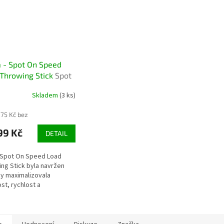
 - Spot On Speed
Throwing Stick
Spot
peed Load Throwing
Skladem
(3 ks)
 – přesné a rychlé
ování boilies
,75 Kč bez
99 Kč
DETAIL
 Spot On Speed Load
ng Stick byla navržen
by maximalizovala
st, rychlost a
tenci při zakrmování
s. Její přesně tvarovaný,
ný profil...