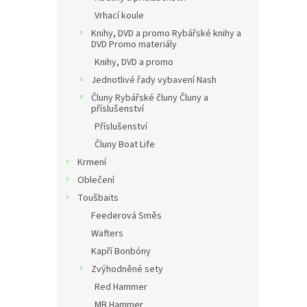
Vrhací koule
Knihy, DVD a promo Rybářské knihy a
DVD Promo materiály
Knihy, DVD a promo
Jednotlivé řady vybavení Nash
Čluny Rybářské čluny Čluny a
příslušenství
Příslušenství
Čluny Boat Life
Krmení
Oblečení
Toušbaits
Feederová Směs
Wafters
Kapří Bonbóny
Zvýhodněné sety
Red Hammer
MB Hammer