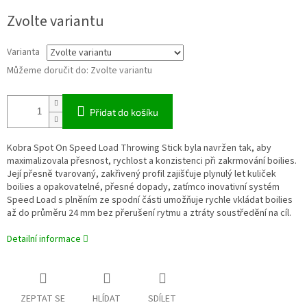
Měrná
Zvolte variantu
cena:
Varianta
Můžeme doručit do:
Zvolte variantu
Přidat do košíku
Kobra Spot On Speed Load Throwing Stick byla navržen tak, aby
maximalizovala přesnost, rychlost a konzistenci při zakrmování boilies.
Její přesně tvarovaný, zakřivený profil zajišťuje plynulý let kuliček
boilies a opakovatelné, přesné dopady, zatímco inovativní systém
Speed Load s plněním ze spodní části umožňuje rychle vkládat boilies
až do průměru 24 mm bez přerušení rytmu a ztráty soustředění na cíl.
Detailní informace
ZEPTAT SE
HLÍDAT
SDÍLET