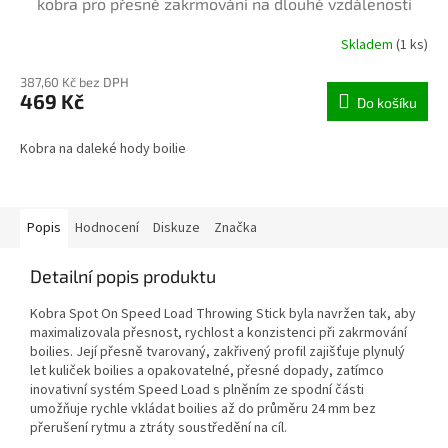
kobra pro přesné zakrmování na dlouhé vzdálenosti
Skladem
(1 ks)
387,60 Kč bez DPH
469 Kč
Do košíku
Kobra na daleké hody boilie
Popis
Hodnocení
Diskuze
Značka
Detailní popis produktu
Kobra Spot On Speed Load Throwing Stick byla navržen tak, aby
maximalizovala přesnost, rychlost a konzistenci při zakrmování
boilies. Její přesně tvarovaný, zakřivený profil zajišťuje plynulý
let kuliček boilies a opakovatelné, přesné dopady, zatímco
inovativní systém Speed Load s plněním ze spodní části
umožňuje rychle vkládat boilies až do průměru 24 mm bez
přerušení rytmu a ztráty soustředění na cíl.