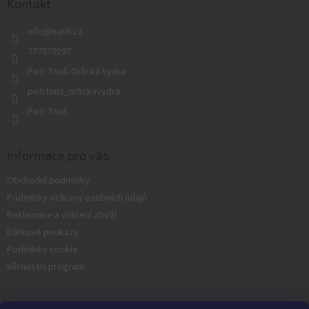
a
Kontakt
t
info
@
nash.cz
í
777079297
Petr Touš-Orlická Vydra
petrtous_orlickavydra
Petr Touš
Informace pro vás
Obchodní podmínky
Podmínky ochrany osobních údajů
Reklamace a vrácení zboží
Dárkové poukazy
Podmínky cookie
Věrnostní program