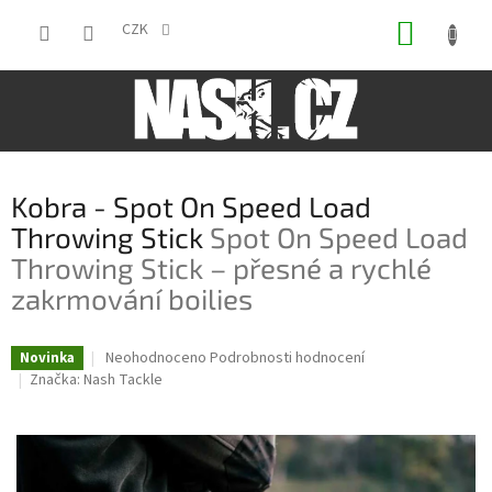
Přejít
NÁKUP
na
CZK
obsah
KOŠÍK
Kobra - Spot On Speed Load
Throwing Stick
Spot On Speed Load
Throwing Stick – přesné a rychlé
zakrmování boilies
Průměrné
Neohodnoceno
Podrobnosti hodnocení
Novinka
hodnocení
Značka:
Nash Tackle
produktu
je
0,0
z
5