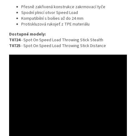
Přesně zakřivená konstrukce zakrmovací tyče
Spodní plnicí otvor Speed Load
Kompatibilní s boilies až do 24 mm
Protiskluzová rukojeť z TPE materiálu
Dostupné modely:
T0724
- Spot On Speed Load Throwing Stick Stealth
T0725
- Spot On Speed Load Throwing Stick Distance