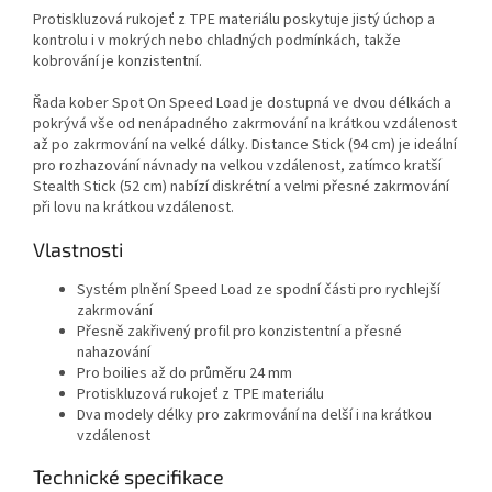
Protiskluzová rukojeť z TPE materiálu poskytuje jistý úchop a
kontrolu i v mokrých nebo chladných podmínkách, takže
kobrování je konzistentní.
Řada kober Spot On Speed Load je dostupná ve dvou délkách a
pokrývá vše od nenápadného zakrmování na krátkou vzdálenost
až po zakrmování na velké dálky. Distance Stick (94 cm) je ideální
pro rozhazování návnady na velkou vzdálenost, zatímco kratší
Stealth Stick (52 cm) nabízí diskrétní a velmi přesné zakrmování
při lovu na krátkou vzdálenost.
Vlastnosti
Systém plnění Speed Load ze spodní části pro rychlejší
zakrmování
Přesně zakřivený profil pro konzistentní a přesné
nahazování
Pro boilies až do průměru 24 mm
Protiskluzová rukojeť z TPE materiálu
Dva modely délky pro zakrmování na delší i na krátkou
vzdálenost
Technické specifikace