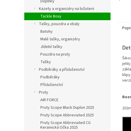
Doplňky
klipy 
Kazety a organizéry na bižuterii
Tackle Boxy
Tašky, pouzdra a obaly
Popi
Batohy
Malé tašky, organizéry
Jídelní tašky
Det
Pouzdra na pruty
Šiko
Tašky
jehl
zákla
Podběráky a příslušenství
klipy
Podběráky
verzí
Příslušenství
Pruty
Roz
AIR FORCE
Pruty Scope Black Duplon 2025
202m
Pruty Scope Abbreviated 2025
Pruty Scope Abbreviated CG
Keramická Očka 2025