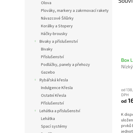
Souvi
Olova
Plováky, markery a zakrmovací rakety
Návazcové Šňůrky
Korálky a Stopery
Háčky-brousky
Bivaky a příslušenství
Bivaky
Příslušenství
Box L
Podlážky, panely a přehozy
Nízký
Gazebo
Shall
potře
Rybářská křesla
Indulgence Křesla
od 138
DPH
Ostatní Křesla
1
od
Příslušenství
Lehátka a příslušenství
K disp
Lehátka
uložen
prvků 
Spací systémy
jednotl