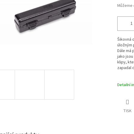
Můžeme d
Šikovná 
úložným p
Dále má p
jako jsou
klipy, kt
zapadal d
Detailní 
TISK