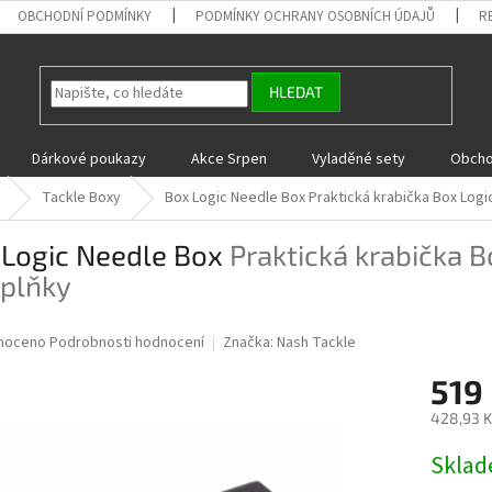
OBCHODNÍ PODMÍNKY
PODMÍNKY OCHRANY OSOBNÍCH ÚDAJŮ
R
HLEDAT
Dárkové poukazy
Akce Srpen
Vyladěné sety
Obcho
Tackle Boxy
Box Logic Needle Box
Praktická krabička Box Logi
 Logic Needle Box
Praktická krabička B
oplňky
né
noceno
Podrobnosti hodnocení
Značka:
Nash Tackle
ní
519
u
428,93 K
Měrná
Skla
cena:
ek.