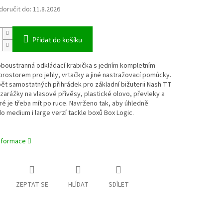
oručit do:
11.8.2026
Přidat do košíku
oboustranná odkládací krabička s jedním kompletním
rostorem pro jehly, vrtačky a jiné nastražovací pomůcky.
ět samostatných přihrádek pro základní bižuterii Nash TT
 zarážky na vlasové přívěsy, plastické olovo, převleky a
eré je třeba mít po ruce. Navrženo tak, aby úhledně
o medium i large verzí tackle boxů Box Logic.
informace
ZEPTAT SE
HLÍDAT
SDÍLET