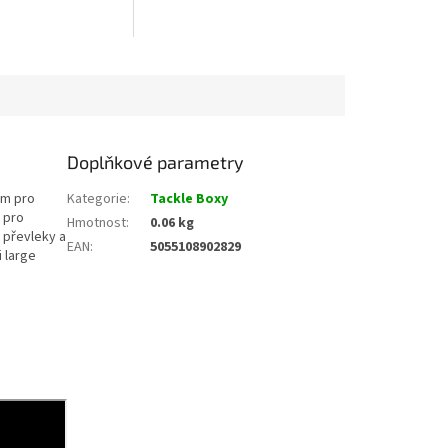
 prvků montáží.
MODULÁRNĚ NAVRŽENÝ SYSTÉM
PRO UKLÁDÁNÍ VAŠICH
DOPLŇKŮ.
Doplňkové parametry
em pro
Kategorie
:
Tackle Boxy
 pro
Hmotnost
:
0.06 kg
, převleky a
EAN
:
5055108902829
i large