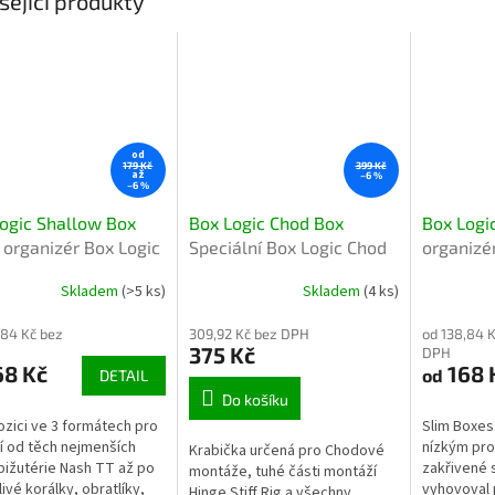
sející produkty
od
179 Kč
399 Kč
až
–6 %
–6 %
ogic Shallow Box
Box Logic Chod Box
Box Logi
 organizér Box Logic
Speciální Box Logic Chod
organizé
ow Box na rybářské
Box na rybářské chod
Box na r
Skladem
(>5 ks)
Skladem
(4 ks)
by
návazce
,84 Kč bez
309,92 Kč bez DPH
od 138,84 
375 Kč
DPH
68 Kč
168 
od
DETAIL
Do košíku
ozici ve 3 formátech pro
Slim Boxes
í od těch nejmenších
nízkým pro
Krabička určená pro Chodové
bižutérie Nash TT až po
zakřivené 
montáže, tuhé části montáží
ivé korálky, obratlíky,
vyhovoval 
Hinge Stiff Rig a všechny