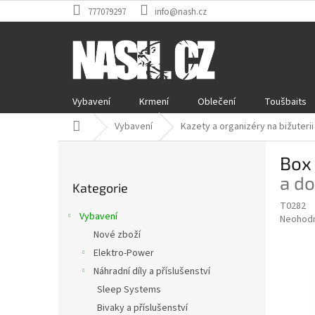
Přejít
777079297
info@nash.cz
na
obsah
Vybavení
Krmení
Oblečení
Toušbaits
Domů
Vybavení
Kazety a organizéry na bižuterii
P
Box
o
Přeskočit
s
a d
Kategorie
kategorie
t
T0282
r
Vybavení
Průměr
Neohod
a
hodnoce
Nové zboží
n
produkt
Elektro-Power
n
je
í
Náhradní díly a příslušenství
0,0
z
p
Sleep Systems
5
a
Bivaky a příslušenství
hvězdič