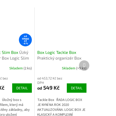
od
179 Kč
až
–6 %
c Slim Box
Úzký
Box Logic Tackle Box
r Box Logic Slim
Praktický organizér Box
Další
ybářské potřeby
Logic Tackle Box na
produkt
Skladem
(2 ks)
Skladem
(>5 ks)
rybářské náčiní
Kč bez
od 453,72 Kč bez
DPH
Kč
549 Kč
od
DETAIL
DETAIL
 Úložný box s
Tackle Box ŘADA LOGIC BOX
filem, který má
JE NYNÍ NA ROK 2020
stěny základny, aby
AKTUALIZOVÁNA. LOGIC BOX JE
pro uložení
KLASICKÝ A KOMPLEXNÍ