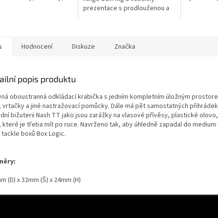
a gumové části montáží.
nejmenších
prezentace s prodlouženou a
zakřivenou smršťovací
hadičkou. Je vybaven vnitřním
pěnovým...
s
Hodnocení
Diskuze
Značka
ailní popis produktu
vná oboustranná odkládací krabička s jedním kompletním úložným prostor
y, vrtačky a jiné nastražovací pomůcky. Dále má pět samostatných přihrádek
dní bižuterii Nash TT jako jsou zarážky na vlasové přívěsy, plastické olovo
, které je třeba mít po ruce. Navrženo tak, aby úhledně zapadal do medium 
 tackle boxů Box Logic.
měry:
m (D) x 32mm (Š) x 24mm (H)