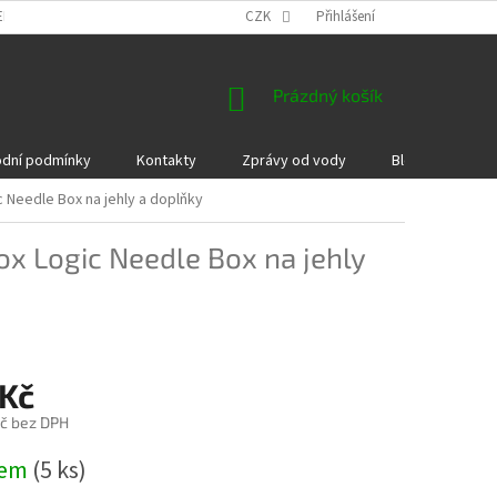
EKLAMACE A VRÁCENÍ ZBOŽÍ
DÁRKOVÉ POUKAZY
CZK
Přihlášení
PODMÍNKY COOKI
NÁKUPNÍ
Prázdný košík
KOŠÍK
dní podmínky
Kontakty
Zprávy od vody
Blog
Kame
c Needle Box na jehly a doplňky
ox Logic Needle Box na jehly
 Kč
č bez DPH
dem
(5 ks)