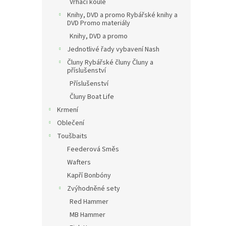
Vrhací koule
Knihy, DVD a promo Rybářské knihy a
DVD Promo materiály
Knihy, DVD a promo
Jednotlivé řady vybavení Nash
Čluny Rybářské čluny Čluny a
příslušenství
Příslušenství
Čluny Boat Life
Krmení
Oblečení
Toušbaits
Feederová Směs
Wafters
Kapří Bonbóny
Zvýhodněné sety
Red Hammer
MB Hammer