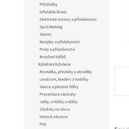
n
Přístřešky
e
Inflatable Boats
l
Elektrické motory a příslušenství
Spot Marking
Alarms
Navijáky a příslušenství
Pruty a příslušenství
Broušení háčků
Rybářská bižuterie
Rovnátka, převleky a obratlíky
Leadcore, leaders a hadičky
Vlasce a pletené šňůry
Prezentace nástrahy
Jehly, vrtáčky a nůžky
Závěsky na olova
Hotové návazce
PVA