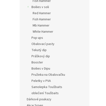
Fish Hammer
Boilies v soli
Red Hammer
Fish Hammer
Mb Hammer
White Hammer
Pop ups
Obalovací pasty
Tekutý dip
Práškový dip
Booster
Boilies v Dipu
Pružinka na Obalovačku
Peletky v PVA
Samolepka Toušbaits
oblečení Toušbaits
Dárkové poukazy
Akce Srpen